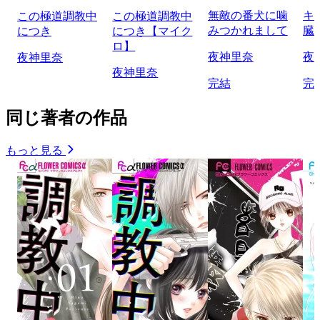
無敵の番犬に噛
キ
この極道調教中
この極道調教中
みつかれまして
臓
につき
につき【マイク
ロ】
夜神里奈
夜
夜神里奈
夜神里奈
完結
完
同じ著者の作品
もっと見る