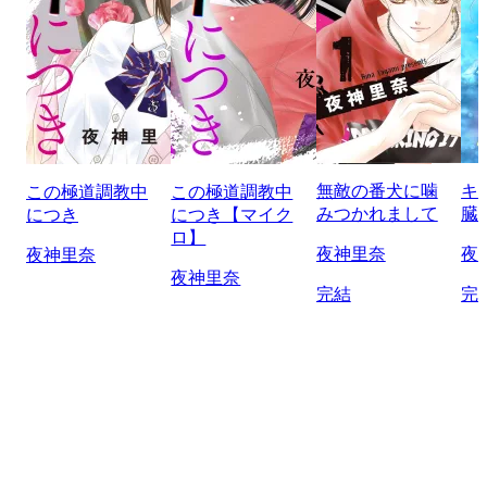
無敵の番犬に噛
キ
この極道調教中
この極道調教中
みつかれまして
臓
につき
につき【マイク
ロ】
夜神里奈
夜
夜神里奈
夜神里奈
完結
完