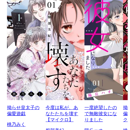
拗らせ皇太子の
今度は私が、あ
一度絶望したの
拗
偏愛遊戯
なたたちを壊す
で無敵彼女にな
偏
【マイクロ】
りました
ク
桃乃みく