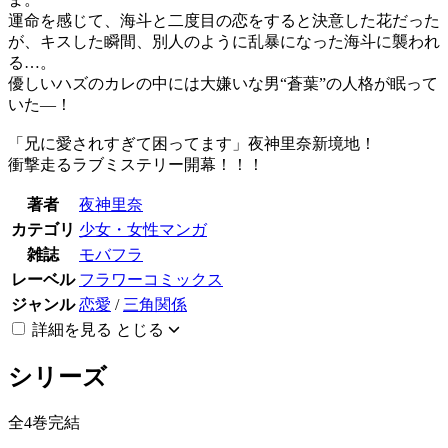
運命を感じて、海斗と二度目の恋をすると決意した花だった
が、キスした瞬間、別人のように乱暴になった海斗に襲われ
る…。
優しいハズのカレの中には大嫌いな男“蒼葉”の人格が眠って
いた―！
「兄に愛されすぎて困ってます」夜神里奈新境地！
衝撃走るラブミステリー開幕！！！
著者
夜神里奈
カテゴリ
少女・女性マンガ
雑誌
モバフラ
レーベル
フラワーコミックス
ジャンル
恋愛
/
三角関係
詳細を見る
とじる
シリーズ
全4巻完結