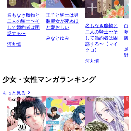
名もなき魔物と
王子と騎士は男
二人の騎士〜そ
装聖女が死ぬほ
名もなき魔物と
白
して婚約者は困
ど愛おしい
二人の騎士〜そ
夢
惑する〜
して婚約者は困
みなとゆみ
版
惑する〜【マイ
河丸慎
足
クロ】
野
河丸慎
少女・女性マンガランキング
もっと見る