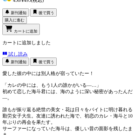
450
/
¥495
(税込)
新刊通知
後で買う
購入に進む
カートに追加
カートに追加しました
試し読み
新刊通知
後で買う
愛した彼の中には別人格が宿っていたー！
「カレの中には、もう1人の誰かがいる―…」
初めて恋した海斗君には、海のように深い秘密があったんだ
―。
誰もが振り返る絶世の美女・花は日々をバイトに明け暮れる
勤労女子大生。友達に誘われた海で、初恋のカレ・海斗と10
年ぶりの再会を果たす。
サーファーになっていた海斗は、優しい昔の面影を残したま
ま。