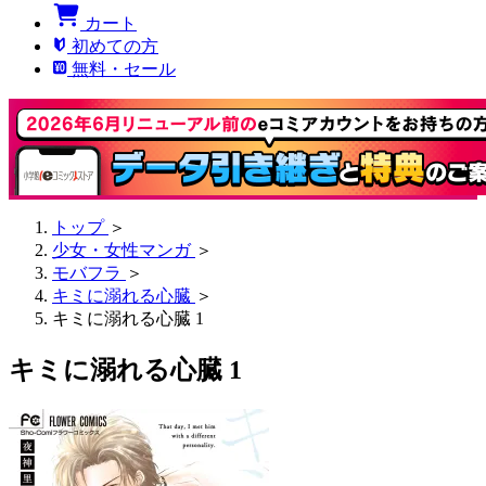
カート
初めての方
無料・セール
トップ
＞
少女・女性マンガ
＞
モバフラ
＞
キミに溺れる心臓
＞
キミに溺れる心臓 1
キミに溺れる心臓 1