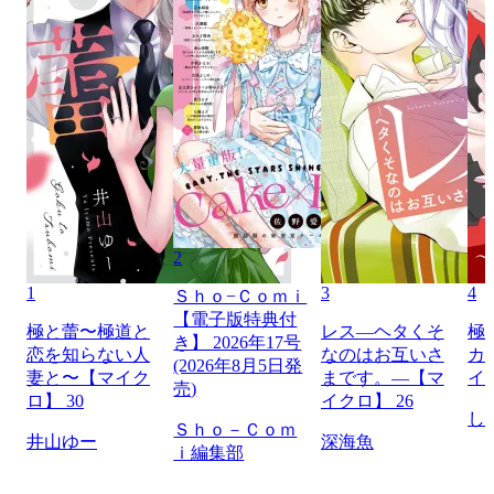
2
1
3
4
Ｓｈｏ−Ｃｏｍｉ
【電子版特典付
極と蕾〜極道と
レス―ヘタくそ
極
き】 2026年17号
恋を知らない人
なのはお互いさ
カ
(2026年8月5日発
妻と〜【マイク
まです。―【マ
イ
売)
ロ】 30
イクロ】 26
し
Ｓｈｏ－Ｃｏｍ
井山ゆー
深海魚
ｉ編集部