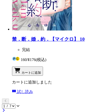
禁．断．婚．約．【マイクロ】 10
完結
160
/
¥176
(税込)
カートに追加
カートに追加しました
試し読み