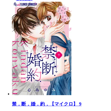
禁．断．婚．約．【マイクロ】 9