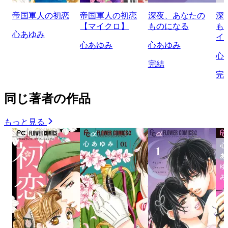
帝国軍人の初恋
帝国軍人の初恋
深夜、あなたの
深
【マイクロ】
ものになる
も
心あゆみ
イ
心あゆみ
心あゆみ
心
完結
完
同じ著者の作品
もっと見る