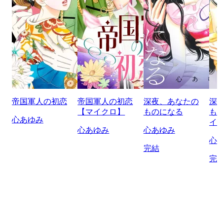
帝国軍人の初恋
帝国軍人の初恋
深夜、あなたの
深
【マイクロ】
ものになる
も
心あゆみ
イ
心あゆみ
心あゆみ
心
完結
完