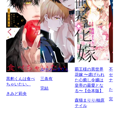
ルーメンタクト
覇王様の異世界
不
花嫁 〜虐げられ
セ
黒豹くんは食べ
三条有
た心癒し令嬢は
ナ
ちゃいたい。
皇帝の最愛とな
完結
た
る〜【合本版】
きみど莉央
完
森猫まりり/柚原
テイル