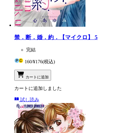
禁．断．婚．約．【マイクロ】 5
完結
160
/
¥176
(税込)
カートに追加
カートに追加しました
試し読み