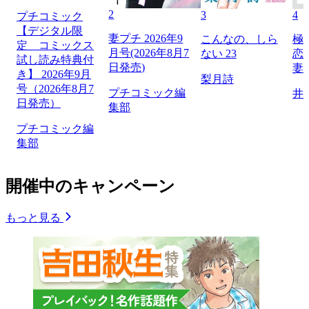
2
3
4
プチコミック
【デジタル限
妻プチ 2026年9
こんなの、しら
極
定 コミックス
月号(2026年8月7
ない 23
恋
試し読み特典付
日発売)
妻
き】 2026年9月
梨月詩
号（2026年8月7
プチコミック編
井
日発売）
集部
プチコミック編
集部
開催中のキャンペーン
もっと見る