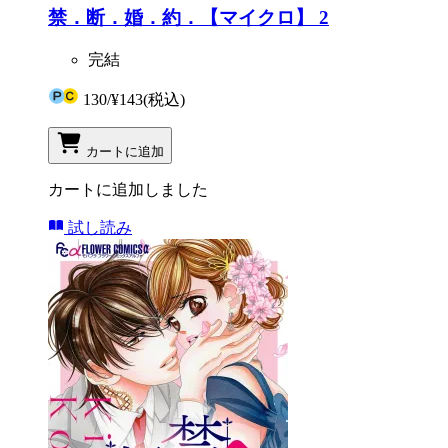
禁．断．婚．約．【マイクロ】 2
完結
130
/
¥143
(税込)
カートに追加
カートに追加しました
試し読み