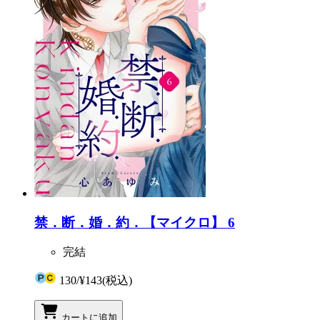
禁．断．婚．約．【マイクロ】 6
完結
130
/
¥143
(税込)
カートに追加