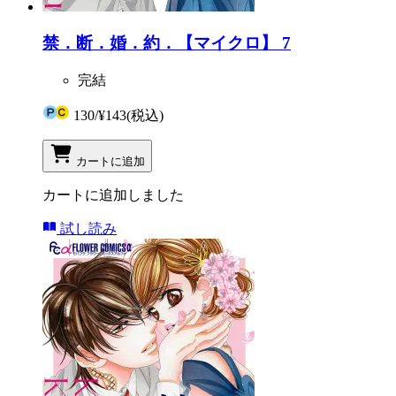
禁．断．婚．約．【マイクロ】 7
完結
130
/
¥143
(税込)
カートに追加
カートに追加しました
試し読み