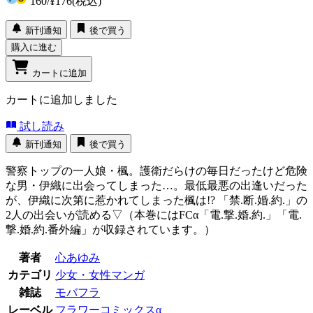
160
/
¥176
(税込)
新刊通知
後で買う
購入に進む
カートに追加
カートに追加しました
試し読み
新刊通知
後で買う
警察トップの一人娘・楓。護衛だらけの毎日だったけど危険
な男・伊織に出会ってしまった…。最低最悪の出逢いだった
が、伊織に次第に惹かれてしまった楓は!? 「禁.断.婚.約.」の
2人の出会いが読める▽（本巻にはFCα「電.撃.婚.約.」「電.
撃.婚.約.番外編」が収録されています。）
著者
心あゆみ
カテゴリ
少女・女性マンガ
雑誌
モバフラ
レーベル
フラワーコミックスα