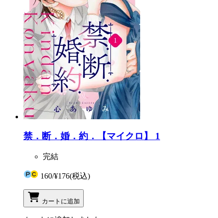
禁．断．婚．約．【マイクロ】 1
完結
160
/
¥176
(税込)
カートに追加