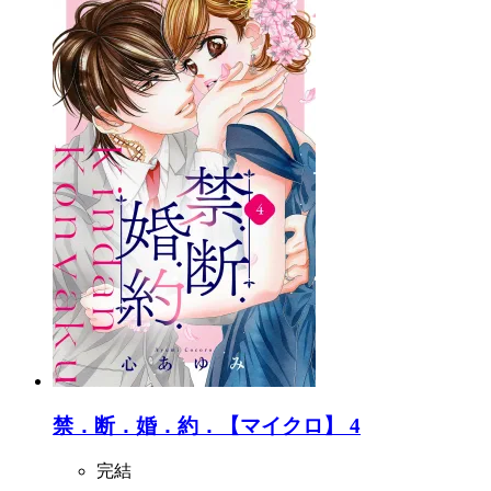
禁．断．婚．約．【マイクロ】 4
完結