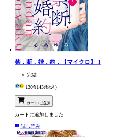
禁．断．婚．約．【マイクロ】 3
完結
130
/
¥143
(税込)
カートに追加
カートに追加しました
試し読み