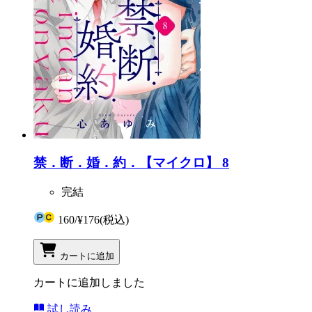
禁．断．婚．約．【マイクロ】 8
完結
160
/
¥176
(税込)
カートに追加
カートに追加しました
試し読み