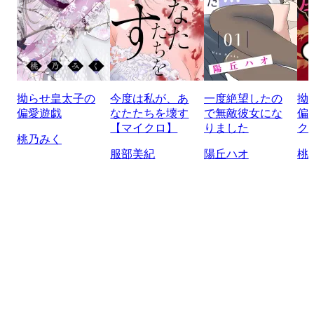
拗らせ皇太子の
今度は私が、あ
一度絶望したの
拗
偏愛遊戯
なたたちを壊す
で無敵彼女にな
偏
【マイクロ】
りました
ク
桃乃みく
服部美紀
陽丘ハオ
桃