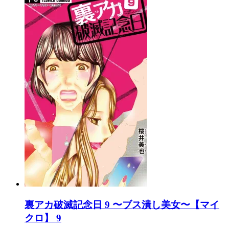
裏アカ破滅記念日 9 〜ブス潰し美女〜【マイ
クロ】 9