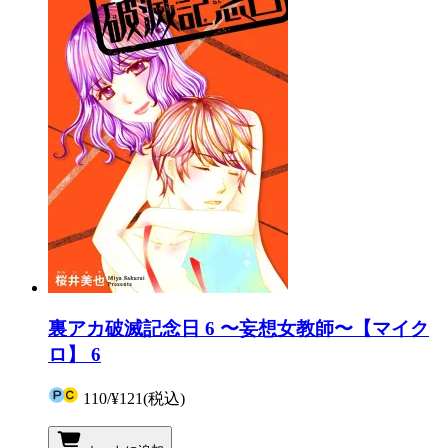
裏アカ破滅記念日 6 〜妄想女教師〜【マイク
ロ】 6
110
/
¥121
(税込)