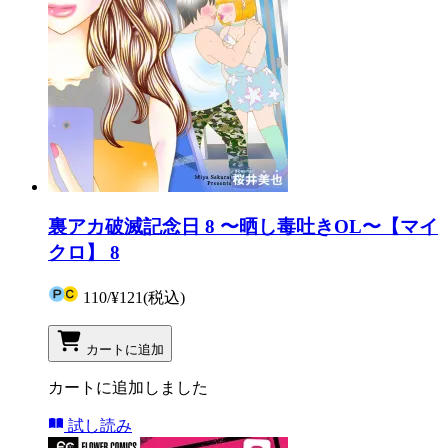
裏アカ破滅記念日 8 〜晒し毒吐きOL〜【マイ
クロ】 8
110
/
¥121
(税込)
カートに追加
カートに追加しました
試し読み