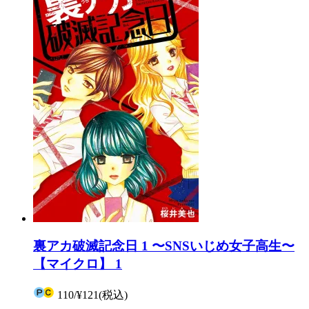
裏アカ破滅記念日 1 〜SNSいじめ女子高生〜
【マイクロ】 1
110
/
¥121
(税込)