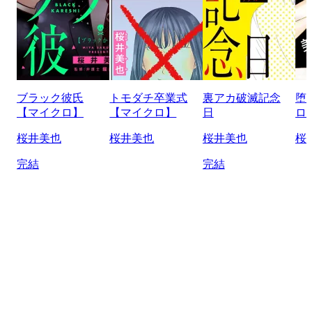
ブラック彼氏
トモダチ卒業式
裏アカ破滅記念
堕
【マイクロ】
【マイクロ】
日
ロ
桜井美也
桜井美也
桜井美也
桜
完結
完結