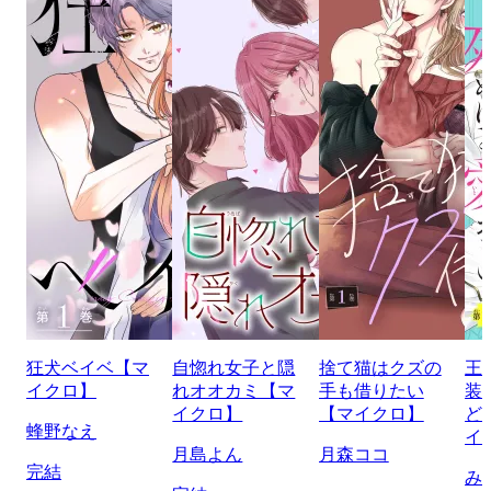
狂犬ベイベ【マ
自惚れ女子と隠
捨て猫はクズの
王
イクロ】
れオオカミ【マ
手も借りたい
装
イクロ】
【マイクロ】
ど
蜂野なえ
イ
月島よん
月森ココ
完結
み