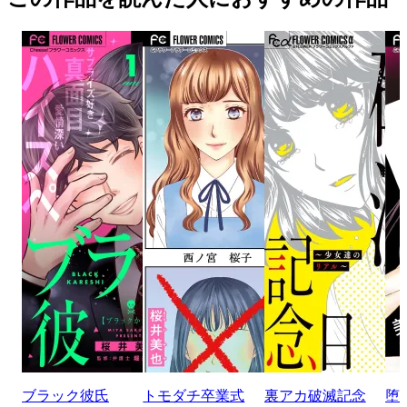
ブラック彼氏
トモダチ卒業式
裏アカ破滅記念
堕