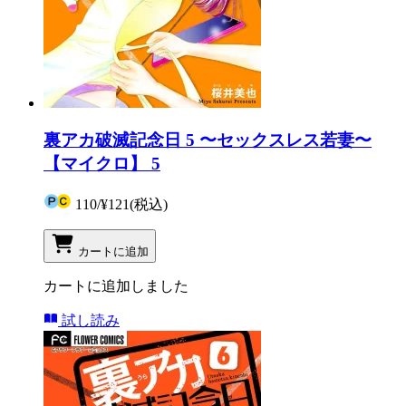
裏アカ破滅記念日 5 〜セックスレス若妻〜
【マイクロ】 5
110
/
¥121
(税込)
カートに追加
カートに追加しました
試し読み