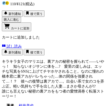
110
/
¥121
(税込)
新刊通知
後で買う
購入に進む
カートに追加
カートに追加しました
試し読み
新刊通知
後で買う
キラキラ女子のマリエは、裏アカの秘密を握られて――いや
っ！ 知らないオジサンに体を…? 愛里の楽しみは、エッ
チな写真をSNSに上げてチヤホヤされること。なのに憧れの
橋本君に裏アカがバレちゃった…体の関係を強要され
て…！？ 彼への復讐は裏アカで…。出会い系で女のコを弄
ぶ正。軽い気持ちで手を出した人妻…まさか母さんが!?
誰にも言えない秘密の裏アカをもつ者の愛憎渦巻く転落スト
ーリー！
著者
桜井美也