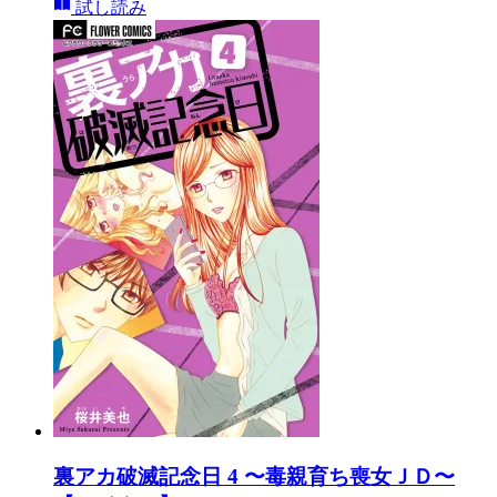
試し読み
裏アカ破滅記念日 4 〜毒親育ち喪女ＪＤ〜