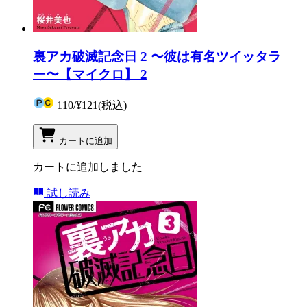
裏アカ破滅記念日 2 〜彼は有名ツイッタラ
ー〜【マイクロ】 2
110
/
¥121
(税込)
カートに追加
カートに追加しました
試し読み