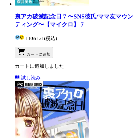
裏アカ破滅記念日 7 〜SNS彼氏/ママ友マウン
ティング〜【マイクロ】 7
110
/
¥121
(税込)
カートに追加
カートに追加しました
試し読み