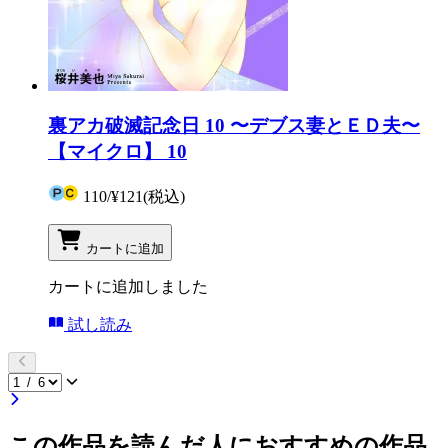
裏アカ破滅記念日 10 〜デブス妻とＥＤ夫〜
【マイクロ】 10
110
/
¥121
(税込)
カートに追加
カートに追加しました
試し読み
この作品を読んだ人におすすめの作品