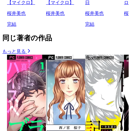
【マイクロ】
【マイクロ】
日
ロ
桜井美也
桜井美也
桜井美也
桜
完結
完結
同じ著者の作品
もっと見る