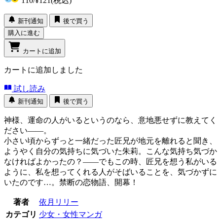
110
/
¥121
(税込)
新刊通知
後で買う
購入に進む
カートに追加
カートに追加しました
試し読み
新刊通知
後で買う
神様、運命の人がいるというのなら、意地悪せずに教えてく
ださい――。
小さい頃からずっと一緒だった匠兄が地元を離れると聞き、
ようやく自分の気持ちに気づいた朱莉。こんな気持ち気づか
なければよかったの？――でもこの時、匠兄を想う私がいる
ように、私を想ってくれる人がそばいることを、気づかずに
いたのです…。禁断の恋物語、開幕！
著者
依月リリー
カテゴリ
少女・女性マンガ