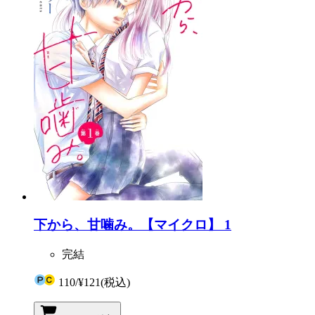
下から、甘噛み。【マイクロ】 1
完結
110
/
¥121
(税込)