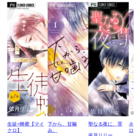
生徒×蜂蜜【マイ
下から、甘噛
聖なる夜に、罪
ネ
クロ】
み。
ロ
依月リリー