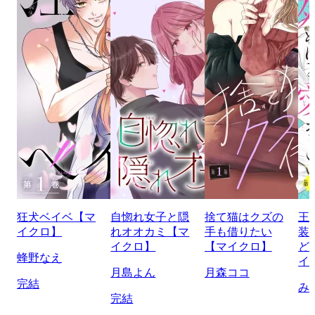
狂犬ベイベ【マ
自惚れ女子と隠
捨て猫はクズの
王
イクロ】
れオオカミ【マ
手も借りたい
装
イクロ】
【マイクロ】
ど
蜂野なえ
イ
月島よん
月森ココ
完結
み
完結