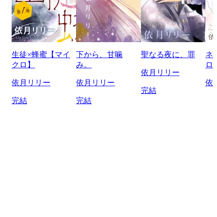
生徒×蜂蜜【マイ
下から、甘噛
聖なる夜に、罪
ネ
クロ】
み。
ロ
依月リリー
依月リリー
依月リリー
依
完結
完結
完結