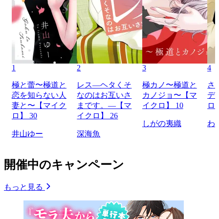
1
2
3
4
極と蕾〜極道と
レス―ヘタくそ
極カノ〜極道と
さ
恋を知らない人
なのはお互いさ
カノジョ〜【マ
デ
妻と〜【マイク
まです。―【マ
イクロ】 10
ロ】
ロ】 30
イクロ】 26
しがの夷織
わ
井山ゆー
深海魚
開催中のキャンペーン
もっと見る