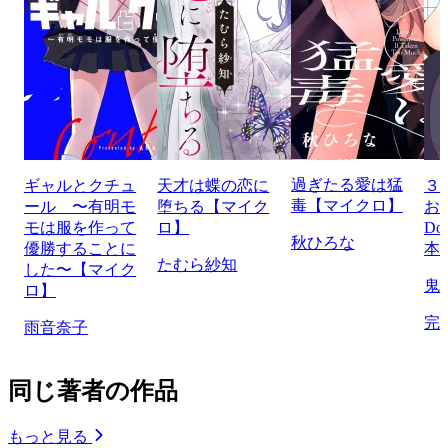
過ぎたる愛は猛
ギャルとクチュ
天才は蝶の恋に
３
毒【マイクロ】
ール 〜有明モ
堕ちる【マイク
お
モは服を作って
ロ】
Do
秋ひろな
優勝することに
本
たむら紗知
した〜【マイク
鬼
ロ】
完
雨音奈子
同じ著者の作品
もっと見る