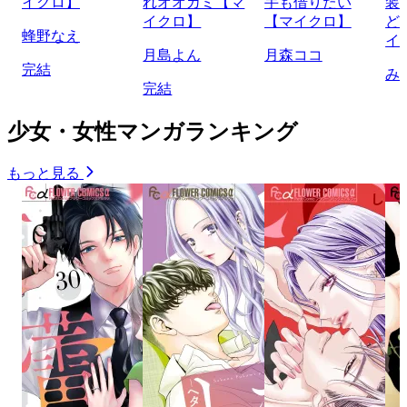
イクロ】
れオオカミ【マ
手も借りたい
装
イクロ】
【マイクロ】
ど
蜂野なえ
イ
月島よん
月森ココ
完結
み
完結
少女・女性マンガランキング
もっと見る