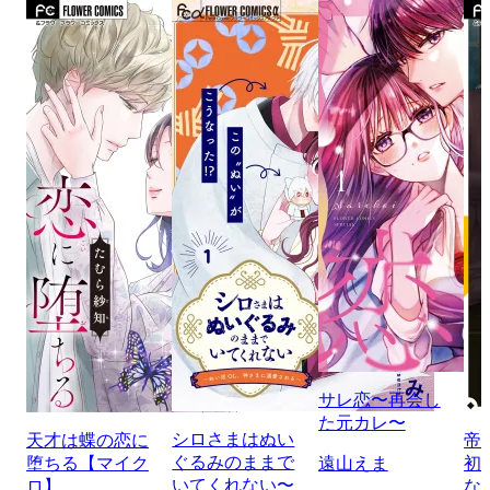
サレ恋〜再会し
た元カレ〜
シロさまはぬい
天才は蝶の恋に
帝
ぐるみのままで
堕ちる【マイク
遠山えま
初
いてくれない〜
ロ】
な