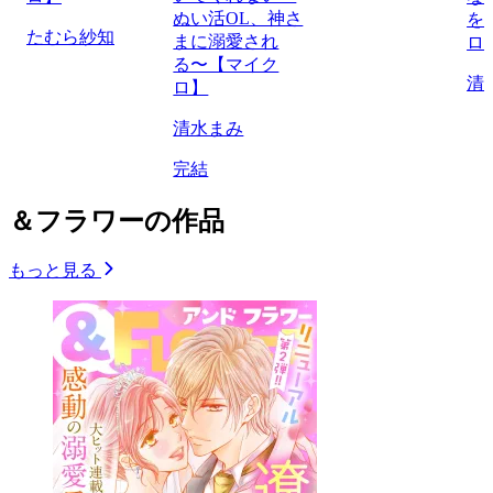
ぬい活OL、神さ
を
たむら紗知
まに溺愛され
ロ
る〜【マイク
清
ロ】
清水まみ
完結
＆フラワーの作品
もっと見る