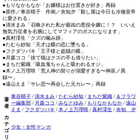
●もりなかもなか「お嬢様はお仕置きが好き」再録
●原作／車谷晴子 作画／央知夕「殺し屋は今日も冷徹皇帝
に愛される」
●清水まみ「召喚された私が最凶の悪役令嬢に！？ いいえ
無気力従者を右腕にしてマフィアのボスになります」
●真村澪生「クズの噛み跡」
●たむら紗知「天才は蝶の恋に墜ちる」
●フクダツバキ「王子様と盗賊の蝶」
●月森ココ「捨て猫はクズの手も借りたい」
●まちだ紫織「吸血鬼ちゃんと吸われるオジ」
●木ノ上万理咲「荒人神の契りが溺愛すぎる〜神巫ノ異
録〜」
●遠山えま「サレ恋〜再会した元カレ〜」再録
車谷晴子
/
清水まみ
/
たむら紗知
/
まちだ紫織
/
＆フラワ
著
ー編集部
/
月森ココ
/
みなとゆみ
/
もりなかもなか
/
遠山
者
えま
/
フクダツバキ
/
木ノ上万理咲
/
真村澪生
/
央知 夕
カ
テ
少女・女性マンガ
ゴ
リ