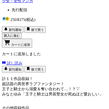
少女・女性マンガ
先行配信
250
/
¥275
(税込)
新刊通知
後で買う
購入に進む
カートに追加
カートに追加しました
試し読み
新刊通知
後で買う
計１１作品収録！
超話題の異世界ラブファンタジー！
王子と騎士から溺愛＆奪い合われて…！？▽
みなとゆみ「王子と騎士は男装聖女が死ぬほど愛おしい」
その他収録作品