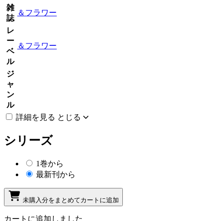
雑
＆フラワー
誌
レ
ー
＆フラワー
ベ
ル
ジ
ャ
ン
ル
詳細を見る
とじる
シリーズ
1巻から
最新刊から
未購入分をまとめてカートに追加
カートに追加しました