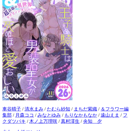
車谷晴子
/
清水まみ
/
たむら紗知
/
まちだ紫織
/
＆フラワー編
集部
/
月森ココ
/
みなとゆみ
/
もりなかもなか
/
遠山えま
/
フ
クダツバキ
/
木ノ上万理咲
/
真村澪生
/
央知 夕