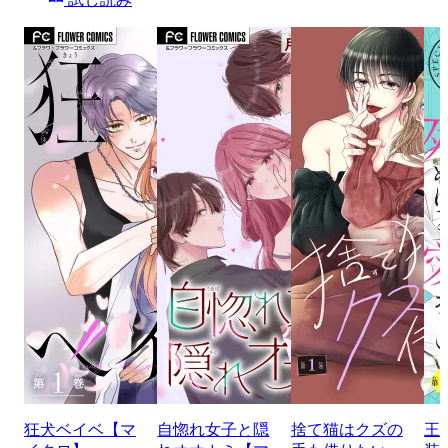
狂犬ベイベ【マ
自惚れ女子と隠
捨て猫はクズの
王