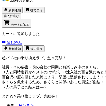
530
/
¥583
(税込)
新刊通知
後で買う
購入に進む
カートに追加
カートに追加しました
試し読み
新刊通知
後で買う
超バズ社内乗り換えラブ、堂々完結！！
社長・その秘書・前の会社の同期とお楽しみ中のさくら。
３人と同時進行がベストのはずが、中途入社の百合沢にもと
百合沢の度を超した束縛により、部屋に監禁されてしまう！
さくらを救出するため、さくらと関係のあった男達が集結！
６人の男子との結末は―？
ときめき乗り換えラブ、完結巻！
著者
秋ひろな