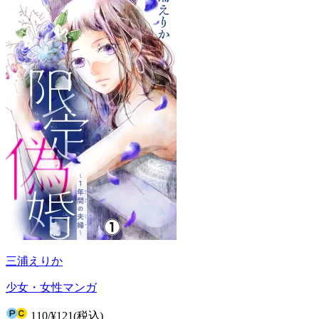
三浦えりか
少女・女性マンガ
110
/
¥121
(税込)