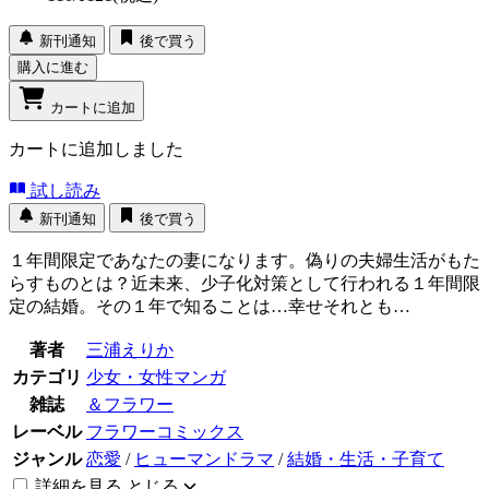
新刊通知
後で買う
購入に進む
カートに追加
カートに追加しました
試し読み
新刊通知
後で買う
１年間限定であなたの妻になります。偽りの夫婦生活がもた
らすものとは？近未来、少子化対策として行われる１年間限
定の結婚。その１年で知ることは…幸せそれとも…
著者
三浦えりか
カテゴリ
少女・女性マンガ
雑誌
＆フラワー
レーベル
フラワーコミックス
ジャンル
恋愛
/
ヒューマンドラマ
/
結婚・生活・子育て
詳細を見る
とじる