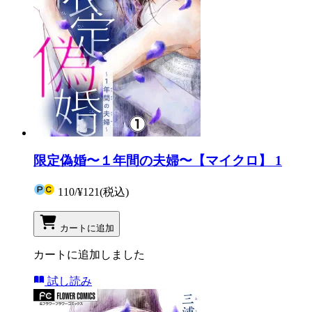
限定偽婚〜１年間の夫婦〜【マイクロ】 1
110
/
¥121
(税込)
カートに追加
カートに追加しました
試し読み