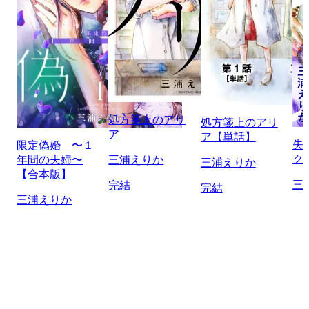
処方箋上のアリ
処方箋上のアリ
ア
ア【単話】
失
限定偽婚 〜１
ク
年間の夫婦〜
三浦えりか
三浦えりか
【合本版】
三
完結
完結
三浦えりか