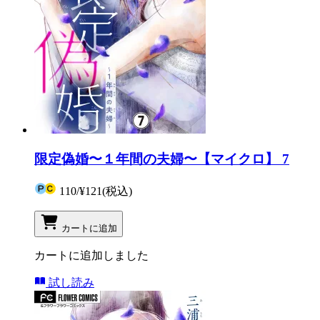
限定偽婚〜１年間の夫婦〜【マイクロ】 7
110
/
¥121
(税込)
カートに追加
カートに追加しました
試し読み