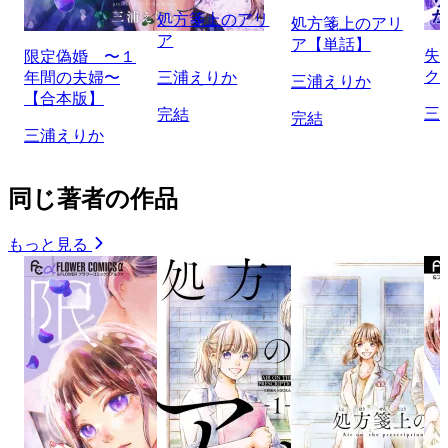
処方箋上のアリ
処方箋上のアリ
ア
ア【単話】
失
限定偽婚 〜１
ク
年間の夫婦〜
三浦えりか
三浦えりか
【合本版】
三
完結
完結
三浦えりか
同じ著者の作品
もっと見る