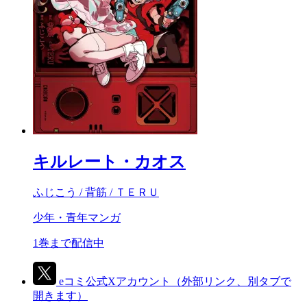
キルレート・カオス
ふじこう / 背筋 / ＴＥＲＵ
少年・青年マンガ
1巻まで配信中
eコミ公式Xアカウント
（外部リンク、別タブで
開きます）