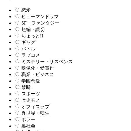
恋愛
ヒューマンドラマ
SF・ファンタジー
短編・読切
ちょっとH
ギャグ
バトル
ラブコメ
ミステリー・サスペンス
映像化・受賞作
職業・ビジネス
学園恋愛
禁断
スポーツ
歴史モノ
オフィスラブ
異世界・転生
ホラー
裏社会