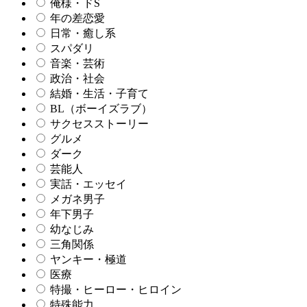
俺様・ドS
年の差恋愛
日常・癒し系
スパダリ
音楽・芸術
政治・社会
結婚・生活・子育て
BL（ボーイズラブ）
サクセスストーリー
グルメ
ダーク
芸能人
実話・エッセイ
メガネ男子
年下男子
幼なじみ
三角関係
ヤンキー・極道
医療
特撮・ヒーロー・ヒロイン
特殊能力