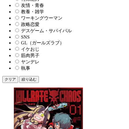
友情・青春
教養・雑学
ワーキングウーマン
政略恋愛
デスゲーム・サバイバル
SNS
GL（ガールズラブ）
イケおじ
筋肉男子
ヤンデレ
執事
クリア
絞り込む