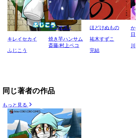
ザコオス♂
ほどけぬもの
か
日
キレイセカイ
焼き芋ハンサム
祐木すずこ
斎藤/村上ペコ
川
ふじこう
完結
同じ著者の作品
もっと見る