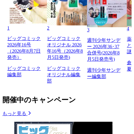
1
2
4
3
ビッグコミック
ビッグコミック
薬
週刊少年サンデ
2026年16号
オリジナル 2026
と
ー 2026年36･37
（2026年8月7日
年16号（2026年8
謎
合併号(2026年8
発売）
月5日発売)
月5日発売号)
倉
ビッグコミック
ビッグコミック
夏
週刊少年サンデ
編集部
オリジナル編集
ー編集部
部
開催中のキャンペーン
もっと見る