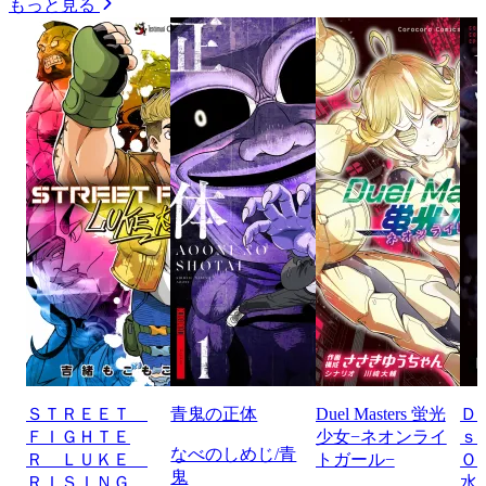
もっと見る
ＳＴＲＥＥＴ
青鬼の正体
Duel Masters 蛍光
Ｄ
ＦＩＧＨＴＥ
少女−ネオンライ
ｓ
なべのしめじ/青
Ｒ ＬＵＫＥ
トガール−
Ｏ
鬼
ＲＩＳＩＮＧ
水