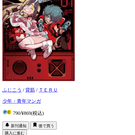
ふじこう
/
背筋
/
ＴＥＲＵ
少年・青年マンガ
790
/
¥869
(税込)
新刊通知
後で買う
購入に進む