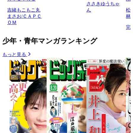
ささきゆうちゃ
吉緒もこもこ丸
ん
松
まさお/ＣＡＰＣ
林
ＯＭ
完
少年・青年マンガランキング
もっと見る