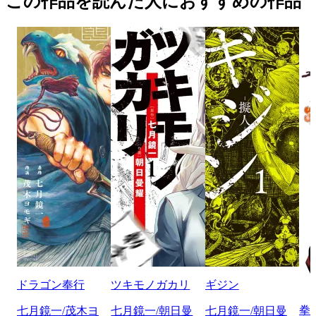
この作品を読んだ人におすすめの作品
ドラゴン奉行
ツキモノガカリ
ギジン
拳
七月鏡一/茂木ヨ
七月鏡一/朝日曼
七月鏡一/朝日曼