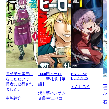
元弟子が魔王に
1000円ヒーロ
BAD ASS
BUDDIES
なったせいで、
ー 新札版【単
モ
勇者に連行され
話】
すんしろう
伝
ました。
焼き芋ハンサム
ル
中嶋祐介
斎藤/村上ペコ
石