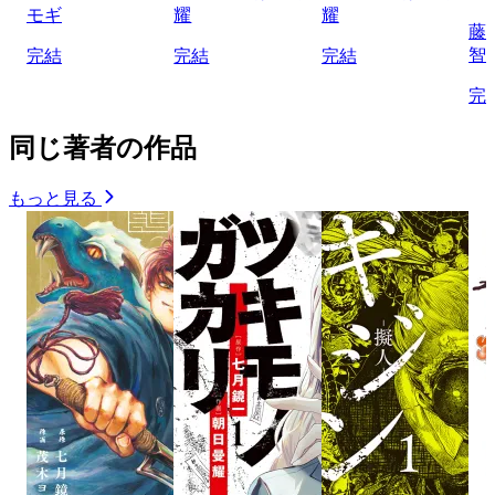
モギ
耀
耀
藤
智
完結
完結
完結
完
同じ著者の作品
もっと見る