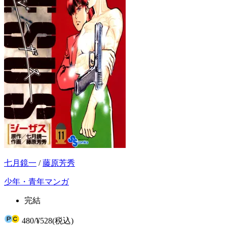
七月鏡一
/
藤原芳秀
少年・青年マンガ
完結
480
/
¥528
(税込)