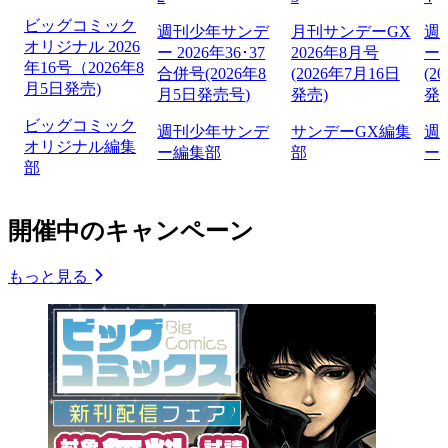
ビッグコミック
週刊少年サンデ
月刊サンデーGX
週
オリジナル 2026
ー 2026年36･37
2026年8月号
ー 
年16号（2026年8
合併号(2026年8
(2026年7月16日
(2
月5日発売)
月5日発売号)
発売)
発
ビッグコミック
週刊少年サンデ
サンデーGX編集
週
オリジナル編集
ー編集部
部
ー
部
開催中のキャンペーン
もっと見る