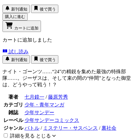
新刊通知
後で買う
購入に進む
カートに追加
カートに追加しました
試し読み
新刊通知
後で買う
ナイト・ゴーンツ……“24”の精鋭を集めた最強の特殊部
隊……。ジーザスは、そして束の間の“仲間”となった御堂
は、どうやって戦う！？
著者
七月鏡一
/
藤原芳秀
カテゴリ
少年・青年マンガ
雑誌
少年サンデー
レーベル
少年サンデーコミックス
ジャンル
バトル
/
ミステリー・サスペンス
/
裏社会
詳細を見る
とじる