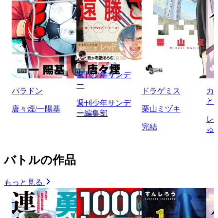
週刊少年サンデ
ー
パラドン
ドラゲミス
カ
と
週刊少年サンデ
唐々煙/一陽基
栗山ミヅキ
ー編集部
レ
完結
ゅ
バトルの作品
もっと見る