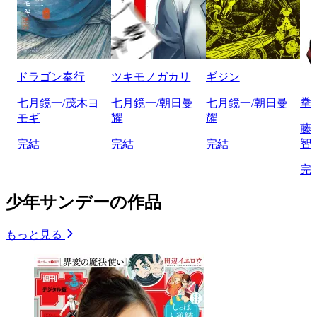
ドラゴン奉行
ツキモノガカリ
ギジン
拳
七月鏡一/茂木ヨ
七月鏡一/朝日曼
七月鏡一/朝日曼
モギ
耀
耀
藤
智
完結
完結
完結
完
少年サンデーの作品
もっと見る