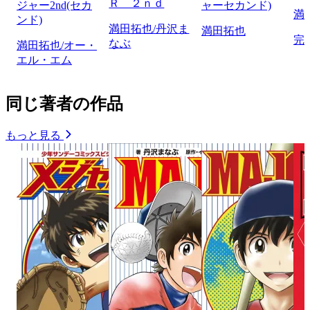
Ｒ ２ｎｄ
ジャー2nd(セカ
ャーセカンド)
満
ンド)
満田拓也/丹沢ま
満田拓也
完
なぶ
満田拓也/オー・
エル・エム
同じ著者の作品
もっと見る