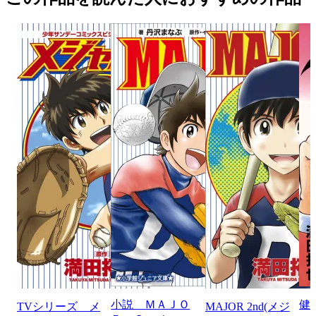
小説 ＭＡＪＯ
健
TVシリーズ メ
MAJOR 2nd(メジ