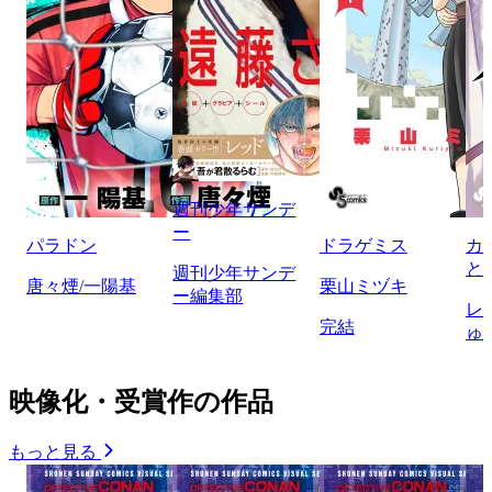
週刊少年サンデ
ー
パラドン
ドラゲミス
カ
と
週刊少年サンデ
唐々煙/一陽基
栗山ミヅキ
ー編集部
レ
完結
ゅ
映像化・受賞作の作品
もっと見る