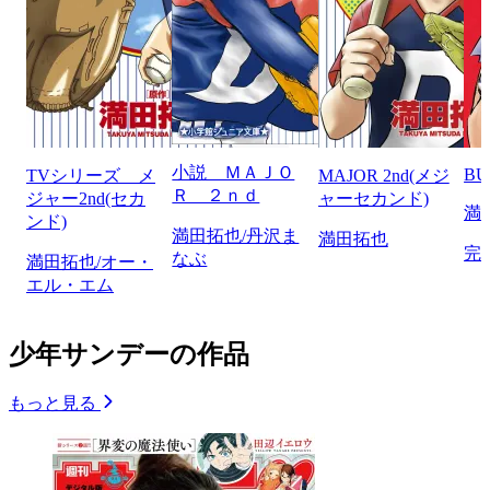
小説 ＭＡＪＯ
BU
TVシリーズ メ
MAJOR 2nd(メジ
Ｒ ２ｎｄ
ジャー2nd(セカ
ャーセカンド)
満
ンド)
満田拓也/丹沢ま
満田拓也
完
なぶ
満田拓也/オー・
エル・エム
少年サンデーの作品
もっと見る