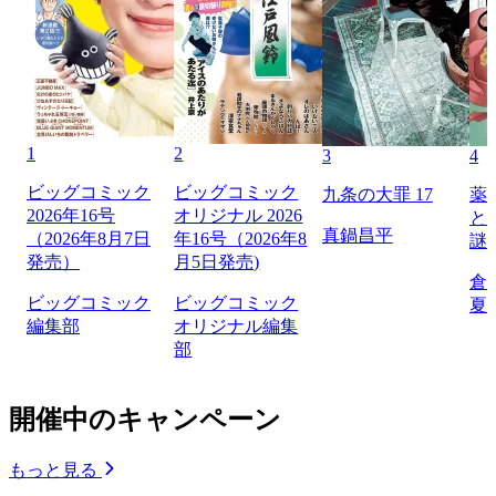
1
2
3
4
ビッグコミック
ビッグコミック
九条の大罪 17
薬
2026年16号
オリジナル 2026
と
真鍋昌平
（2026年8月7日
年16号（2026年8
謎
発売）
月5日発売)
倉
ビッグコミック
ビッグコミック
夏
編集部
オリジナル編集
部
開催中のキャンペーン
もっと見る