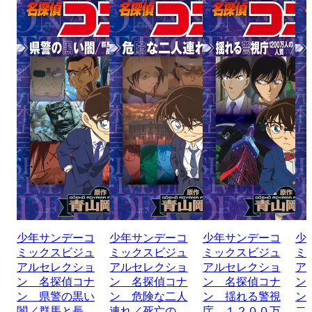
少年サンデーコ
少年サンデーコ
少年サンデーコ
少
ミックスビジュ
ミックスビジュ
ミックスビジュ
ミ
アルセレクショ
アルセレクショ
アルセレクショ
ア
ン 名探偵コナ
ン 名探偵コナ
ン 名探偵コナ
ン
ン 県警の黒い
ン 危険な二人
ン 揺れる警視
ン
闇／群馬と長
連れ／死亡の
庁 １２００万
二