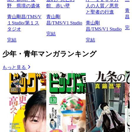
野 県境の遺体
館、赤い壁
人の人質／悪意
青
と聖者の行進
青山剛昌/TMS/V
青山剛
昌/
１Studio/第１ス
昌/TMS/V1 Studio
青山剛
完
タジオ
昌/TMS/V1 Studio
完結
完結
完結
少年・青年マンガランキング
もっと見る