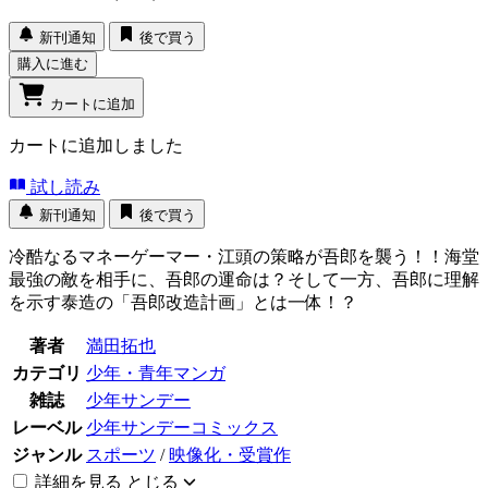
新刊通知
後で買う
購入に進む
カートに追加
カートに追加しました
試し読み
新刊通知
後で買う
冷酷なるマネーゲーマー・江頭の策略が吾郎を襲う！！海堂
最強の敵を相手に、吾郎の運命は？そして一方、吾郎に理解
を示す泰造の「吾郎改造計画」とは一体！？
著者
満田拓也
カテゴリ
少年・青年マンガ
雑誌
少年サンデー
レーベル
少年サンデーコミックス
ジャンル
スポーツ
/
映像化・受賞作
詳細を見る
とじる