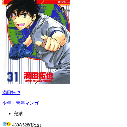
満田拓也
少年・青年マンガ
完結
480
/
¥528
(税込)