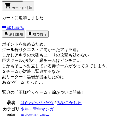
カートに追加
カートに追加しました
試し読み
新刊通知
後で買う
ポイントを集めるため、
グール狩りクエストに向かったアキラ達。
しかしアキラの大砲もユーリの攻撃も効かない
巨大グールが現れ、緑チームはピンチに…
しかもそこへ対立している赤チームがやってきてしまう。
２チームが対峙し緊迫するなか
副リーダー・黒岩が提案したのは
ある”ゲーム”だった…
緊迫の「王様狩りゲーム」編がついに開幕！
著者
はらわたさいぞう
/
みやこかしわ
カテゴリ
少年・青年マンガ
雑誌
裏少年サンデー