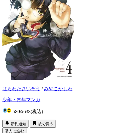
はらわたさいぞう
/
みやこかしわ
少年・青年マンガ
580
/
¥638
(税込)
新刊通知
後で買う
購入に進む