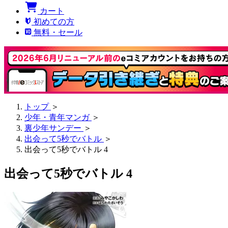
カート
初めての方
無料・セール
トップ
＞
少年・青年マンガ
＞
裏少年サンデー
＞
出会って5秒でバトル
＞
出会って5秒でバトル 4
出会って5秒でバトル 4