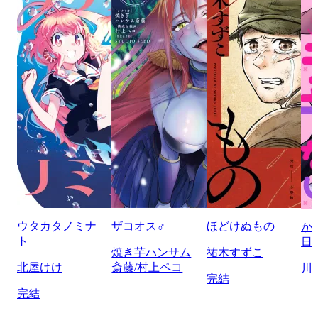
ウタカタノミナ
ザコオス♂
ほどけぬもの
か
ト
日
焼き芋ハンサム
祐木すずこ
北屋けけ
斎藤/村上ペコ
川
完結
完結