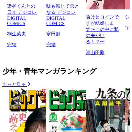
染谷くんとの
嘘も転じて恋と
日々 デジコレ
なる デジコレ
負けヒロインで
シ
DIGITAL
DIGITAL
すが結婚しま
COMICS
COMICS
宇
す〜この中に私
桐生菜央
寒田鰤
の夫がい
る！？〜
完結
完結
池山田剛
少年・青年マンガランキング
もっと見る