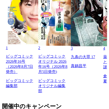
1
2
3
4
ビッグコミック
ビッグコミック
九条の大罪 17
薬
2026年16号
オリジナル 2026
と
真鍋昌平
（2026年8月7日
年16号（2026年8
謎
発売）
月5日発売)
倉
ビッグコミック
ビッグコミック
夏
編集部
オリジナル編集
部
開催中のキャンペーン