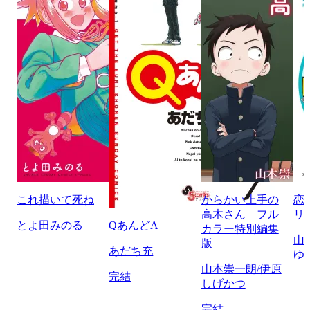
これ描いて死ね
からかい上手の
恋
高木さん フル
リ
とよ田みのる
QあんどA
カラー特別編集
山
版
あだち充
ゆ
山本崇一朗/伊原
完結
しげかつ
完結