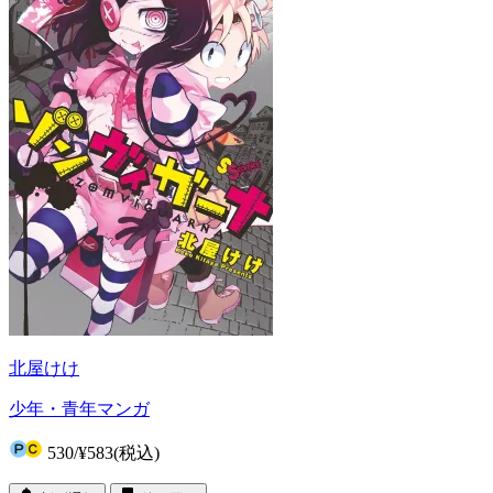
北屋けけ
少年・青年マンガ
530
/
¥583
(税込)