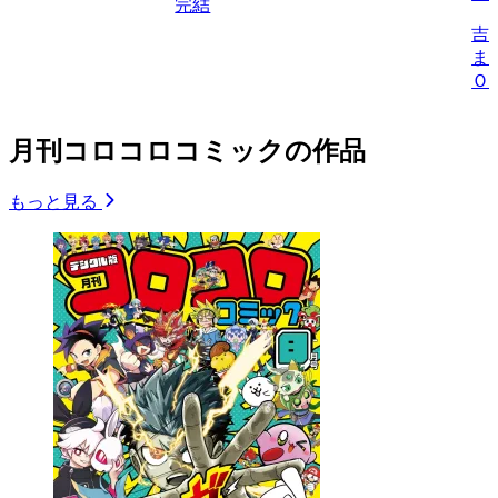
完結
吉
ま
Ｏ
月刊コロコロコミックの作品
もっと見る