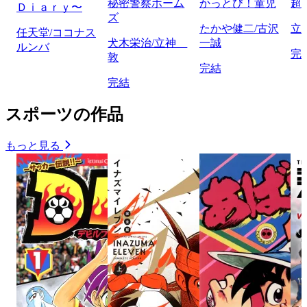
秘密警察ホーム
かっとび！童児
超
Ｄｉａｒｙ〜
ズ
たかや健二/古沢
立
任天堂/ココナス
犬木栄治/立神
一誠
ルンバ
完
敦
完結
完結
スポーツの作品
もっと見る