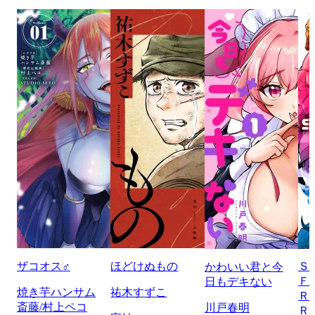
ザコオス♂
ほどけぬもの
Ｓ
かわいい君と今
Ｆ
日もデキない
焼き芋ハンサム
祐木すずこ
Ｒ
斎藤/村上ペコ
川戸春明
Ｒ