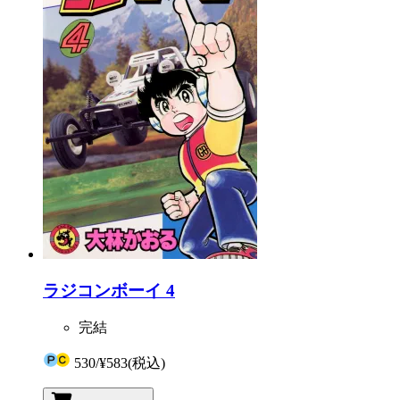
ラジコンボーイ 4
完結
530
/
¥583
(税込)