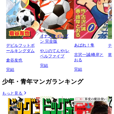
イナズマイレブ
ン 完全版
あばれ！隼
デビルフットボ
テ
ールキングダム
やぶのてんや/レ
古沢一誠/峰岸と
草
ベルファイブ
おる
倉谷友也
完結
完結
完結
少年・青年マンガランキング
もっと見る