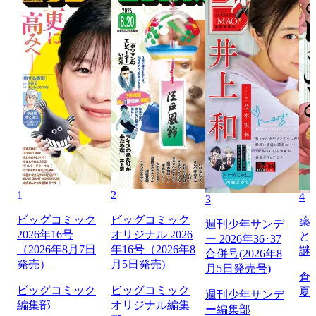
1
2
4
3
ビッグコミック
ビッグコミック
薬
週刊少年サンデ
2026年16号
オリジナル 2026
と
ー 2026年36･37
（2026年8月7日
年16号（2026年8
謎
合併号(2026年8
発売）
月5日発売)
月5日発売号)
倉
ビッグコミック
ビッグコミック
夏
週刊少年サンデ
編集部
オリジナル編集
ー編集部