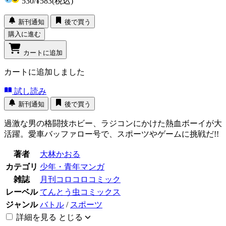
530
/
¥583
(税込)
新刊通知
後で買う
購入に進む
カートに追加
カートに追加しました
試し読み
新刊通知
後で買う
過激な男の格闘技ホビー、ラジコンにかけた熱血ボーイが大
活躍。愛車バッファロー号で、スポーツやゲームに挑戦だ!!
著者
大林かおる
カテゴリ
少年・青年マンガ
雑誌
月刊コロコロコミック
レーベル
てんとう虫コミックス
ジャンル
バトル
/
スポーツ
詳細を見る
とじる