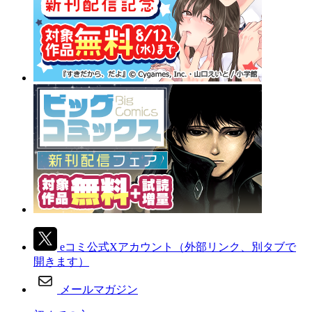
eコミ公式Xアカウント
（外部リンク、別タブで
開きます）
メールマガジン