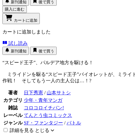
新刊通知
後で買う
購入に進む
カートに追加
カートに追加しました
試し読み
新刊通知
後で買う
“スピード王子”、パルデア地方を駆ける！
ミライドンを駆る“スピード王子”バイオレットが、ミライ
作戦！ そしてもう一人の主人公は…！?
著者
日下秀憲
/
山本サトシ
カテゴリ
少年・青年マンガ
雑誌
コロコロイチバン!
レーベル
てんとう虫コミックス
ジャンル
SF・ファンタジー
/
バトル
詳細を見る
とじる