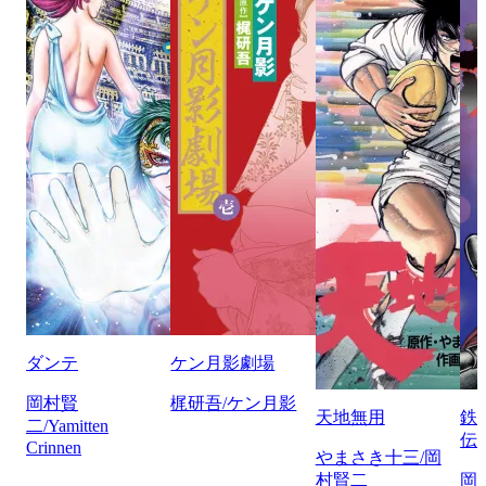
ダンテ
ケン月影劇場
岡村賢
梶研吾/ケン月影
天地無用
鉄
二/Yamitten
伝
Crinnen
やまさき十三/岡
村賢二
岡