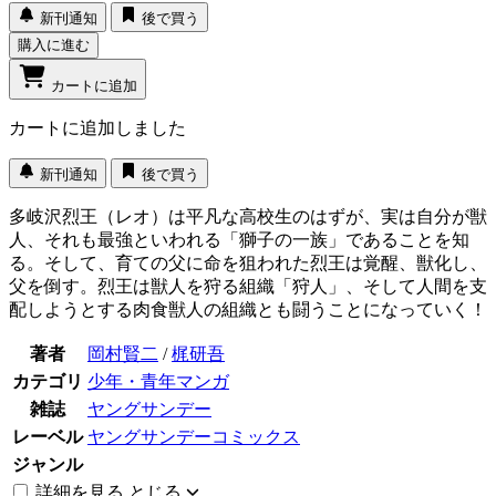
新刊通知
後で買う
購入に進む
カートに追加
カートに追加しました
新刊通知
後で買う
多岐沢烈王（レオ）は平凡な高校生のはずが、実は自分が獣
人、それも最強といわれる「獅子の一族」であることを知
る。そして、育ての父に命を狙われた烈王は覚醒、獣化し、
父を倒す。烈王は獣人を狩る組織「狩人」、そして人間を支
配しようとする肉食獣人の組織とも闘うことになっていく！
著者
岡村賢二
/
梶研吾
カテゴリ
少年・青年マンガ
雑誌
ヤングサンデー
レーベル
ヤングサンデーコミックス
ジャンル
詳細を見る
とじる