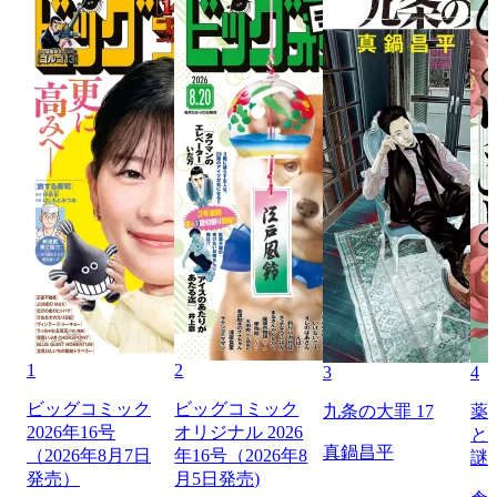
1
2
3
4
ビッグコミック
ビッグコミック
九条の大罪 17
薬
2026年16号
オリジナル 2026
と
真鍋昌平
（2026年8月7日
年16号（2026年8
謎
発売）
月5日発売)