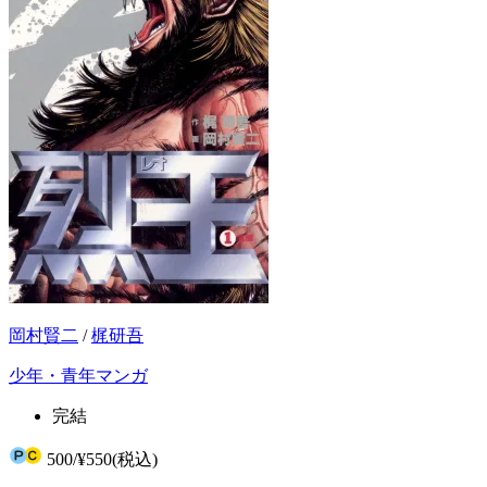
岡村賢二
/
梶研吾
少年・青年マンガ
完結
500
/
¥550
(税込)