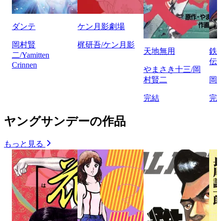
ダンテ
ケン月影劇場
岡村賢
梶研吾/ケン月影
天地無用
鉄
二/Yamitten
伝
Crinnen
やまさき十三/岡
村賢二
岡
完結
完
ヤングサンデーの作品
もっと見る