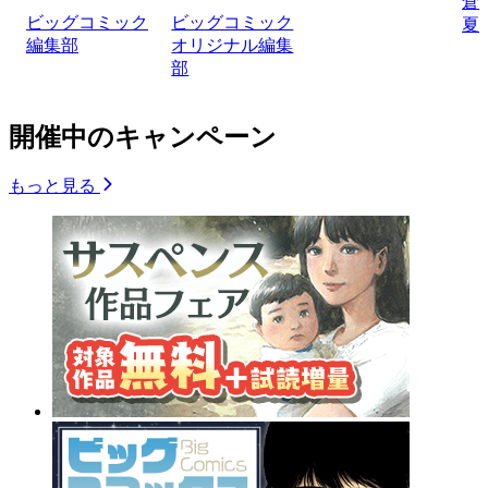
倉
ビッグコミック
ビッグコミック
夏
編集部
オリジナル編集
部
開催中のキャンペーン
もっと見る