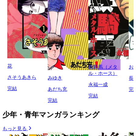
花
鉄騎馬（メタ
お
ル・ホース）
さそうあきら
みゆき
長
永福一成
完結
あだち充
完
完結
完結
少年・青年マンガランキング
もっと見る