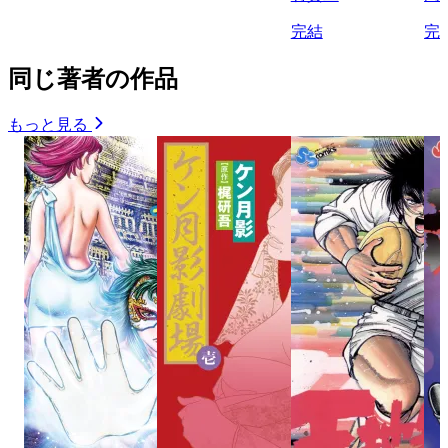
完結
完
同じ著者の作品
もっと見る