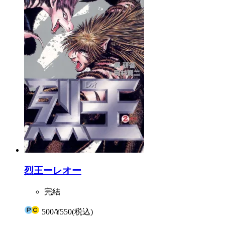
烈王ーレオー
完結
500
/
¥550
(税込)