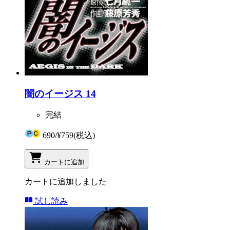
闇のイージス 14
完結
690
/
¥759
(税込)
カートに追加
カートに追加しました
試し読み