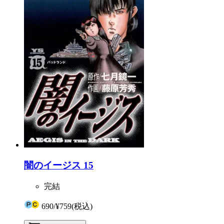
闇のイージス 15
完結
690
/
¥759
(税込)