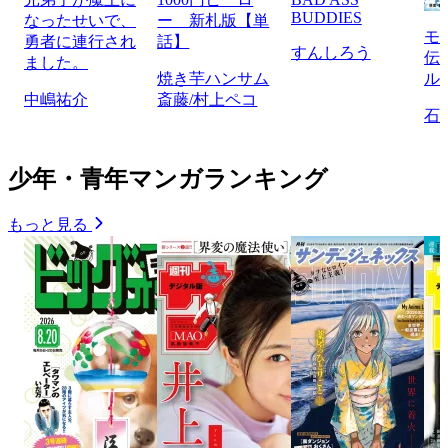
BUDDIES
なったせいで、
ー 新札版【単
モ
勇者に連行され
話】
すんしろう
伝
ました。
焼き芋ハンサム
ル
中嶋祐介
斎藤/村上ペコ
石
少年・青年マンガランキング
もっと見る