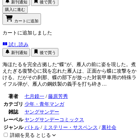
新刊通知
後で買う
購入に進む
カートに追加
カートに追加しました
試し読み
新刊通知
後で買う
海ほたるを完全占拠した“蝶”が、雁人の前に姿を現した。煮
えたぎる復讐心に我を忘れた雁人は、正面から蝶に攻撃をか
ける。だがその刹那、蝶の部下が放った対装甲車用の特殊ラ
イフル弾が、雁人の鋼鉄製の義手を打ち砕き…
著者
七月鏡一
/
藤原芳秀
カテゴリ
少年・青年マンガ
雑誌
ヤングサンデー
レーベル
ヤングサンデーコミックス
ジャンル
バトル
/
ミステリー・サスペンス
/
裏社会
詳細を見る
とじる