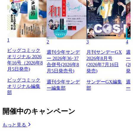
1
2
3
4
ビッグコミック
週刊少年サンデ
月刊サンデーGX
週
オリジナル 2026
ー 2026年36･37
2026年8月号
ー 
年16号（2026年8
合併号(2026年8
(2026年7月16日
(2
月5日発売)
月5日発売号)
発売)
発
ビッグコミック
週刊少年サンデ
サンデーGX編集
週
オリジナル編集
ー編集部
部
ー
部
開催中のキャンペーン
もっと見る