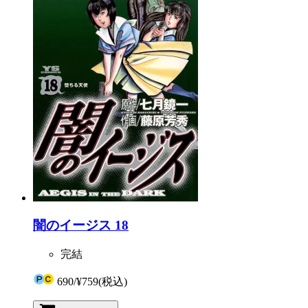
闇のイージス 18
完結
690
/
¥759
(税込)