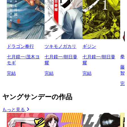
ドラゴン奉行
ツキモノガカリ
ギジン
拳
七月鏡一/茂木ヨ
七月鏡一/朝日曼
七月鏡一/朝日曼
モギ
耀
耀
藤
智
完結
完結
完結
完
ヤングサンデーの作品
もっと見る