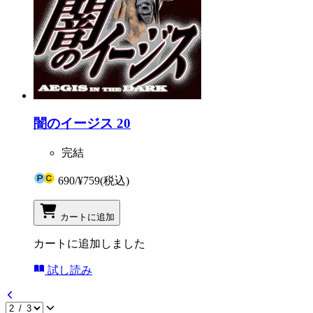
闇のイージス 20
完結
690
/
¥759
(税込)
カートに追加
カートに追加しました
試し読み