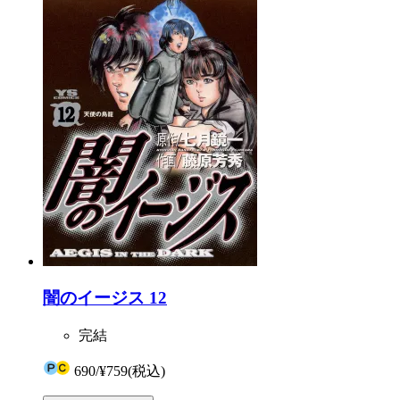
闇のイージス 12
完結
690
/
¥759
(税込)