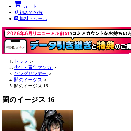
カート
初めての方
無料・セール
トップ
＞
少年・青年マンガ
＞
ヤングサンデー
＞
闇のイージス
＞
闇のイージス 16
闇のイージス 16