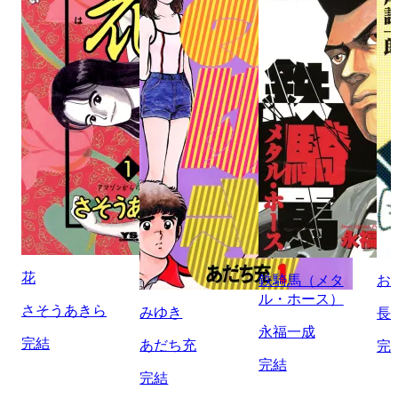
花
鉄騎馬（メタ
お
ル・ホース）
さそうあきら
みゆき
長
永福一成
完結
あだち充
完
完結
完結