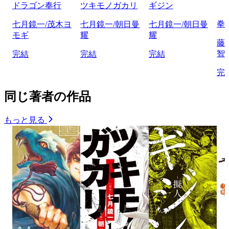
ドラゴン奉行
ツキモノガカリ
ギジン
拳
七月鏡一/茂木ヨ
七月鏡一/朝日曼
七月鏡一/朝日曼
モギ
耀
耀
藤
智
完結
完結
完結
完
同じ著者の作品
もっと見る