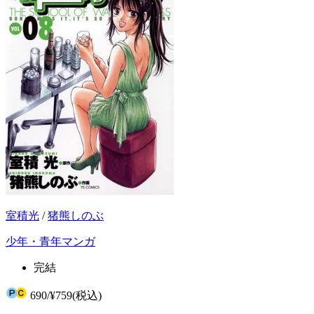
室積光
/
猪熊しのぶ
少年・青年マンガ
完結
690
/
¥759
(税込)