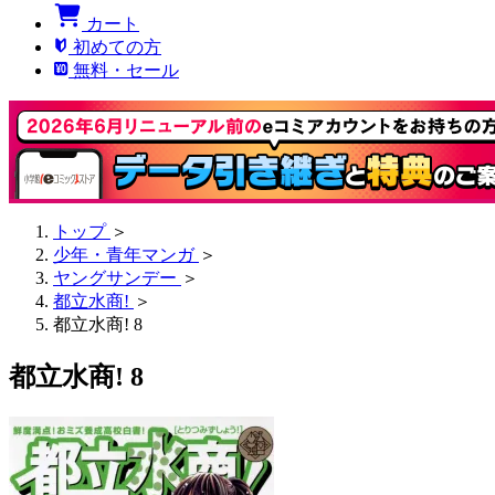
カート
初めての方
無料・セール
トップ
＞
少年・青年マンガ
＞
ヤングサンデー
＞
都立水商!
＞
都立水商! 8
都立水商! 8