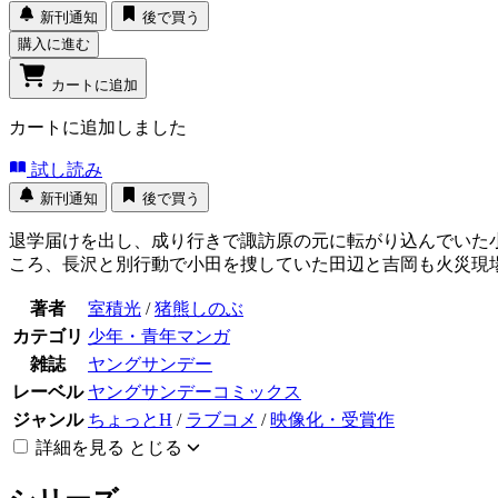
新刊通知
後で買う
購入に進む
カートに追加
カートに追加しました
試し読み
新刊通知
後で買う
退学届けを出し、成り行きで諏訪原の元に転がり込んでいた
ころ、長沢と別行動で小田を捜していた田辺と吉岡も火災現
著者
室積光
/
猪熊しのぶ
カテゴリ
少年・青年マンガ
雑誌
ヤングサンデー
レーベル
ヤングサンデーコミックス
ジャンル
ちょっとH
/
ラブコメ
/
映像化・受賞作
詳細を見る
とじる