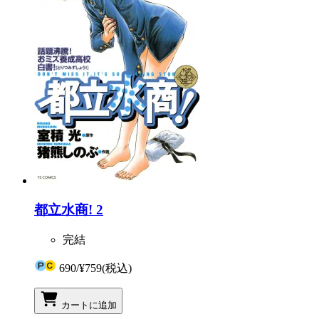
都立水商! 2
完結
690
/
¥759
(税込)
カートに追加