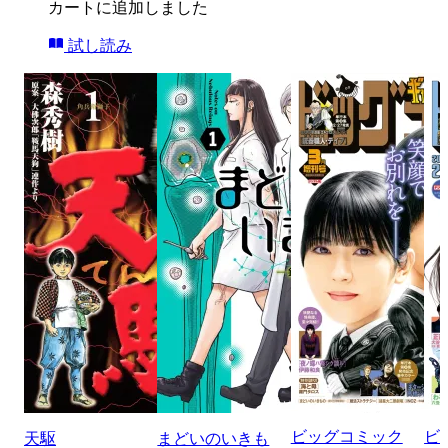
カートに追加しました
試し読み
ビッグコミック
ビ
天駆
まどいのいきも