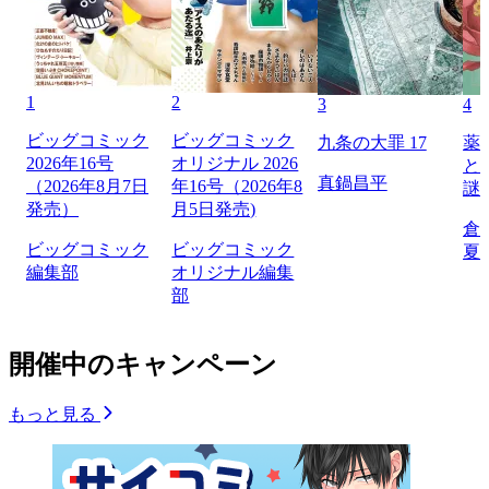
1
2
3
4
ビッグコミック
ビッグコミック
九条の大罪 17
薬
2026年16号
オリジナル 2026
と
真鍋昌平
（2026年8月7日
年16号（2026年8
謎
発売）
月5日発売)
倉
ビッグコミック
ビッグコミック
夏
編集部
オリジナル編集
部
開催中のキャンペーン
もっと見る