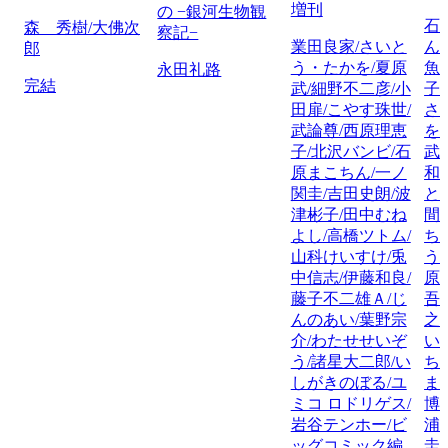
増刊
の −銀河生物観
石
森 秀樹/大佛次
察記−
業田良家/さいと
ん
郎
う・たかを/夏原
魚
永田礼路
完結
武/細野不二彦/小
子
田扉/こやす珠世/
さ
武論尊/西原理恵
を
子/北沢バンビ/石
武
原まこちん/一ノ
和
関圭/吉田史朗/波
と
津彬子/田中むね
間
よし/高橋ツトム/
ち
山科けいすけ/兎
う
中信志/伊藤和良/
原
藤子不二雄Ａ/じ
吾
んのあい/葉野宗
之
介/わたせせいぞ
い
う/諸星大二郎/い
ち
しがきのぼる/ユ
ま
ミコ ロドリゲス/
博
岩谷テンホー/ビ
浦
ッグコミック編
圭