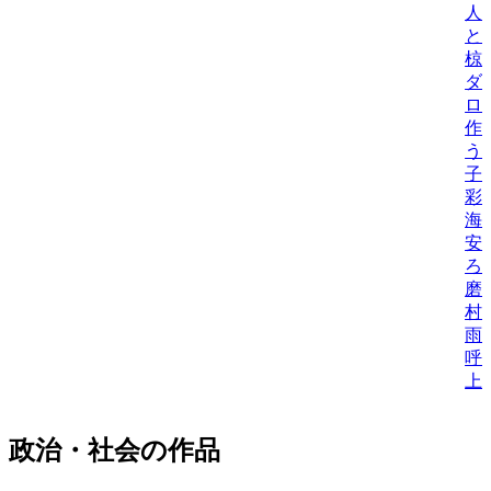
人
と
椋
ダ
ロ
作
う
子
彩
海
安
ろ
磨
村
雨
呼
上
政治・社会の作品