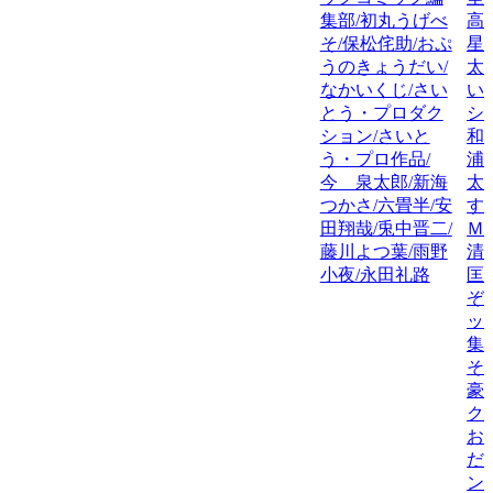
集部/初丸うげべ
高
そ/保松侘助/おぷ
星
うのきょうだい/
太
なかいくじ/さい
い
とう・プロダク
シ
ション/さいと
和
う・プロ作品/
浦
今 泉太郎/新海
太
つかさ/六畳半/安
す
田翔哉/兎中晋二/
Ｍ
藤川よつ葉/雨野
清
小夜/永田礼路
匡
ぞ
ッ
集
そ
豪
ク
お
だ
ン