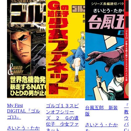
My First
ゴルゴ１３スピ
『
台風五郎 新装
DIGITAL『ゴル
ンオフシリー
教
版
ゴ13』
ズ ２ Ｇの遺
ウ
伝子 少女ファ
バ
さいとう・たか
さいとう・たか
ネット
CA
を