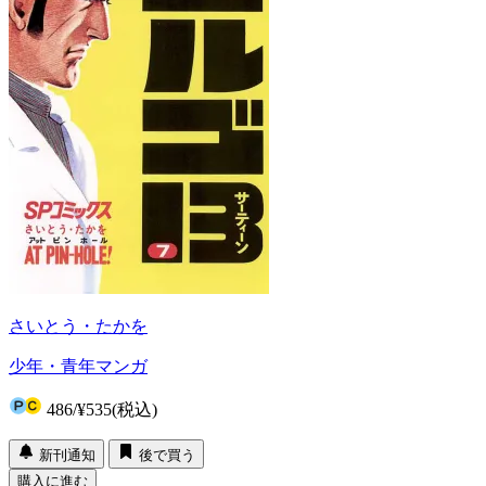
さいとう・たかを
少年・青年マンガ
486
/
¥535
(税込)
新刊通知
後で買う
購入に進む