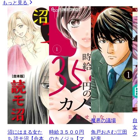
もっと見る
魔界の議場
自
女
沼にはまる女た
時給３５００円
魚戸おさむ/三田
ク
ち 読モ沼【合本
のカノジョ【マ
紀房