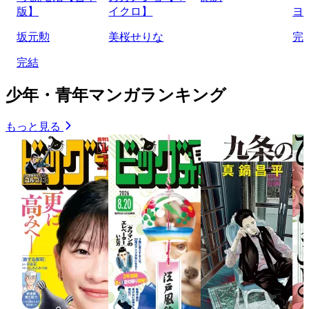
版】
イクロ】
ヨ
坂元勲
美桜せりな
完
完結
少年・青年マンガランキング
もっと見る