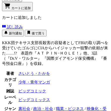
カートに追加
カートに追加しました
試し読み
新刊通知
後で買う
KKK団テキサス支部長殺害の容疑者としてFBIの取り調べを
受けていたゴルゴにCIAからハイジャッカー狙撃の依頼が来
た……!? 表題作『ＡＴ ＰＩＮ−ＨＯＬＥ！』他、3話
（『Dr.V・ワルター』 『国際ダイアモンド保安機構』 『番
号預金口座』）を収録。
著者
さいとう・たかを
カテゴ
少年・青年マンガ
リ
雑誌
ビッグコミック
レーベ
ビッグコミックス
ル
ジャン
裏社会
/
政治・社会
/
職業・ビジネス
/
映像化・受