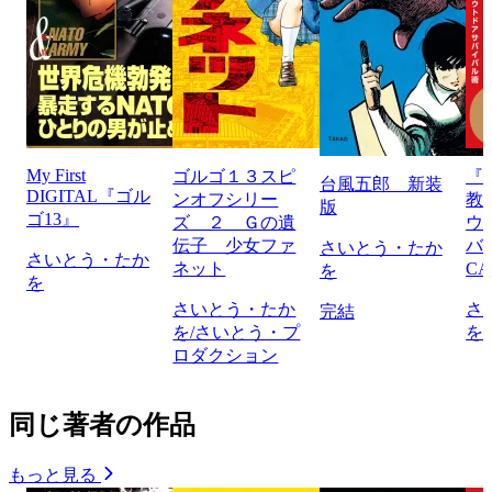
My First
ゴルゴ１３スピ
『
台風五郎 新装
DIGITAL『ゴル
ンオフシリー
教
版
ゴ13』
ズ ２ Ｇの遺
ウ
伝子 少女ファ
バ
さいとう・たか
さいとう・たか
ネット
CA
を
を
さいとう・たか
さ
完結
を/さいとう・プ
を
ロダクション
同じ著者の作品
もっと見る