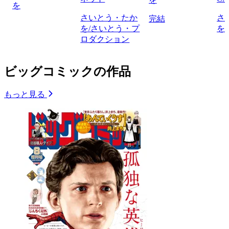
を
さいとう・たか
さ
完結
を/さいとう・プ
を
ロダクション
ビッグコミックの作品
もっと見る