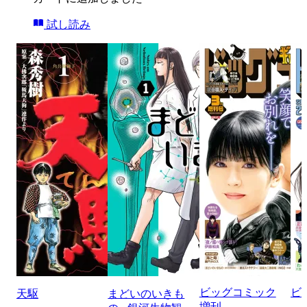
試し読み
ビッグコミック
ビ
天駆
まどいのいきも
増刊