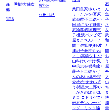
の −銀河生物観
石
森 秀樹/大佛次
察記−
業田良家/さいと
ん
郎
う・たかを/夏原
魚
永田礼路
完結
武/細野不二彦/小
子
田扉/こやす珠世/
さ
武論尊/西原理恵
を
子/北沢バンビ/石
武
原まこちん/一ノ
和
関圭/吉田史朗/波
と
津彬子/田中むね
間
よし/高橋ツトム/
ち
山科けいすけ/兎
う
中信志/伊藤和良/
原
藤子不二雄Ａ/じ
吾
んのあい/葉野宗
之
介/わたせせいぞ
い
う/諸星大二郎/い
ち
しがきのぼる/ユ
ま
ミコ ロドリゲス/
博
岩谷テンホー/ビ
浦
ッグコミック編
圭