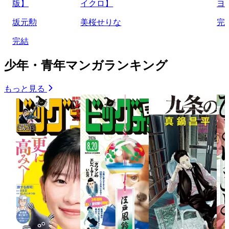
版】
イクロ】
ヨ
坂元勲
美桜せりな
完
完結
少年・青年マンガランキング
もっと見る