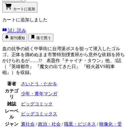
カートに追加
カートに追加しました
試し読み
新刊通知
後で買う
血の抗争の続く中華街に台湾派ボスを狙って潜入したゴル
ゴ。正体を掴めぬまま市警特別捜査班から意外な依頼を持ち
かけられるが……!? 表題作『チャイナ・タウン』他、3話
（『英雄都市』 『魔女の出てきた日』 『軽火器VS戦車
砲』）を収録。
著者
さいとう・たかを
カテゴ
少年・青年マンガ
リ
雑誌
ビッグコミック
レーベ
ビッグコミックス
ル
ジャン
裏社会
/
政治・社会
/
職業・ビジネス
/
映像化・受