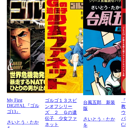
My First
ゴルゴ１３スピ
『
台風五郎 新装
DIGITAL『ゴル
ンオフシリー
教
版
ゴ13』
ズ ２ Ｇの遺
ウ
伝子 少女ファ
バ
さいとう・たか
さいとう・たか
ネット
CA
を