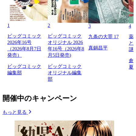
1
2
3
4
ビッグコミック
ビッグコミック
九条の大罪 17
薬
2026年16号
オリジナル 2026
と
真鍋昌平
（2026年8月7日
年16号（2026年8
謎
発売）
月5日発売)
倉
ビッグコミック
ビッグコミック
夏
編集部
オリジナル編集
部
開催中のキャンペーン
もっと見る