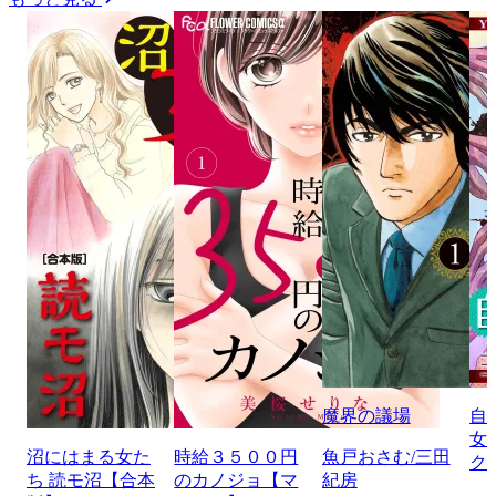
魔界の議場
自
女
沼にはまる女た
時給３５００円
魚戸おさむ/三田
ク
ち 読モ沼【合本
のカノジョ【マ
紀房