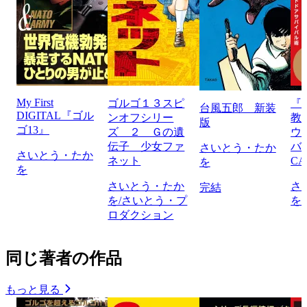
My First
ゴルゴ１３スピ
『
台風五郎 新装
DIGITAL『ゴル
ンオフシリー
教
版
ゴ13』
ズ ２ Ｇの遺
ウ
伝子 少女ファ
バ
さいとう・たか
さいとう・たか
ネット
CA
を
を
さいとう・たか
さ
完結
を/さいとう・プ
を
ロダクション
同じ著者の作品
もっと見る