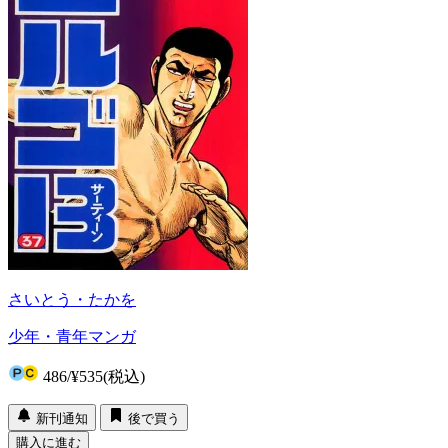
さいとう・たかを
少年・青年マンガ
486
/
¥535
(税込)
新刊通知
後で買う
購入に進む