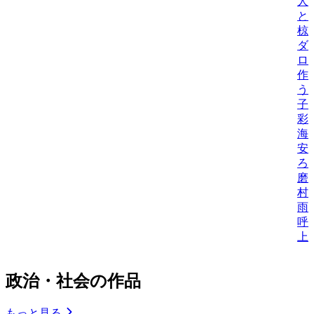
人
と
椋
ダ
ロ
作
う
子
彩
海
安
ろ
磨
村
雨
呼
上
政治・社会の作品
もっと見る