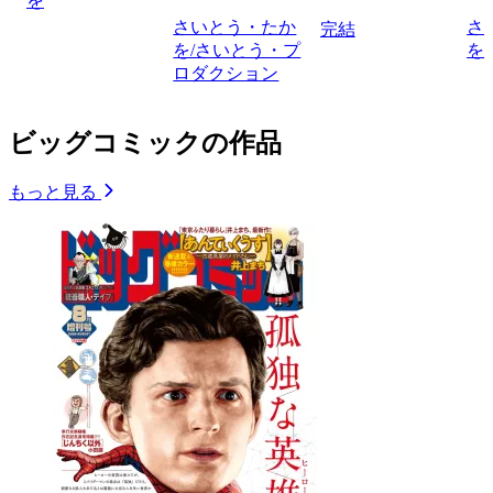
を
さいとう・たか
さ
完結
を/さいとう・プ
を
ロダクション
ビッグコミックの作品
もっと見る