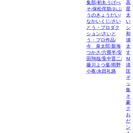
集部/初丸うげべ
高
そ/保松侘助/おぷ
星
うのきょうだい/
太
なかいくじ/さい
い
とう・プロダク
シ
ション/さいと
和
う・プロ作品/
浦
今 泉太郎/新海
太
つかさ/六畳半/安
す
田翔哉/兎中晋二/
Ｍ
藤川よつ葉/雨野
清
小夜/永田礼路
匡
ぞ
ッ
集
そ
豪
ク
お
だ
ン