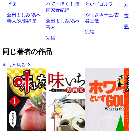
ぎ味
べて・描く！ 漫
といずゴルフ
元
画家食紀行
倉田よしみ/あべ
やまさき十三/古
古
善太/久部緑郎
倉田よしみ/あべ
谷三敏
完
善太
完結
完結
同じ著者の作品
もっと見る