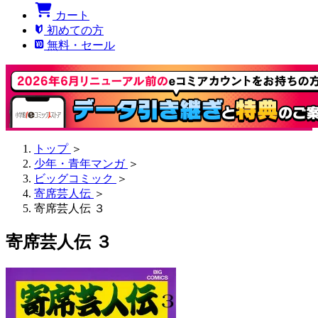
カート
初めての方
無料・セール
トップ
＞
少年・青年マンガ
＞
ビッグコミック
＞
寄席芸人伝
＞
寄席芸人伝 ３
寄席芸人伝 ３