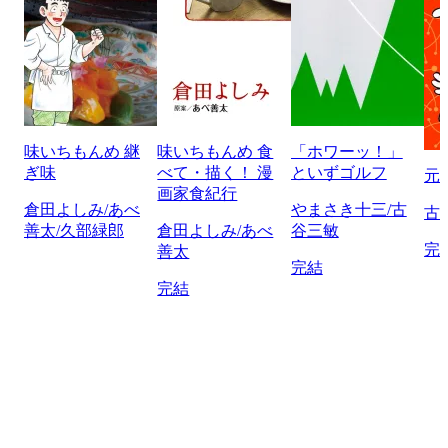
味いちもんめ 継
味いちもんめ 食
「ホワーッ！」
ぎ味
べて・描く！ 漫
といずゴルフ
元
画家食紀行
倉田よしみ/あべ
やまさき十三/古
古
善太/久部緑郎
倉田よしみ/あべ
谷三敏
完
善太
完結
完結