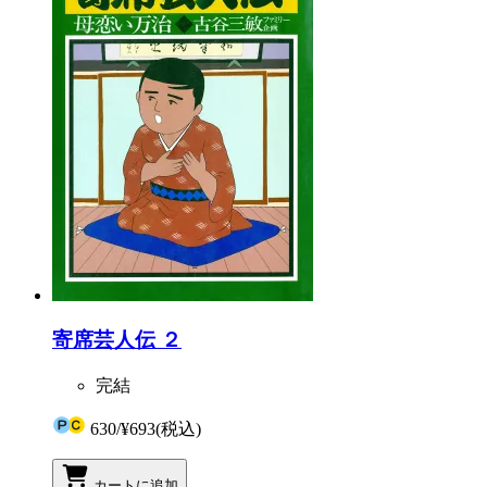
寄席芸人伝 ２
完結
630
/
¥693
(税込)
カートに追加