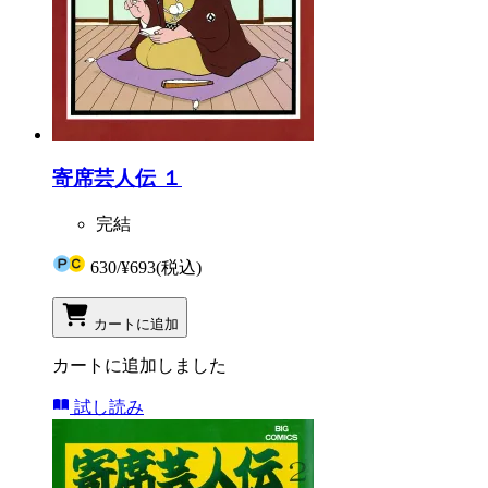
寄席芸人伝 １
完結
630
/
¥693
(税込)
カートに追加
カートに追加しました
試し読み