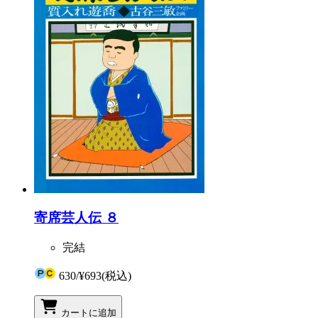
寄席芸人伝 ８
完結
630
/
¥693
(税込)
カートに追加