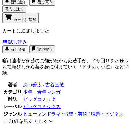
新刊通知
後で買う
購入に進む
カートに追加
カートに追加しました
試し読み
新刊通知
後で買う
噺は達者だが芸の真髄がわからぬ若手が、ドサ回りをさせら
れて転びながら芸を身に付けていく『ドサ回り小遊』など14
話。
著者
あべ善太
/
古谷三敏
カテゴリ
少年・青年マンガ
雑誌
ビッグコミック
レーベル
ビッグコミックス
ジャンル
ヒューマンドラマ
/
音楽・芸術
/
職業・ビジネス
詳細を見る
とじる