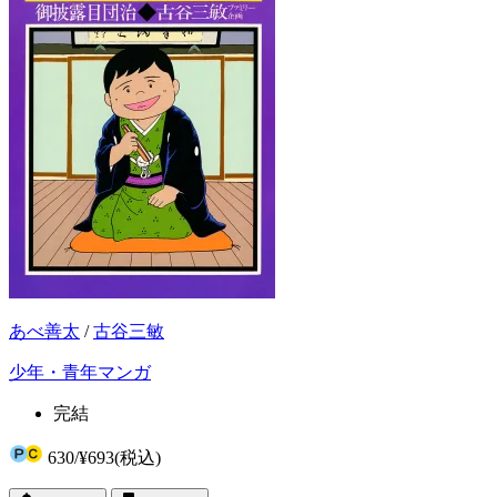
あべ善太
/
古谷三敏
少年・青年マンガ
完結
630
/
¥693
(税込)