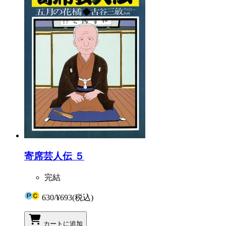
寄席芸人伝 ５
完結
630
/
¥693
(税込)
カートに追加