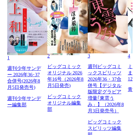
2
3
4
1
ビッグコミック
週刊ビッグコミ
ミ
週刊少年サンデ
オリジナル 2026
ックスピリッツ
ま
ー 2026年36･37
12
年16号（2026年8
2026年36・37合
合併号(2026年8
月5日発売)
併号【デジタル
月5日発売号)
青
版限定グラビア
ビッグコミック
増量｢東雲う
週刊少年サンデ
オリジナル編集
み」】（2026年8
ー編集部
部
月3日発売号）
ビッグコミック
スピリッツ編集
部