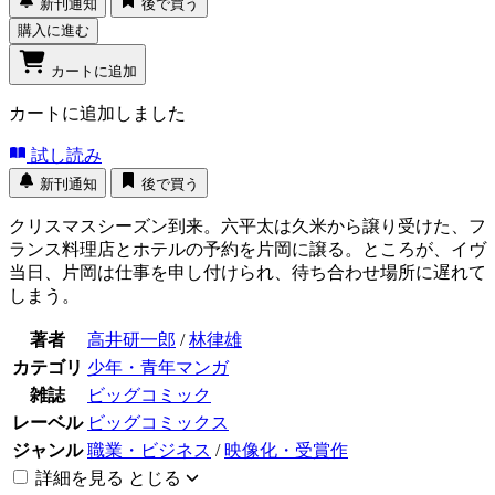
新刊通知
後で買う
購入に進む
カートに追加
カートに追加しました
試し読み
新刊通知
後で買う
クリスマスシーズン到来。六平太は久米から譲り受けた、フ
ランス料理店とホテルの予約を片岡に譲る。ところが、イヴ
当日、片岡は仕事を申し付けられ、待ち合わせ場所に遅れて
しまう。
著者
高井研一郎
/
林律雄
カテゴリ
少年・青年マンガ
雑誌
ビッグコミック
レーベル
ビッグコミックス
ジャンル
職業・ビジネス
/
映像化・受賞作
詳細を見る
とじる