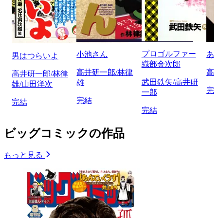
プロゴルファー
小池さん
あ
男はつらいよ
織部金次郎
高井研一郎/林律
高
高井研一郎/林律
武田鉄矢/高井研
雄
雄/山田洋次
完
一郎
完結
完結
完結
ビッグコミックの作品
もっと見る