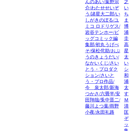
んのあい/葉野宗
之
介/わたせせいぞ
い
う/諸星大二郎/い
ち
しがきのぼる/ユ
ま
ミコ ロドリゲス/
博
岩谷テンホー/ビ
浦
ッグコミック編
圭
集部/初丸うげべ
高
そ/保松侘助/おぷ
星
うのきょうだい/
太
なかいくじ/さい
い
とう・プロダク
シ
ション/さいと
和
う・プロ作品/
浦
今 泉太郎/新海
太
つかさ/六畳半/安
す
田翔哉/兎中晋二/
Ｍ
藤川よつ葉/雨野
清
小夜/永田礼路
匡
ぞ
ッ
集