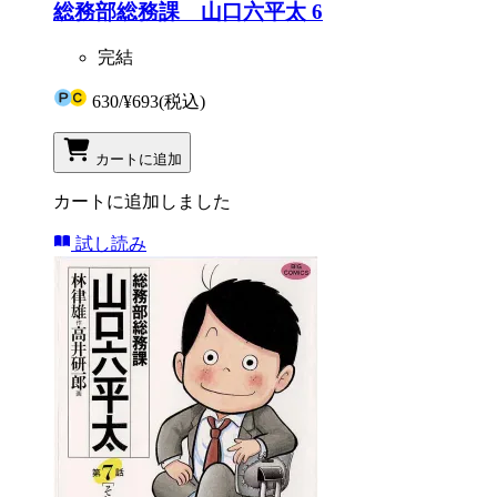
総務部総務課 山口六平太 6
完結
630
/
¥693
(税込)
カートに追加
カートに追加しました
試し読み