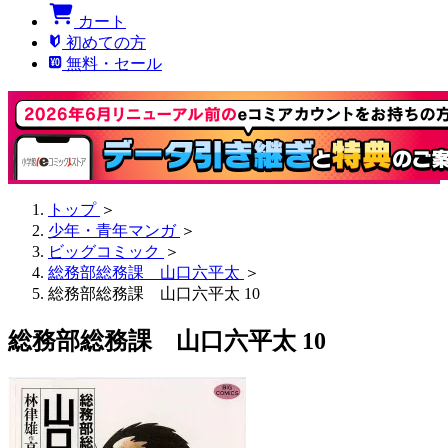
カート
初めての方
無料・セール
トップ
＞
少年・青年マンガ
＞
ビッグコミック
＞
総務部総務課 山口六平太
＞
総務部総務課 山口六平太 10
総務部総務課 山口六平太 10