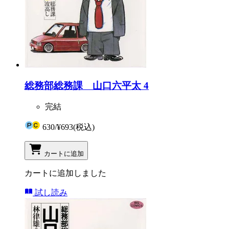
総務部総務課 山口六平太 4
完結
630
/
¥693
(税込)
カートに追加
カートに追加しました
試し読み