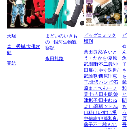
ビッグコミック
ビ
天駆
まどいのいきも
増刊
の −銀河生物観
石
森 秀樹/大佛次
察記−
業田良家/さいと
ん
郎
う・たかを/夏原
魚
永田礼路
完結
武/細野不二彦/小
子
田扉/こやす珠世/
さ
武論尊/西原理恵
を
子/北沢バンビ/石
武
原まこちん/一ノ
和
関圭/吉田史朗/波
と
津彬子/田中むね
間
よし/高橋ツトム/
ち
山科けいすけ/兎
う
中信志/伊藤和良/
原
藤子不二雄Ａ/じ
吾