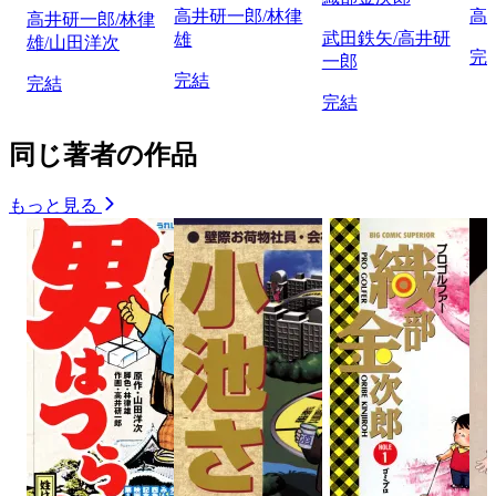
高井研一郎/林律
高
高井研一郎/林律
武田鉄矢/高井研
雄
雄/山田洋次
完
一郎
完結
完結
完結
同じ著者の作品
もっと見る