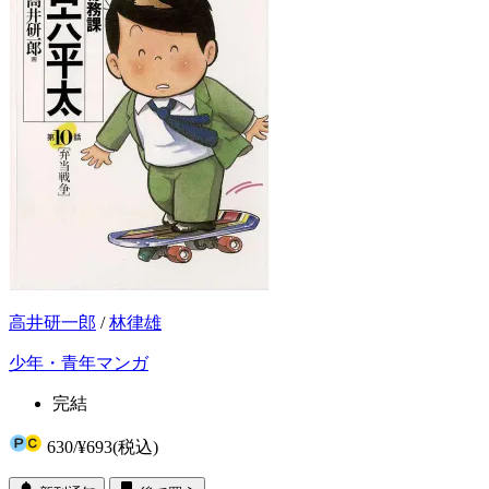
高井研一郎
/
林律雄
少年・青年マンガ
完結
630
/
¥693
(税込)