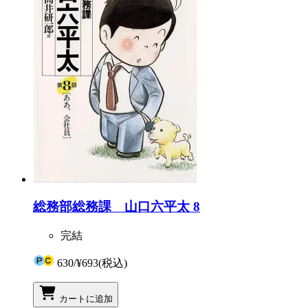
総務部総務課 山口六平太 8
完結
630
/
¥693
(税込)
カートに追加