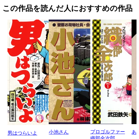
この作品を読んだ人におすすめの作品
プロゴルファー
小池さん
あ
男はつらいよ
織部金次郎