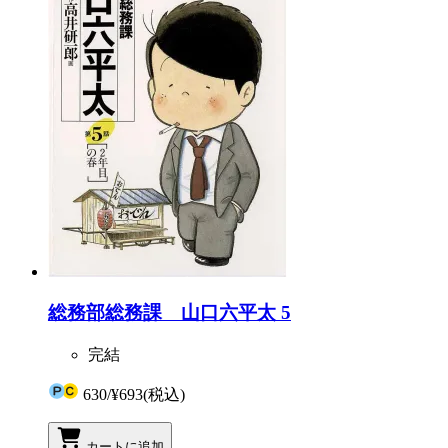
総務部総務課 山口六平太 5
完結
630
/
¥693
(税込)
カートに追加