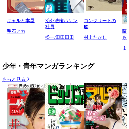
ギャルと本屋
治外法権ハケン
コンクリートの
社員
船
明石アカ
藤
松一/田田田田
村上たかし
も
ま
少年・青年マンガランキング
もっと見る