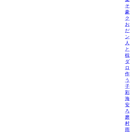
そ
豪
ク
お
だ
ン
人
と
椋
ダ
ロ
作
う
子
彩
海
安
ろ
磨
村
雨