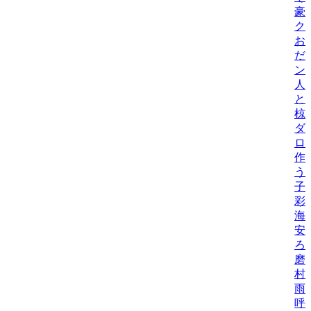
豪
ク
お
だ
ン
人
と
椋
ダ
ロ
作
う
子
彩
海
安
ろ
磨
村
雨
呼