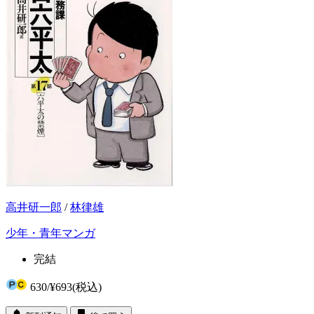
高井研一郎
/
林律雄
少年・青年マンガ
完結
630
/
¥693
(税込)