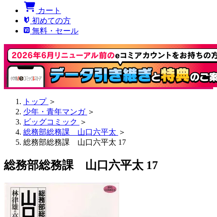
カート
初めての方
無料・セール
トップ
＞
少年・青年マンガ
＞
ビッグコミック
＞
総務部総務課 山口六平太
＞
総務部総務課 山口六平太 17
総務部総務課 山口六平太 17