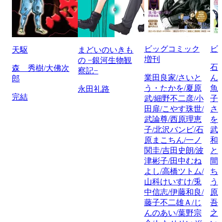
ビッグコミック
ビ
天駆
まどいのいきも
増刊
の −銀河生物観
石
森 秀樹/大佛次
察記−
業田良家/さいと
ん
郎
う・たかを/夏原
魚
永田礼路
完結
武/細野不二彦/小
子
田扉/こやす珠世/
さ
武論尊/西原理恵
を
子/北沢バンビ/石
武
原まこちん/一ノ
和
関圭/吉田史朗/波
と
津彬子/田中むね
間
よし/高橋ツトム/
ち
山科けいすけ/兎
う
中信志/伊藤和良/
原
藤子不二雄Ａ/じ
吾
んのあい/葉野宗
之