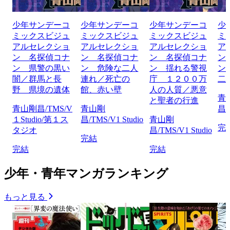
少年サンデーコ
少年サンデーコ
少年サンデーコ
少
ミックスビジュ
ミックスビジュ
ミックスビジュ
ミ
アルセレクショ
アルセレクショ
アルセレクショ
ア
ン 名探偵コナ
ン 名探偵コナ
ン 名探偵コナ
ン
ン 県警の黒い
ン 危険な二人
ン 揺れる警視
ン
闇／群馬と長
連れ／死亡の
庁 １２００万
二
野 県境の遺体
館、赤い壁
人の人質／悪意
青
と聖者の行進
青山剛昌/TMS/V
青山剛
昌/
１Studio/第１ス
昌/TMS/V1 Studio
青山剛
完
タジオ
昌/TMS/V1 Studio
完結
完結
完結
少年・青年マンガランキング
もっと見る