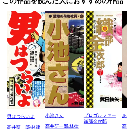
この作品を読んだ人におすすめの作品
プロゴルファー
小池さん
あ
男はつらいよ
織部金次郎
高井研一郎/林律
高
高井研一郎/林律