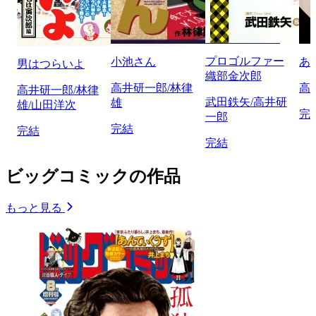
プロゴルファー
小池さん
あ
男はつらいよ
織部金次郎
高井研一郎/林律
高
高井研一郎/林律
武田鉄矢/高井研
雄
雄/山田洋次
完
一郎
完結
完結
完結
ビッグコミックの作品
もっと見る