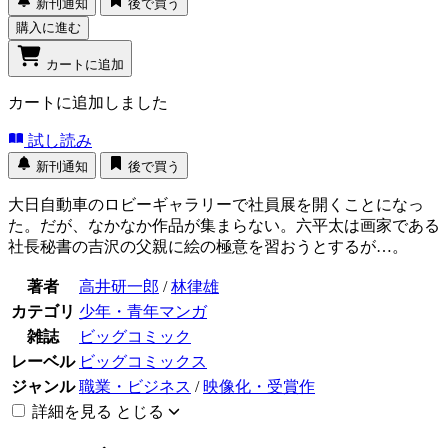
新刊通知
後で買う
購入に進む
カートに追加
カートに追加しました
試し読み
新刊通知
後で買う
大日自動車のロビーギャラリーで社員展を開くことになっ
た。だが、なかなか作品が集まらない。六平太は画家である
社長秘書の吉沢の父親に絵の極意を習おうとするが…。
著者
高井研一郎
/
林律雄
カテゴリ
少年・青年マンガ
雑誌
ビッグコミック
レーベル
ビッグコミックス
ジャンル
職業・ビジネス
/
映像化・受賞作
詳細を見る
とじる