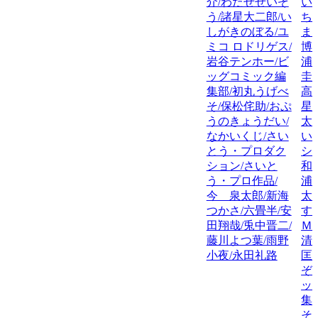
介/わたせせいぞ
い
う/諸星大二郎/い
ち
しがきのぼる/ユ
ま
ミコ ロドリゲス/
博
岩谷テンホー/ビ
浦
ッグコミック編
圭
集部/初丸うげべ
高
そ/保松侘助/おぷ
星
うのきょうだい/
太
なかいくじ/さい
い
とう・プロダク
シ
ション/さいと
和
う・プロ作品/
浦
今 泉太郎/新海
太
つかさ/六畳半/安
す
田翔哉/兎中晋二/
Ｍ
藤川よつ葉/雨野
清
小夜/永田礼路
匡
ぞ
ッ
集
そ