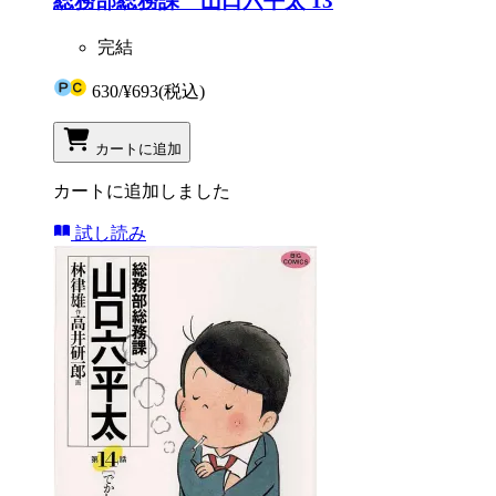
総務部総務課 山口六平太 13
完結
630
/
¥693
(税込)
カートに追加
カートに追加しました
試し読み