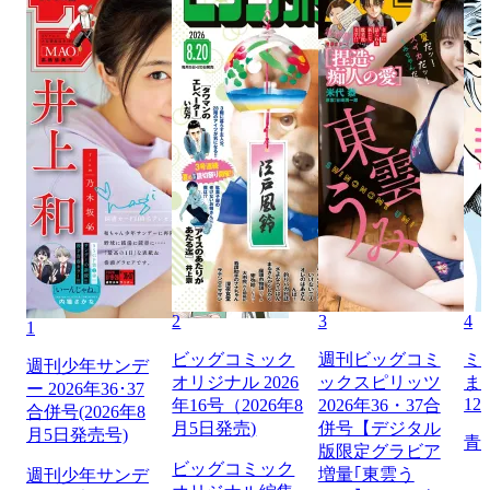
2
3
4
1
ビッグコミック
週刊ビッグコミ
ミ
週刊少年サンデ
オリジナル 2026
ックスピリッツ
ま
ー 2026年36･37
12
年16号（2026年8
2026年36・37合
合併号(2026年8
月5日発売)
併号【デジタル
月5日発売号)
青
版限定グラビア
ビッグコミック
増量｢東雲う
週刊少年サンデ