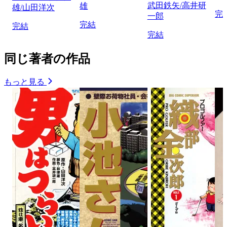
武田鉄矢/高井研
雄
雄/山田洋次
完
一郎
完結
完結
完結
同じ著者の作品
もっと見る