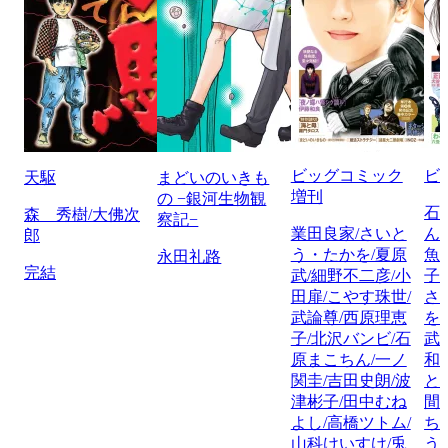
ビッグコミック
ビ
天駆
まどいのいきも
増刊
の −銀河生物観
石
森 秀樹/大佛次
察記−
業田良家/さいと
ん
郎
う・たかを/夏原
魚
永田礼路
完結
武/細野不二彦/小
子
田扉/こやす珠世/
さ
武論尊/西原理恵
を
子/北沢バンビ/石
武
原まこちん/一ノ
和
関圭/吉田史朗/波
と
津彬子/田中むね
間
よし/高橋ツトム/
ち
山科けいすけ/兎
う