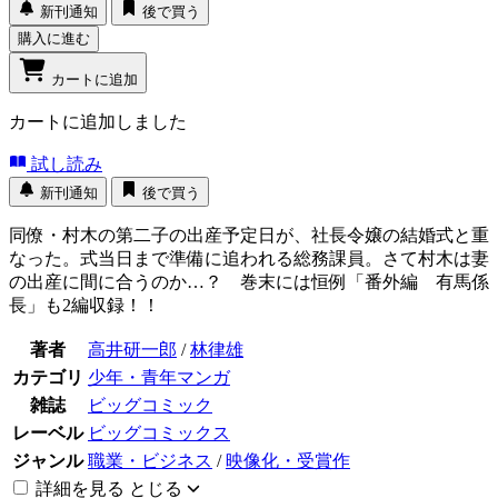
新刊通知
後で買う
購入に進む
カートに追加
カートに追加しました
試し読み
新刊通知
後で買う
同僚・村木の第二子の出産予定日が、社長令嬢の結婚式と重
なった。式当日まで準備に追われる総務課員。さて村木は妻
の出産に間に合うのか…？ 巻末には恒例「番外編 有馬係
長」も2編収録！！
著者
高井研一郎
/
林律雄
カテゴリ
少年・青年マンガ
雑誌
ビッグコミック
レーベル
ビッグコミックス
ジャンル
職業・ビジネス
/
映像化・受賞作
詳細を見る
とじる