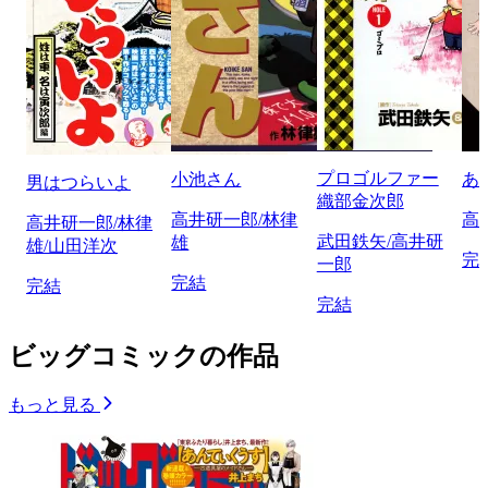
プロゴルファー
小池さん
あ
男はつらいよ
織部金次郎
高井研一郎/林律
高
高井研一郎/林律
武田鉄矢/高井研
雄
雄/山田洋次
完
一郎
完結
完結
完結
ビッグコミックの作品
もっと見る