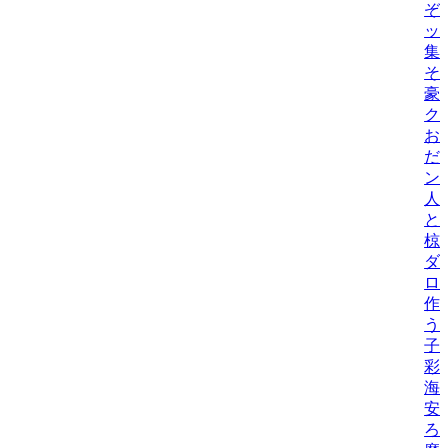
ぞ
ッ
集
そ
豪
ク
お
だ
ン
人
と
椋
ダ
ロ
作
う
子
彩
海
安
ろ