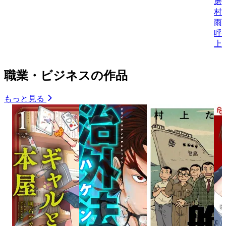
磨
村
雨
呼
上
職業・ビジネスの作品
もっと見る