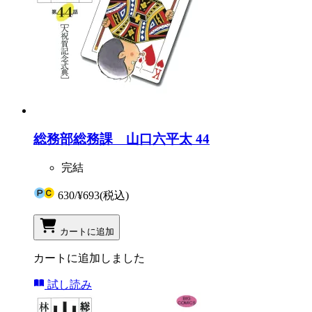
総務部総務課 山口六平太 44
完結
630
/
¥693
(税込)
カートに追加
カートに追加しました
試し読み