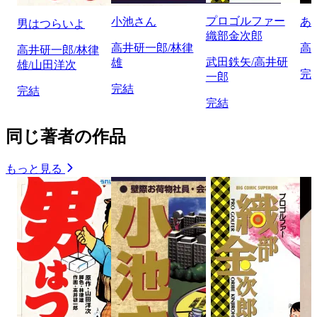
プロゴルファー
小池さん
あ
男はつらいよ
織部金次郎
高井研一郎/林律
高
高井研一郎/林律
武田鉄矢/高井研
雄
雄/山田洋次
完
一郎
完結
完結
完結
同じ著者の作品
もっと見る