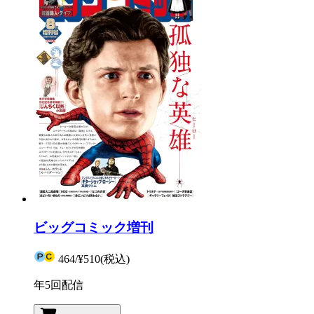
ビッグコミック増刊
464
/
¥510
(税込)
年5回配信