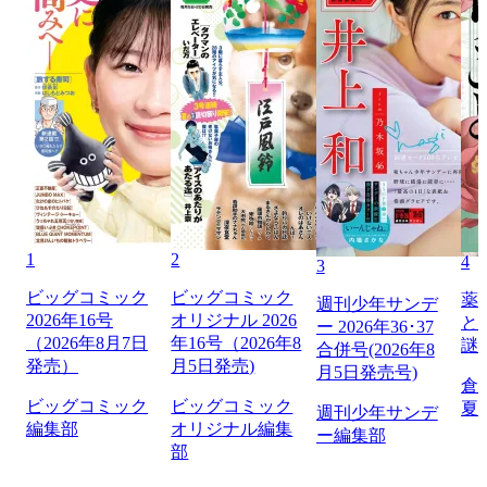
1
2
4
3
ビッグコミック
ビッグコミック
薬
週刊少年サンデ
2026年16号
オリジナル 2026
と
ー 2026年36･37
（2026年8月7日
年16号（2026年8
謎
合併号(2026年8
発売）
月5日発売)
月5日発売号)
倉
ビッグコミック
ビッグコミック
夏
週刊少年サンデ
編集部
オリジナル編集
ー編集部
部