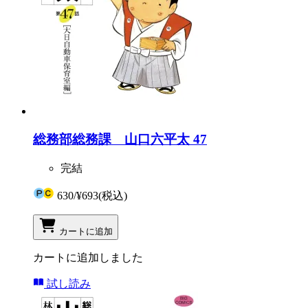
総務部総務課 山口六平太 47
完結
630
/
¥693
(税込)
カートに追加
カートに追加しました
試し読み