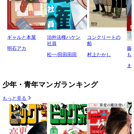
ギャルと本屋
治外法権ハケン
コンクリートの
社員
船
明石アカ
藤
松一/田田田田
村上たかし
も
ま
少年・青年マンガランキング
もっと見る