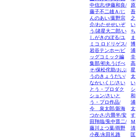
中信志/伊藤和良/
原
藤子不二雄Ａ/じ
吾
んのあい/葉野宗
之
介/わたせせいぞ
い
う/諸星大二郎/い
ち
しがきのぼる/ユ
ま
ミコ ロドリゲス/
博
岩谷テンホー/ビ
浦
ッグコミック編
圭
集部/初丸うげべ
高
そ/保松侘助/おぷ
星
うのきょうだい/
太
なかいくじ/さい
い
とう・プロダク
シ
ション/さいと
和
う・プロ作品/
浦
今 泉太郎/新海
太
つかさ/六畳半/安
す
田翔哉/兎中晋二/
Ｍ
藤川よつ葉/雨野
清
小夜/永田礼路
匡