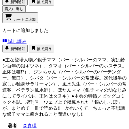
新刊通知
後で買う
購入に進む
カートに追加
カートに追加しました
試し読み
新刊通知
後で買う
●主な登場人物／銀子ママ（バー・シルバーのママ。実は齢
ン百年の銀ギツネ）、タマオ（バー・シルバーのホステス。
正体は猫!?）、ジンちゃん（バー・シルバーのバーテンダ
ー。無口）、シバタ（バー・シルバーの常連客。20代後半の
寂しい独身サラリーマン）、風水先生（バー・シルバーの常
連客。ベテラン風水師）、ぼたんママ（銀子ママの幼なじみ
にしてライバル。正体はタヌキ）●本巻の特徴／ビッグコミ
ック本誌、増刊号、ウェブ上で掲載された「銀のしっぽ」
が、まとめて一冊で読める!! かわいくて、ちょっと不思議
な銀子ママに癒されること間違いなし!!
著者
森真理