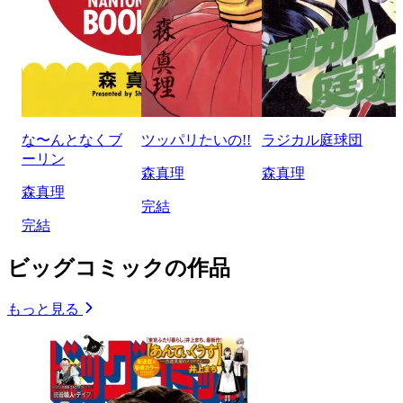
な〜んとなくブ
ツッパリたいの!!
ラジカル庭球団
ーリン
森真理
森真理
森真理
完結
完結
ビッグコミックの作品
もっと見る