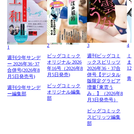
2
3
4
1
ビッグコミック
週刊ビッグコミ
ミ
週刊少年サンデ
オリジナル 2026
ックスピリッツ
ま
ー 2026年36･37
12
年16号（2026年8
2026年36・37合
合併号(2026年8
月5日発売)
併号【デジタル
月5日発売号)
青
版限定グラビア
ビッグコミック
増量｢東雲う
週刊少年サンデ
オリジナル編集
み」】（2026年8
ー編集部
部
月3日発売号）
ビッグコミック
スピリッツ編集
部