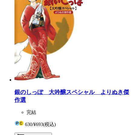
銀のしっぽ 大吟醸スペシャル よりぬき傑
作選
完結
630
/
¥693
(税込)