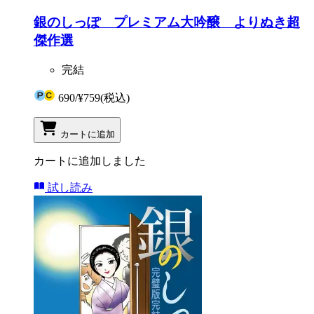
銀のしっぽ プレミアム大吟醸 よりぬき超
傑作選
完結
690
/
¥759
(税込)
カートに追加
カートに追加しました
試し読み