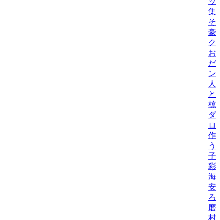
ッ
集
そ
豪
ク
お
だ
ン
人
と
椋
ダ
ロ
作
う
子
彩
海
安
ろ
磨
村