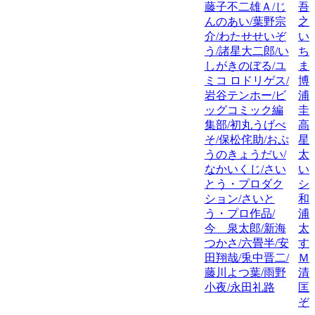
藤子不二雄Ａ/じ
吾
んのあい/葉野宗
之
介/わたせせいぞ
い
う/諸星大二郎/い
ち
しがきのぼる/ユ
ま
ミコ ロドリゲス/
博
岩谷テンホー/ビ
浦
ッグコミック編
圭
集部/初丸うげべ
高
そ/保松侘助/おぷ
星
うのきょうだい/
太
なかいくじ/さい
い
とう・プロダク
シ
ション/さいと
和
う・プロ作品/
浦
今 泉太郎/新海
太
つかさ/六畳半/安
す
田翔哉/兎中晋二/
Ｍ
藤川よつ葉/雨野
清
小夜/永田礼路
匡
ぞ