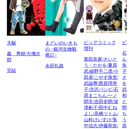
ビッグコミック
ビ
天駆
まどいのいきも
増刊
の −銀河生物観
石
森 秀樹/大佛次
察記−
業田良家/さいと
ん
郎
う・たかを/夏原
魚
永田礼路
完結
武/細野不二彦/小
子
田扉/こやす珠世/
さ
武論尊/西原理恵
を
子/北沢バンビ/石
武
原まこちん/一ノ
和
関圭/吉田史朗/波
と
津彬子/田中むね
間
よし/高橋ツトム/
ち
山科けいすけ/兎
う
中信志/伊藤和良/
原