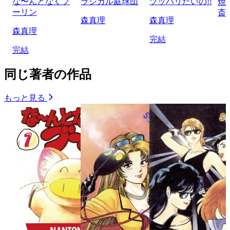
な〜んとなくブ
ラジカル庭球団
ツッパリたいの!!
焼
ーリン
斎
森真理
森真理
森真理
完結
完結
同じ著者の作品
もっと見る