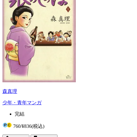
森真理
少年・青年マンガ
完結
760
/
¥836
(税込)