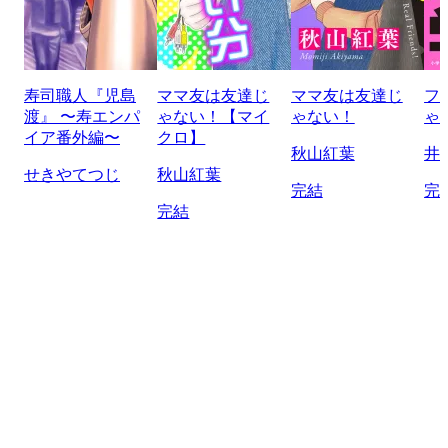
寿司職人『児島
ママ友は友達じ
ママ友は友達じ
フ
渡』 〜寿エンパ
ゃない！【マイ
ゃない！
ゃ
イア番外編〜
クロ】
秋山紅葉
井
せきやてつじ
秋山紅葉
完結
完
完結