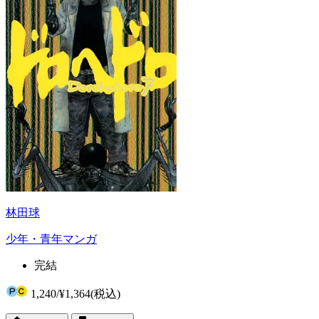
林田球
少年・青年マンガ
完結
1,240
/
¥1,364
(税込)