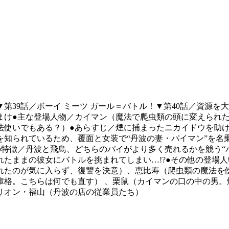
第39話／ボーイ ミーツ ガール＝バトル！▼第40話／資源を
おまけ●主な登場人物／カイマン（魔法で爬虫類の頭に変えられ
法使いでもある？）●あらすじ／煙に捕まったニカイドウを助
を知られているため、覆面と女装で“丹波の妻・パイマン”を名
の特徴／丹波と飛鳥、どちらのパイがより多く売れるかを競う“
たままの彼女にバトルを挑まれてしまい…!?●その他の登場
れたのが気に入らず、復讐を決意）、恵比寿（爬虫類の魔法を
格。こちらは何でも直す） 、栗鼠（カイマンの口の中の男。
リオン・福山（丹波の店の従業員たち）