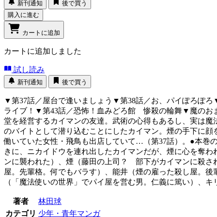
新刊通知
後で買う
購入に進む
カートに追加
カートに追加しました
試し読み
新刊通知
後で買う
▼第37話／屋台で逢いましょう▼第38話／お、パイぽろぽろ▼
ライブ！▼第43話／恐怖！血みどろ館 惨殺の輪舞▼魔の
堂を経営するカイマンの友達。武術の心得もあるし、実は魔
のバイトとして潜り込むことにしたカイマン。煙の手下に顔
働いていた女性・飛鳥も出店していて…（第37話）。●本巻
きに、ニカイドウを連れ出したカイマンだが、煙に心を奪われ
ンに襲われた）、煙（藤田の上司？ 部下がカイマンに殺さ
屋。先輩格。何でもバラす）、能井（煙の雇った殺し屋。後輩
（「魔法使いの世界」でパイ屋を営む男。仁義に篤い）、キ
著者
林田球
カテゴリ
少年・青年マンガ