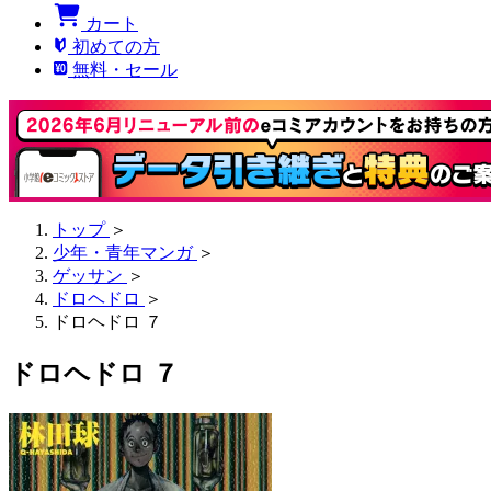
カート
初めての方
無料・セール
トップ
＞
少年・青年マンガ
＞
ゲッサン
＞
ドロヘドロ
＞
ドロヘドロ ７
ドロヘドロ ７