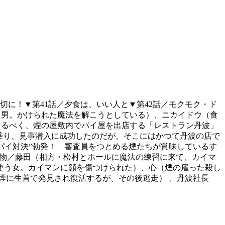
大切に！▼第41話／夕食は、いい人と▼第42話／モクモク・ド
た男。かけられた魔法を解こうとしている）、ニカイドウ（食
けるべく、煙の屋敷内でパイ屋を出店する「レストラン丹波」
乗り、見事潜入に成功したのだが、そこにはかつて丹波の店で
パイ対決”勃発！ 審査員をつとめる煙たちが賞味しているす
人物／藤田（相方・松村とホールに魔法の練習に来て、カイマ
使う女。カイマンに顔を傷つけられた）、心（煙の雇った殺し
煙に生首で発見され復活するが、その後逃走） 、丹波社長