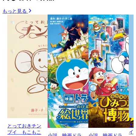
もっと見る
Ｔ
とっておきチン
イ
プイ もこもこ
小説 映画ドラ
小説 映画ドラ