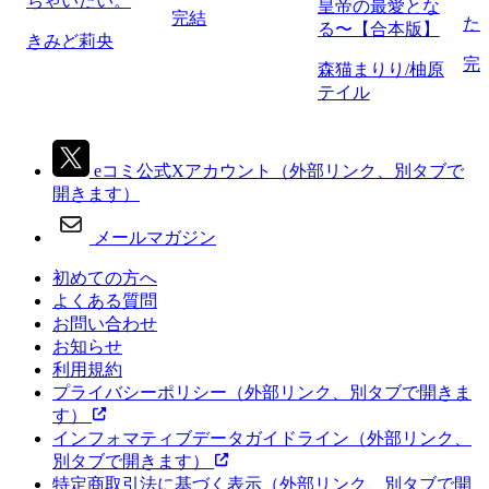
ちゃいたい。
皇帝の最愛とな
完結
た
る〜【合本版】
きみど莉央
完
森猫まりり/柚原
テイル
eコミ公式Xアカウント
（外部リンク、別タブで
開きます）
メールマガジン
初めての方へ
よくある質問
お問い合わせ
お知らせ
利用規約
プライバシーポリシー
（外部リンク、別タブで開きま
す）
インフォマティブデータガイドライン
（外部リンク、
別タブで開きます）
特定商取引法に基づく表示
（外部リンク、別タブで開