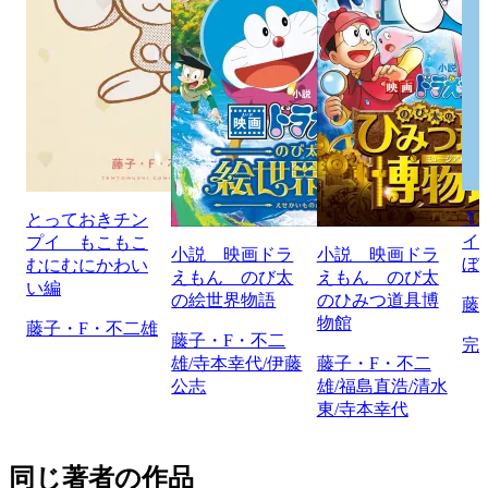
Ｔ
とっておきチン
イ
プイ もこもこ
小説 映画ドラ
小説 映画ドラ
ぼ
むにむにかわい
えもん のび太
えもん のび太
い編
の絵世界物語
のひみつ道具博
藤
物館
藤子・F・不二雄
藤子・F・不二
完
雄/寺本幸代/伊藤
藤子・F・不二
公志
雄/福島直浩/清水
東/寺本幸代
同じ著者の作品