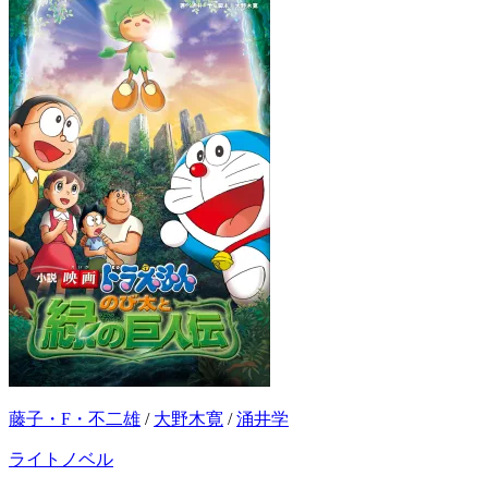
藤子・F・不二雄
/
大野木寛
/
涌井学
ライトノベル