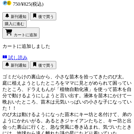
750
/
¥825
(税込)
新刊通知
後で買う
購入に進む
カートに追加
カートに追加しました
試し読み
新刊通知
後で買う
ゴミだらけの裏山から、小さな苗木を拾ってきたのび太。
庭に植えようとしたところをママに見とがめられて困ってい
たところ、ドラえもんが「植物自動化液」を使って苗木を自
分で動けるようにしようと言い出す。液体を苗木にかけて一
晩おいたところ、苗木は元気いっぱいの小さな子になってい
た！！
のび太は動けるようになった苗木にキー坊と名付けて、弟の
ようにかわいがる。あるときジャイアンたちと、キー坊と出
会った裏山に行くと、急な突風に巻き込まれ、気づいたとき
には、地球から遠く離れた謎の星にたどり着いていた。