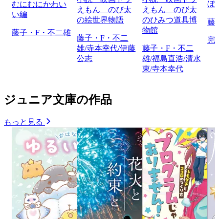
ぼ
むにむにかわい
えもん のび太
えもん のび太
い編
の絵世界物語
のひみつ道具博
藤
物館
藤子・F・不二雄
藤子・F・不二
完
雄/寺本幸代/伊藤
藤子・F・不二
公志
雄/福島直浩/清水
東/寺本幸代
ジュニア文庫の作品
もっと見る