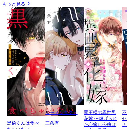
もっと見る
ルーメンタクト
覇王様の異世界
不
花嫁 〜虐げられ
セ
黒豹くんは食べ
三条有
た心癒し令嬢は
ナ