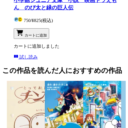
小学館ジュニア文庫 小説 映画ドラえも
ん のび太と緑の巨人伝
750
/
¥825
(税込)
カートに追加
カートに追加しました
試し読み
この作品を読んだ人におすすめの作品