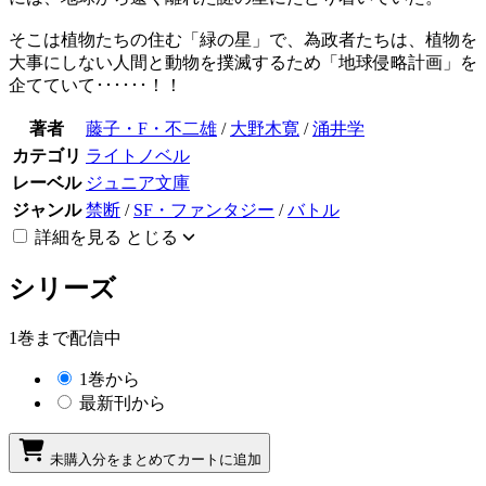
そこは植物たちの住む「緑の星」で、為政者たちは、植物を
大事にしない人間と動物を撲滅するため「地球侵略計画」を
企てていて･･････！！
著者
藤子・F・不二雄
/
大野木寛
/
涌井学
カテゴリ
ライトノベル
レーベル
ジュニア文庫
ジャンル
禁断
/
SF・ファンタジー
/
バトル
詳細を見る
とじる
シリーズ
1巻まで配信中
1巻から
最新刊から
未購入分をまとめてカートに追加