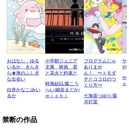
おはなし ゆる
小学館ジュニア
プログラムじゃ
ヤ
いるか きらき
文庫 映画 君
ありませ
や
ら★海のふしぎ
と花火と約束と
ん！ 〜トモダ
や
な出会い
チとココロのつ
時海結以/森こう
ｏ
くり方〜
白井かなこ/みい
へい/細谷まどか/
るか
ｍｉｃｈｉ
七海喜つゆり/葉
月灯里
禁断の作品