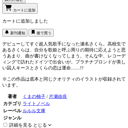
カートに追加
カートに追加しました
新刊通知
後で買う
デビューしてすぐ超人気歌手になった瀬名さくら。高校生で
あるさくらは、自分を歌姫と呼ぶ周りの期待に応えようと思
うあまり、曲が書けなくなってしまう。そんな中、レコーデ
ィングで訪れたドイツで出会いが。プラチナブロンドが美し
い囚人キースとさくらの恋は運命……!?
※この作品は底本と同じクオリティのイラストが収録されて
います。
著者
くまの柚子
/
片瀬由良
カテゴリ
ライトノベル
レーベル
ルルル文庫
ジャンル
詳細を見る
とじる