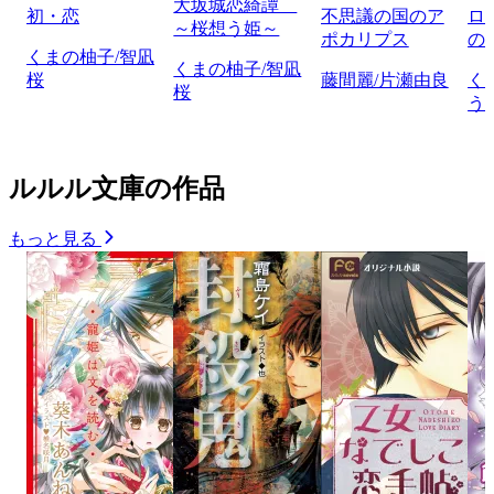
大坂城恋綺譚
初・恋
不思議の国のア
ロ
～桜想う姫～
ポカリプス
の
くまの柚子/智凪
くまの柚子/智凪
桜
藤間麗/片瀬由良
く
桜
う
ルルル文庫の作品
もっと見る