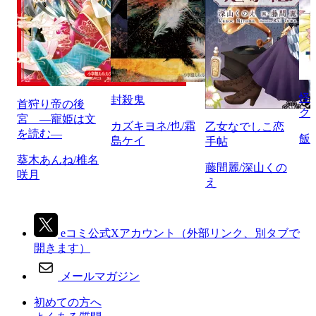
怪
封殺鬼
首狩り帝の後
ク
宮 ―寵姫は文
カズキヨネ/也/霜
乙女なでしこ恋
を読む―
飯
島ケイ
手帖
葵木あんね/椎名
藤間麗/深山くの
咲月
え
eコミ公式Xアカウント
（外部リンク、別タブで
開きます）
メールマガジン
初めての方へ