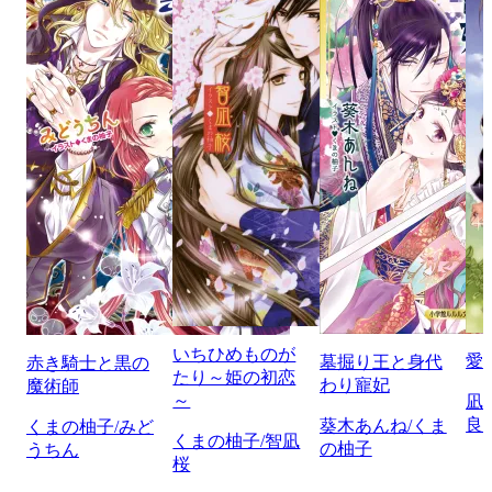
いちひめものが
愛
墓掘り王と身代
赤き騎士と黒の
たり～姫の初恋
わり寵妃
魔術師
～
凪
良
葵木あんね/くま
くまの柚子/みど
くまの柚子/智凪
の柚子
うちん
桜