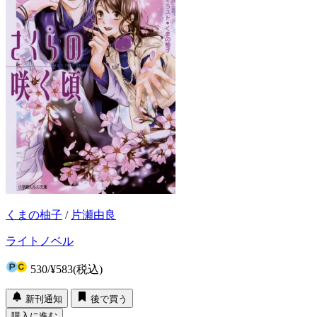
くまの柚子
/
片瀬由良
ライトノベル
530
/
¥583
(税込)
新刊通知
後で買う
購入に進む