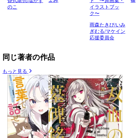
よみ
篠
昏式龍也/塩かず
ド 〜原画集・
のこ
イラストブッ
ク〜
雨森たきび/いみ
ぎむる/マケイン
応援委員会
同じ著者の作品
もっと見る