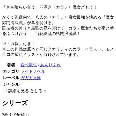
「さあ喰らい合え、罪深き〈カラテ〉魔女どもよ！」
かくて監獄内で、八人の〈カラテ〉魔女最強を決める『魔女
獄門淘汰戦』が幕を開ける。
闘技者の誇りと最強の座を賭けて、カラテ魔女たちが拳と拳
をぶつけ合う――百花繚乱の格闘浪漫譚！
※「ガ報」付き！
※この作品は底本と同じクオリティのカラーイラスト、モノ
クロの挿絵イラストが収録されています。
著者
昏式龍也
/
あんりふれ
カテゴリ
ライトノベル
レーベル
ガガガ文庫
ジャンル
詳細を見る
とじる
シリーズ
2巻まで配信中