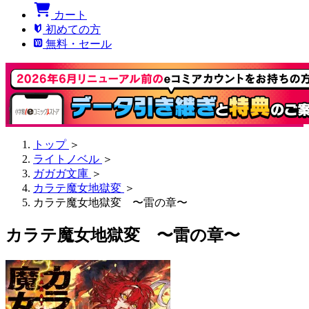
カート
初めての方
無料・セール
トップ
＞
ライトノベル
＞
ガガガ文庫
＞
カラテ魔女地獄変
＞
カラテ魔女地獄変 〜雷の章〜
カラテ魔女地獄変 〜雷の章〜