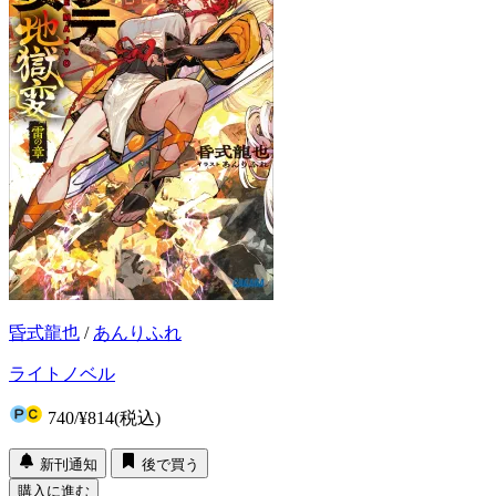
昏式龍也
/
あんりふれ
ライトノベル
740
/
¥814
(税込)
新刊通知
後で買う
購入に進む