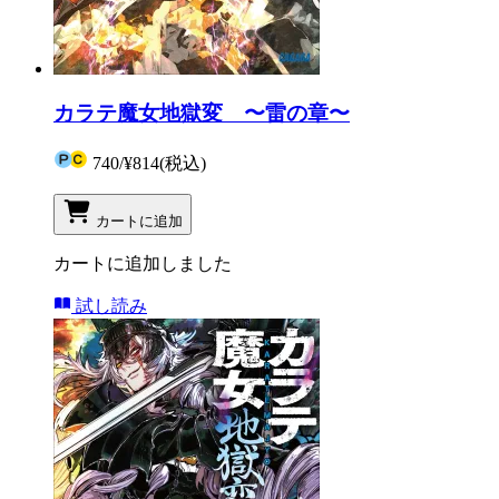
カラテ魔女地獄変 〜雷の章〜
740
/
¥814
(税込)
カートに追加
カートに追加しました
試し読み