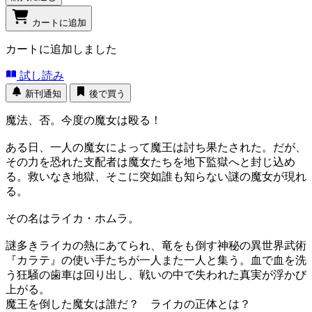
カートに追加
カートに追加しました
試し読み
新刊通知
後で買う
魔法、否。今度の魔女は殴る！
ある日、一人の魔女によって魔王は討ち果たされた。だが、
その力を恐れた支配者は魔女たちを地下監獄へと封じ込め
る。救いなき地獄、そこに突如誰も知らない謎の魔女が現れ
る。
その名はライカ・ホムラ。
謎多きライカの熱にあてられ、竜をも倒す神秘の異世界武術
『カラテ』の使い手たちが一人また一人と集う。血で血を洗
う狂騒の歯車は回り出し、戦いの中で失われた真実が浮かび
上がる。
魔王を倒した魔女は誰だ？ ライカの正体とは？