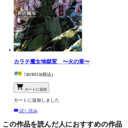
カラテ魔女地獄変 〜火の章〜
740
/
¥814
(税込)
カートに追加
カートに追加しました
試し読み
この作品を読んだ人におすすめの作品