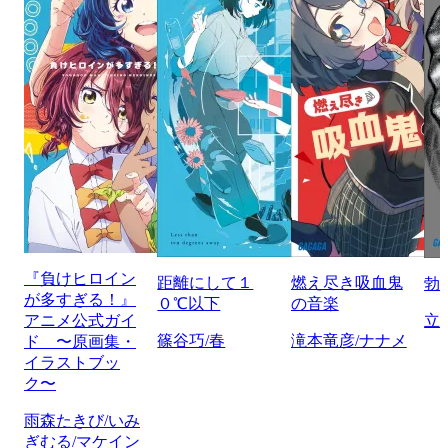
『負けヒロイン
距離にして１
燃え尽き吸血鬼
勃
が多すぎる！』
０℃以下
の音楽
アニメ公式ガイ
立
篠谷巧/春
滝本竜彦/ナナメ
ド 〜原画集・
イラストブッ
ク〜
雨森たきび/いみ
ぎむる/マケイン