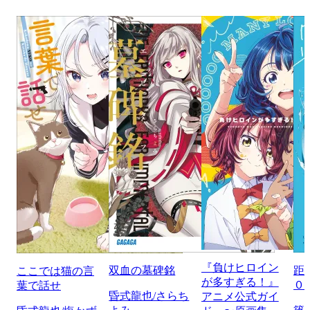
『負けヒロイン
双血の墓碑銘
距
ここでは猫の言
が多すぎる！』
０
葉で話せ
昏式龍也/さらち
アニメ公式ガイ