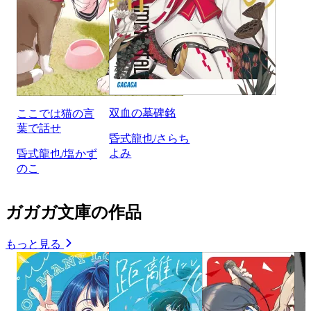
双血の墓碑銘
ここでは猫の言
葉で話せ
昏式龍也/さらち
よみ
昏式龍也/塩かず
のこ
ガガガ文庫の作品
もっと見る