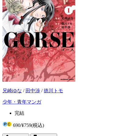
兄崎ゆな
/
田中渉
/
徳川トモ
少年・青年マンガ
完結
690
/
¥759
(税込)