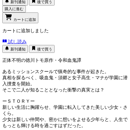
新刊通知
後で買う
購入に進む
カートに追加
カートに追加しました
試し読み
新刊通知
後で買う
正体不明の徳川トモ原作・令和血鬼譚
あるミッションスクールで猟奇的な事件が起きた。
真相を探るべく、吸血鬼・須郷と女子高生・マナが学園に潜
入捜査を開始。
そこで二人が知ることとなった衝撃の真実とは？
ーＳＴＯＲＹー
新しい生活に胸躍らせ、学園に転入してきた美しい少女・さ
くら。
少女は新しい仲間や、密かに想いをよせる少年らと、人生で
もっとも輝ける時を過ごすはずだった。