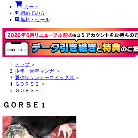
カート
初めての方
無料・セール
トップ
＞
少年・青年マンガ
＞
裏少年サンデーコミックス
＞
ＧＯＲＳＥ
＞
ＧＯＲＳＥ 1
ＧＯＲＳＥ 1