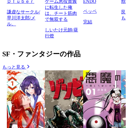
ＤＴｕｂｅｒ
ゲーム悪役貴族
ENDO
獣
に転生した俺
ペッペ
謙虚なサークル/
艮
は、チート筋肉
早川洋太郎/メ
も
で無双する
完結
ル。
しいたけ元帥/昼
行燈
SF・ファンタジーの作品
もっと見る