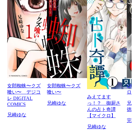
女郎蜘蛛〜クズ
女郎蜘蛛〜クズ
G
喰い〜 デジコ
喰い〜
ロ
みえてます
レ DIGITAL
兄崎ゆな
っ！？ 御厨さ
兄
COMICS
んの占ト奇譚
徳
兄崎ゆな
【マイクロ】
完
兄崎ゆな