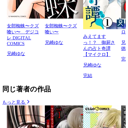
女郎蜘蛛〜クズ
女郎蜘蛛〜クズ
G
喰い〜 デジコ
喰い〜
ロ
みえてます
レ DIGITAL
兄崎ゆな
っ！？ 御厨さ
兄
COMICS
んの占ト奇譚
徳
兄崎ゆな
【マイクロ】
完
兄崎ゆな
完結
同じ著者の作品
もっと見る