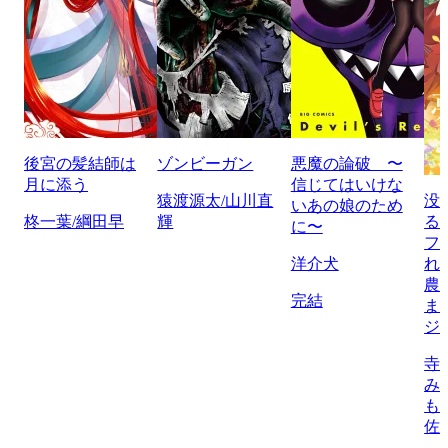
後宮の髪結師は
ゾンビーガン
悪魔の論破 〜
月に添う
信じてはいけな
猿渡源太/山川直
没
いあの娘のため
柊一葉/綱田早
輝
る
に〜
フ
洋介犬
れ
農
完結
ま
ジ
寺
み
も
佐