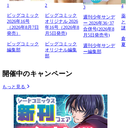
1
2
4
3
ビッグコミック
ビッグコミック
薬
週刊少年サンデ
2026年16号
オリジナル 2026
と
ー 2026年36･37
（2026年8月7日
年16号（2026年8
謎
合併号(2026年8
発売）
月5日発売)
月5日発売号)
倉
ビッグコミック
ビッグコミック
夏
週刊少年サンデ
編集部
オリジナル編集
ー編集部
部
開催中のキャンペーン
もっと見る