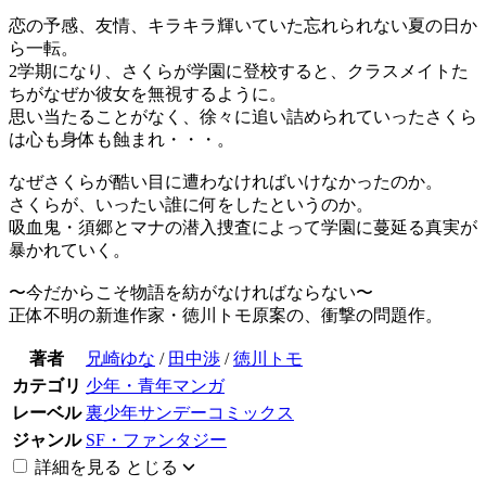
恋の予感、友情、キラキラ輝いていた忘れられない夏の日か
ら一転。
2学期になり、さくらが学園に登校すると、クラスメイトた
ちがなぜか彼女を無視するように。
思い当たることがなく、徐々に追い詰められていったさくら
は心も身体も蝕まれ・・・。
なぜさくらが酷い目に遭わなければいけなかったのか。
さくらが、いったい誰に何をしたというのか。
吸血鬼・須郷とマナの潜入捜査によって学園に蔓延る真実が
暴かれていく。
〜今だからこそ物語を紡がなければならない〜
正体不明の新進作家・徳川トモ原案の、衝撃の問題作。
著者
兄崎ゆな
/
田中渉
/
徳川トモ
カテゴリ
少年・青年マンガ
レーベル
裏少年サンデーコミックス
ジャンル
SF・ファンタジー
詳細を見る
とじる