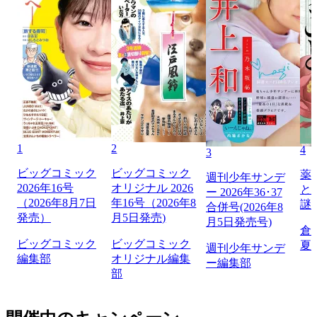
1
2
4
3
ビッグコミック
ビッグコミック
薬
週刊少年サンデ
2026年16号
オリジナル 2026
と
ー 2026年36･37
（2026年8月7日
年16号（2026年8
謎
合併号(2026年8
発売）
月5日発売)
月5日発売号)
倉
ビッグコミック
ビッグコミック
夏
週刊少年サンデ
編集部
オリジナル編集
ー編集部
部