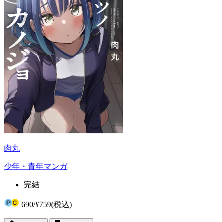
肉丸
少年・青年マンガ
完結
690
/
¥759
(税込)