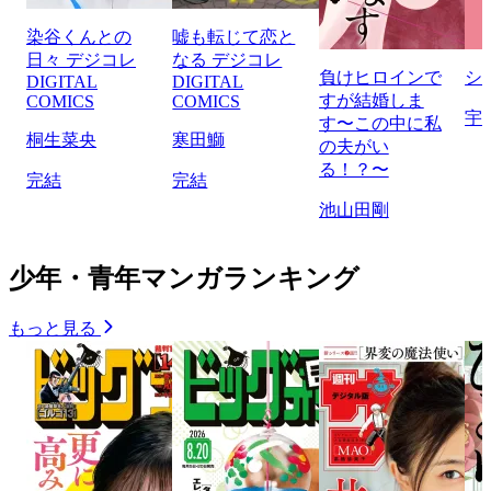
染谷くんとの
嘘も転じて恋と
日々 デジコレ
なる デジコレ
負けヒロインで
シ
DIGITAL
DIGITAL
すが結婚しま
COMICS
COMICS
宇
す〜この中に私
桐生菜央
寒田鰤
の夫がい
る！？〜
完結
完結
池山田剛
少年・青年マンガランキング
もっと見る