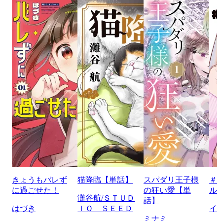
きょうもバレず
猫降臨【単話】
スパダリ王子様
＃
に過ごせた！
の狂い愛【単
ル
灘谷航/ＳＴＵＤ
話】
はづき
ＩＯ ＳＥＥＤ
イ
ミナミ