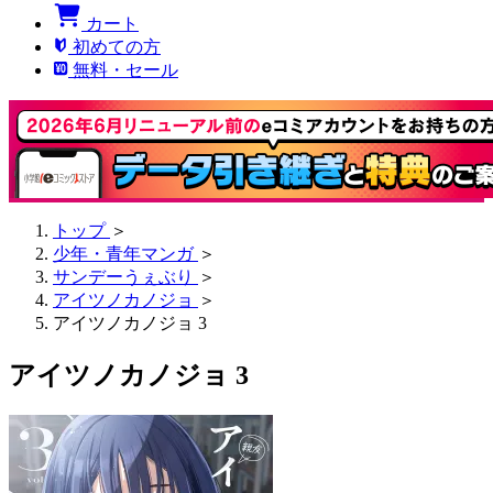
カート
初めての方
無料・セール
トップ
＞
少年・青年マンガ
＞
サンデーうぇぶり
＞
アイツノカノジョ
＞
アイツノカノジョ 3
アイツノカノジョ 3