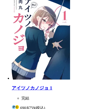
アイツノカノジョ 1
完結
690
/
¥759
(税込)