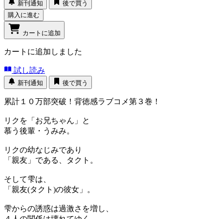
新刊通知
後で買う
購入に進む
カートに追加
カートに追加しました
試し読み
新刊通知
後で買う
累計１０万部突破！背徳感ラブコメ第３巻！
リクを「お兄ちゃん」と
慕う後輩・うみみ。
リクの幼なじみであり
「親友」である、タクト。
そして雫は、
「親友(タクト)の彼女」。
雫からの誘惑は過激さを増し、
４人の関係は壊れてゆく――