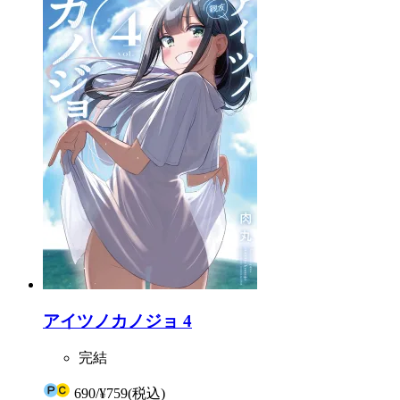
アイツノカノジョ 4
完結
690
/
¥759
(税込)