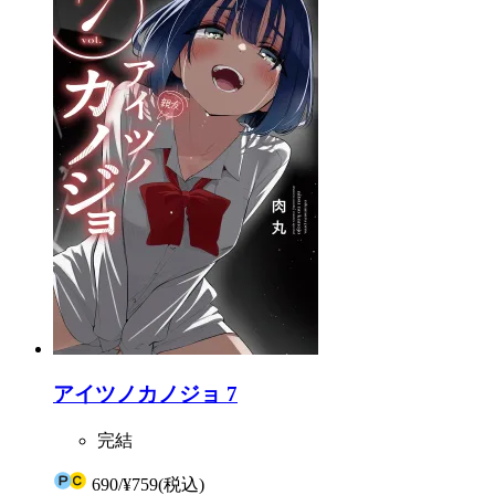
アイツノカノジョ 7
完結
690
/
¥759
(税込)