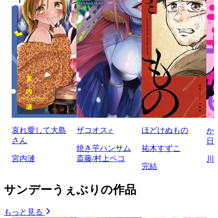
哀れ愛して大島
ザコオス♂
ほどけぬもの
か
さん
日
焼き芋ハンサム
祐木すずこ
宮内漣
斎藤/村上ペコ
川
完結
サンデーうぇぶりの作品
もっと見る