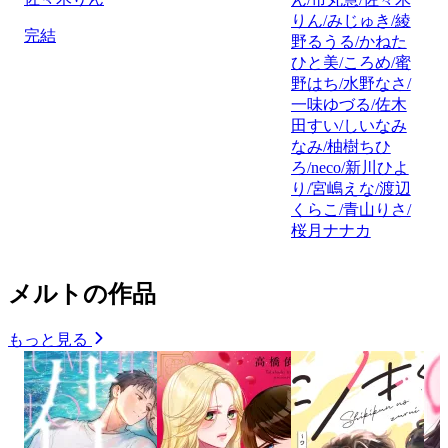
りん/みじゅき/綾
完結
野るうる/かねた
ひと美/ころめ/蜜
野はち/水野なさ/
一味ゆづる/佐木
田すい/しいなみ
なみ/柚樹ちひ
ろ/neco/新川ひよ
り/宮嶋えな/渡辺
くらこ/青山りさ/
桜月ナナカ
メルトの作品
もっと見る