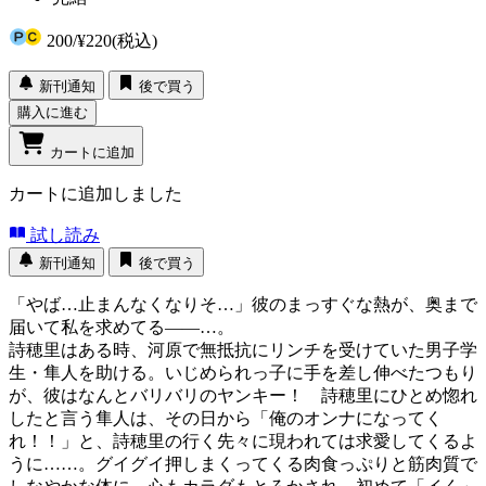
200
/
¥220
(税込)
新刊通知
後で買う
購入に進む
カートに追加
カートに追加しました
試し読み
新刊通知
後で買う
「やば…止まんなくなりそ…」彼のまっすぐな熱が、奥まで
届いて私を求めてる――…。
詩穂里はある時、河原で無抵抗にリンチを受けていた男子学
生・隼人を助ける。いじめられっ子に手を差し伸べたつもり
が、彼はなんとバリバリのヤンキー！ 詩穂里にひとめ惚れ
したと言う隼人は、その日から「俺のオンナになってく
れ！！」と、詩穂里の行く先々に現われては求愛してくるよ
うに……。グイグイ押しまくってくる肉食っぷりと筋肉質で