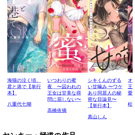
海猫の泣く頃、
いつわりの蜜
シキくんのずる
オ
君と港で【単行
夜 〜囚われの
い甘噛み 〜ワケ
王
本】
王女は甘美な尋
あり同居人の秘
愛
問に屈しない〜
密な目論見〜
八重代七瑚
松
【単行本】
高橋依摘
真山しん