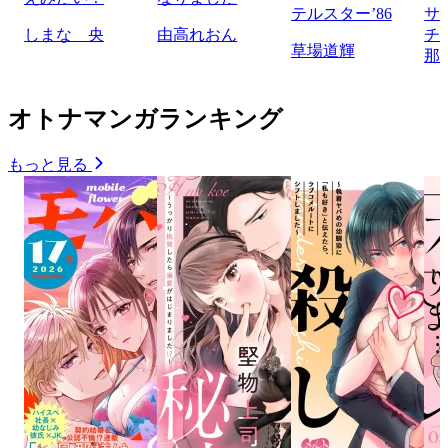
テルスター’86
サ
しまな 央
由高れおん
チ
草場道輝
那
オトナマンガランキング
もっと見る