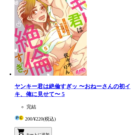
ヤンキー君は絶倫すぎッ 〜おねーさんの初イ
キ、俺に見せて〜 5
完結
200
/
¥220
(税込)
カートに追加