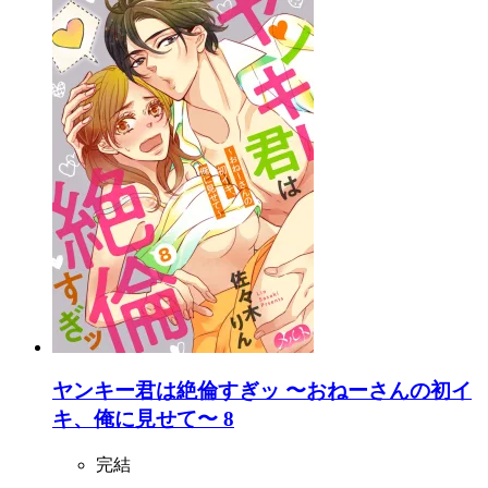
ヤンキー君は絶倫すぎッ 〜おねーさんの初イ
キ、俺に見せて〜 8
完結