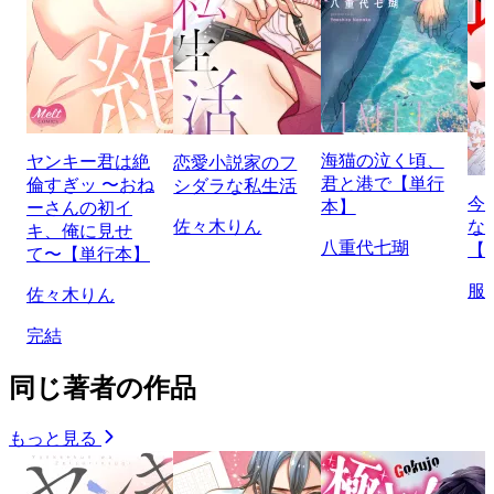
海猫の泣く頃、
ヤンキー君は絶
恋愛小説家のフ
君と港で【単行
倫すぎッ 〜おね
シダラな私生活
今
本】
ーさんの初イ
佐々木りん
な
キ、俺に見せ
八重代七瑚
【
て〜【単行本】
服
佐々木りん
完結
同じ著者の作品
もっと見る