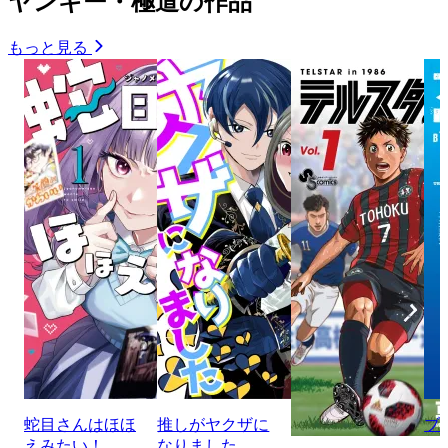
ヤンキー・極道の作品
もっと見る
蛇目さんはほほ
推しがヤクザに
ブ
えみたい！
なりました