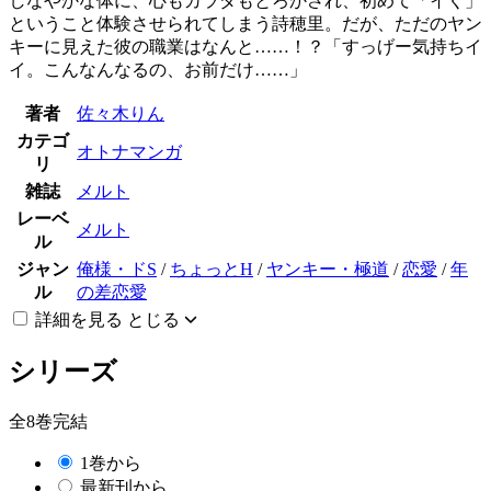
しなやかな体に、心もカラダもとろかされ、初めて「イく」
ということ体験させられてしまう詩穂里。だが、ただのヤン
キーに見えた彼の職業はなんと……！？「すっげー気持ちイ
イ。こんなんなるの、お前だけ……」
著者
佐々木りん
カテゴ
オトナマンガ
リ
雑誌
メルト
レーベ
メルト
ル
ジャン
俺様・ドS
/
ちょっとH
/
ヤンキー・極道
/
恋愛
/
年
ル
の差恋愛
詳細を見る
とじる
シリーズ
全8巻完結
1巻から
最新刊から