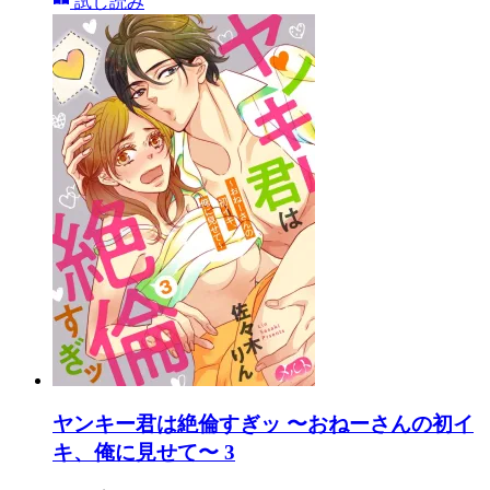
試し読み
ヤンキー君は絶倫すぎッ 〜おねーさんの初イ
キ、俺に見せて〜 3