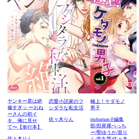
ヤンキー君は絶
恋愛小説家のフ
極上！ケダモノ
倫すぎッ 〜おね
シダラな私生活
男子
ーさんの初イ
佐々木りん
mobaman-F編集
キ、俺に見せ
部/田尾裸べっち
て〜【単行本】
ー/聖ゆうか/皇り
佐々木りん
ん/市丸慧/佐々木