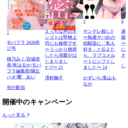
2
3
4
えっちな声のオ
ヤンデレ殺し!!
過
1
シゴトは堅物上
〜執着ヤバめの
困
モバフラ 2026年
司にも秘密です
幼馴染に「私も
〜
17号
〜うっかり挑発
好き」と伝えた
に
したら溺愛がは
ら、ラブコメル
さ
桃乃みく/宮城杏
じまりまし
ートにシフトし
奈/本はるか/モバ
し
た!?〜 21
ました〜 14
フラ編集部/陽丘
ハオ/響 あい
澤村鞠子
かずいち/兎山も
なか
先行配信
開催中のキャンペーン
もっと見る