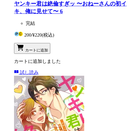
ヤンキー君は絶倫すぎッ 〜おねーさんの初イ
キ、俺に見せて〜 6
完結
200
/
¥220
(税込)
カートに追加
カートに追加しました
試し読み