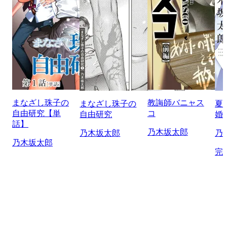
まなざし珠子の
教誨師バニャス
まなざし珠子の
夏
自由研究【単
コ
自由研究
婚
話】
乃木坂太郎
乃木坂太郎
乃
乃木坂太郎
完