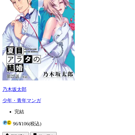
乃木坂太郎
少年・青年マンガ
完結
96
/
¥106
(税込)