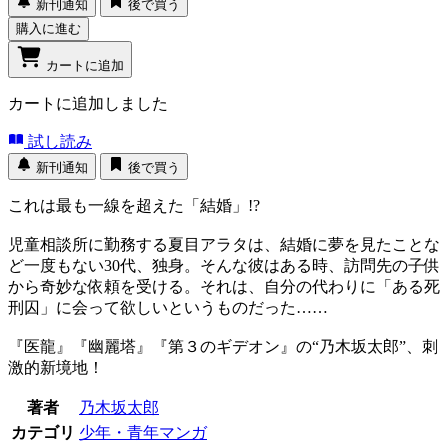
新刊通知
後で買う
購入に進む
カートに追加
カートに追加しました
試し読み
新刊通知
後で買う
これは最も一線を超えた「結婚」!?
児童相談所に勤務する夏目アラタは、結婚に夢を見たことな
ど一度もない30代、独身。そんな彼はある時、訪問先の子供
から奇妙な依頼を受ける。それは、自分の代わりに「ある死
刑囚」に会って欲しいというものだった……
『医龍』『幽麗塔』『第３のギデオン』の“乃木坂太郎”、刺
激的新境地！
著者
乃木坂太郎
カテゴリ
少年・青年マンガ