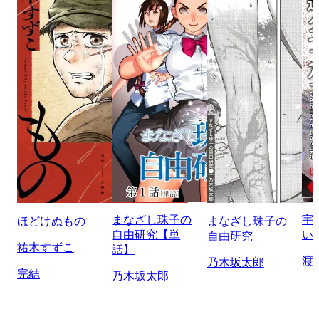
まなざし珠子の
宇
ほどけぬもの
まなざし珠子の
自由研究【単
い
自由研究
祐木すずこ
話】
渡
乃木坂太郎
完結
乃木坂太郎