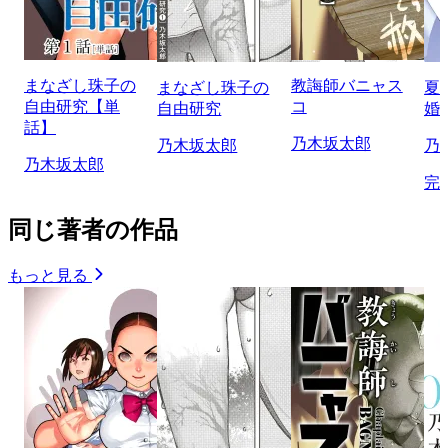
まなざし珠子の
教誨師バニャス
まなざし珠子の
夏
自由研究【単
コ
自由研究
婚
話】
乃木坂太郎
乃木坂太郎
乃
乃木坂太郎
完
同じ著者の作品
もっと見る