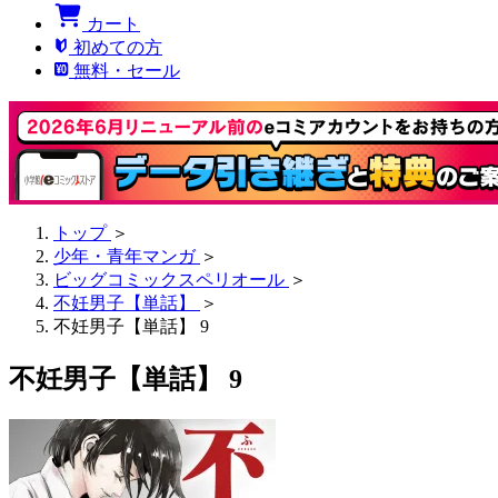
カート
初めての方
無料・セール
トップ
＞
少年・青年マンガ
＞
ビッグコミックスペリオール
＞
不妊男子【単話】
＞
不妊男子【単話】 9
不妊男子【単話】 9