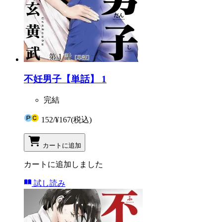
不妊男子【単話】 1
完結
152
/
¥167
(税込)
カートに追加
カートに追加しました
試し読み