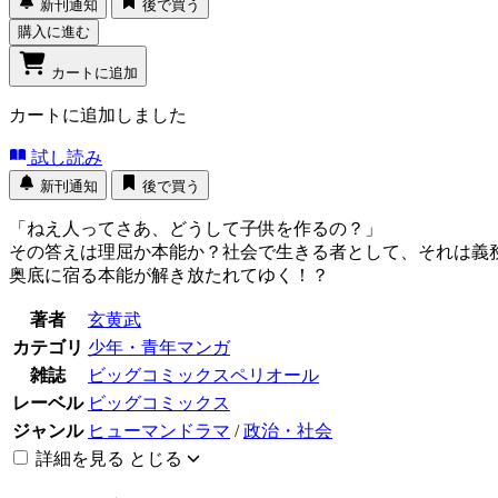
新刊通知
後で買う
購入に進む
カートに追加
カートに追加しました
試し読み
新刊通知
後で買う
「ねえ人ってさあ、どうして子供を作るの？」
その答えは理屈か本能か？社会で生きる者として、それは義
奥底に宿る本能が解き放たれてゆく！？
著者
玄黄武
カテゴリ
少年・青年マンガ
雑誌
ビッグコミックスペリオール
レーベル
ビッグコミックス
ジャンル
ヒューマンドラマ
/
政治・社会
詳細を見る
とじる