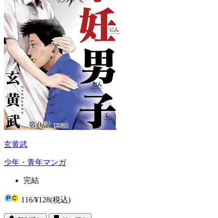
玄黄武
少年・青年マンガ
完結
116
/
¥128
(税込)