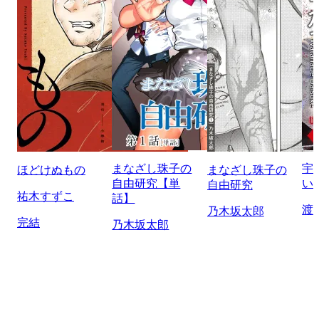
まなざし珠子の
宇
ほどけぬもの
まなざし珠子の
自由研究【単
い
自由研究
祐木すずこ
話】
渡
乃木坂太郎
完結
乃木坂太郎