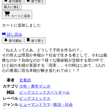
新刊通知
後で買う
購入に進む
カートに追加
カートに追加しました
試し読み
新刊通知
後で買う
「ねえ人ってさあ、どうして子供を作るの？」
その答えは理屈か本能か？社会で生きる者として、それは義
務なのか？自由なのか？様々な価値観が交錯する世の中で、
ひと組の夫婦が直面する「現実」。その時はじめて、2人の
心の奥底に宿る本能が解き放たれてゆく！？
著者
玄黄武
カテゴリ
少年・青年マンガ
雑誌
ビッグコミックスペリオール
レーベル
ビッグコミックス
ジャンル
ヒューマンドラマ
/
政治・社会