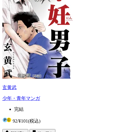
玄黄武
少年・青年マンガ
完結
92
/
¥101
(税込)