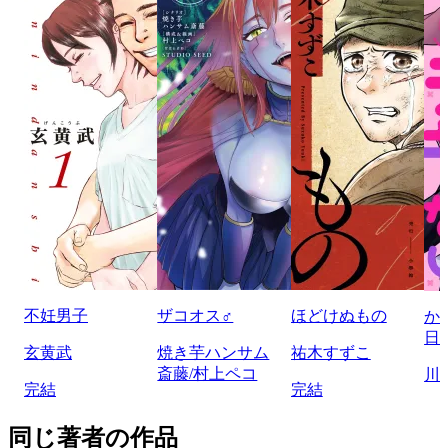
不妊男子
ザコオス♂
ほどけぬもの
か
日
玄黄武
焼き芋ハンサム
祐木すずこ
斎藤/村上ペコ
川
完結
完結
同じ著者の作品