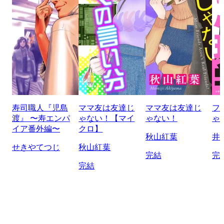
寿司職人『児島
ママ友は友達じ
ママ友は友達じ
フ
渡』 〜寿エンパ
ゃない！【マイ
ゃない！
ゃ
イア番外編〜
クロ】
秋山紅葉
井
せきやてつじ
秋山紅葉
完結
完
完結