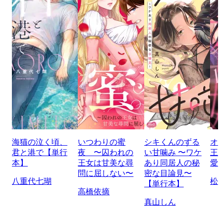
海猫の泣く頃、
いつわりの蜜
シキくんのずる
オ
君と港で【単行
夜 〜囚われの
い甘噛み 〜ワケ
王
本】
王女は甘美な尋
あり同居人の秘
愛
問に屈しない〜
密な目論見〜
八重代七瑚
松
【単行本】
高橋依摘
真山しん