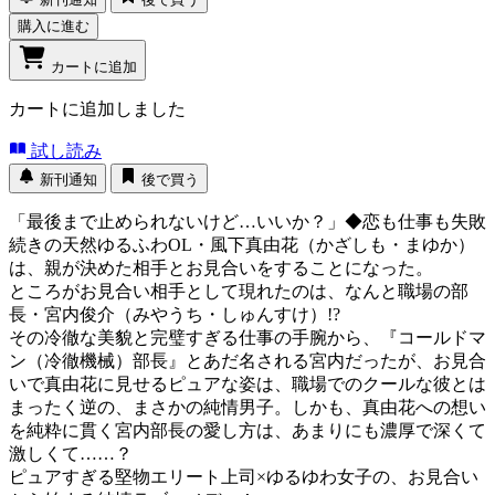
購入に進む
カートに追加
カートに追加しました
試し読み
新刊通知
後で買う
「最後まで止められないけど…いいか？」◆恋も仕事も失敗
続きの天然ゆるふわOL・風下真由花（かざしも・まゆか）
は、親が決めた相手とお見合いをすることになった。
ところがお見合い相手として現れたのは、なんと職場の部
長・宮内俊介（みやうち・しゅんすけ）!?
その冷徹な美貌と完璧すぎる仕事の手腕から、『コールドマ
ン（冷徹機械）部長』とあだ名される宮内だったが、お見合
いで真由花に見せるピュアな姿は、職場でのクールな彼とは
まったく逆の、まさかの純情男子。しかも、真由花への想い
を純粋に貫く宮内部長の愛し方は、あまりにも濃厚で深くて
激しくて……？
ピュアすぎる堅物エリート上司×ゆるゆわ女子の、お見合い