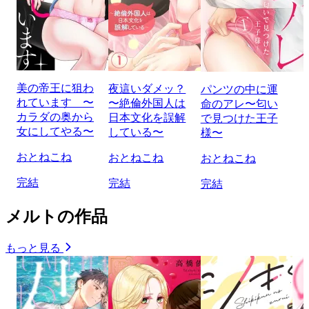
美の帝王に狙わ
夜這いダメッ？
パンツの中に運
れています 〜
〜絶倫外国人は
命のアレ〜匂い
カラダの奥から
日本文化を誤解
で見つけた王子
女にしてやる〜
している〜
様〜
おとねこね
おとねこね
おとねこね
完結
完結
完結
メルトの作品
もっと見る