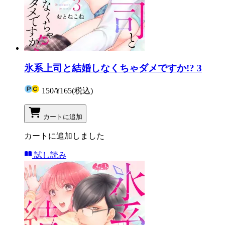
氷系上司と結婚しなくちゃダメですか!? 3
150
/
¥165
(税込)
カートに追加
カートに追加しました
試し読み