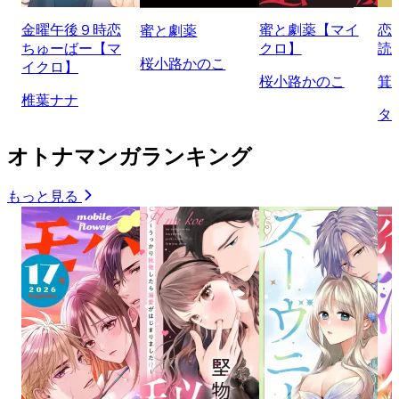
金曜午後９時恋
蜜と劇薬【マイ
恋
蜜と劇薬
ちゅーばー【マ
クロ】
読
桜小路かのこ
イクロ】
桜小路かのこ
箕
椎葉ナナ
タ
オトナマンガランキング
もっと見る