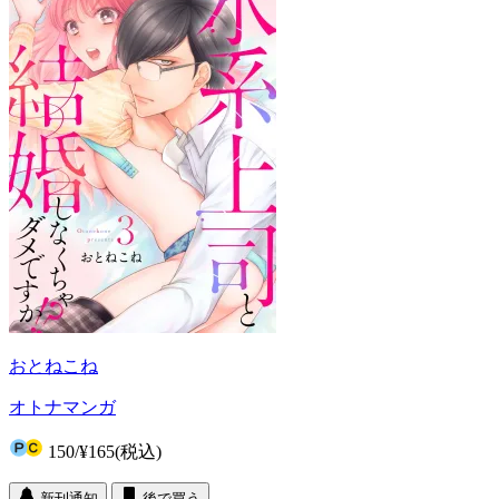
おとねこね
オトナマンガ
150
/
¥165
(税込)
新刊通知
後で買う