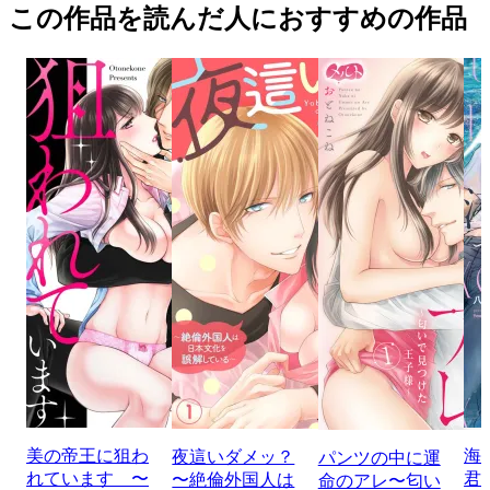
この作品を読んだ人におすすめの作品
美の帝王に狙わ
海
夜這いダメッ？
パンツの中に運
れています 〜
君
〜絶倫外国人は
命のアレ〜匂い