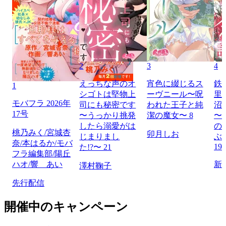
2
3
4
えっちな声のオ
宵色に綴じるス
鉄
1
シゴトは堅物上
ーヴニール〜呪
里
モバフラ 2026年
司にも秘密です
われた王子と純
沼
17号
〜うっかり挑発
潔の魔女〜 8
〜
したら溺愛がは
の
桃乃みく/宮城杏
卯月しお
じまりまし
ぶ
奈/本はるか/モバ
19
た!?〜 21
フラ編集部/陽丘
ハオ/響 あい
新
澤村鞠子
先行配信
開催中のキャンペーン