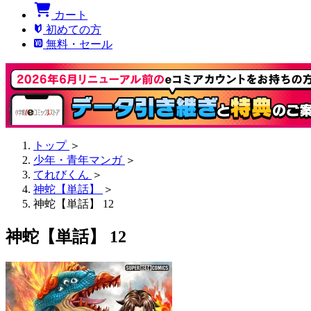
カート
初めての方
無料・セール
トップ
＞
少年・青年マンガ
＞
てれびくん
＞
神蛇【単話】
＞
神蛇【単話】 12
神蛇【単話】 12