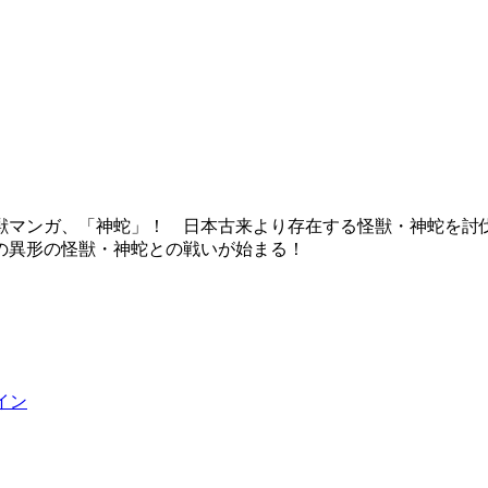
獣マンガ、「神蛇」！ 日本古来より存在する怪獣・神蛇を討
の異形の怪獣・神蛇との戦いが始まる！
イン