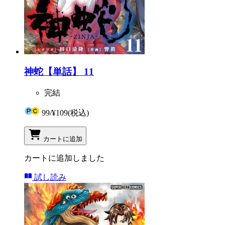
神蛇【単話】 11
完結
99
/
¥109
(税込)
カートに追加
カートに追加しました
試し読み