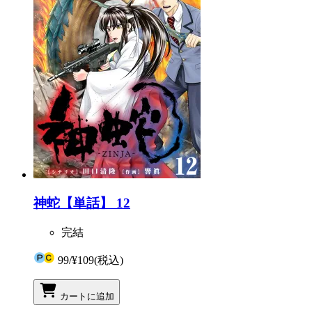
神蛇【単話】 12
完結
99
/
¥109
(税込)
カートに追加