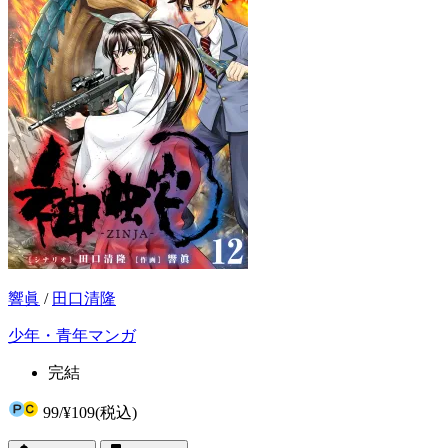
響眞
/
田口清隆
少年・青年マンガ
完結
99
/
¥109
(税込)