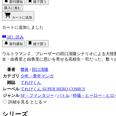
新刊通知
後で買う
購入に進む
カートに追加
カートに追加しました
試し読み
新刊通知
後で買う
ウルトラマンＺ、ブレーザーの田口清隆シナリオによる大怪
女・由香里と由香里に思いを寄せる高校生・司だった。数々
著者
響眞
/
田口清隆
カテゴリ
少年・青年マンガ
雑誌
てれびくん
レーベル
てれびくん SUPER HERO COMICS
ジャンル
SF・ファンタジー
/
バトル
/
特撮・ヒーロー・ヒロ
詳細を見る
とじる
シリーズ