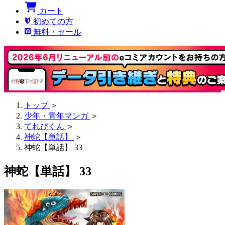
カート
初めての方
無料・セール
トップ
＞
少年・青年マンガ
＞
てれびくん
＞
神蛇【単話】
＞
神蛇【単話】 33
神蛇【単話】 33