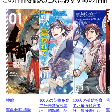
この作品を読んだ人におすすめの作品
神蛇
100人の英雄を育
100人の英雄を育
荒
てた最強預言者
てた最強預言者
響眞/田口清隆
響
は、冒険者にな
は、冒険者にな