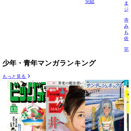
完結
ま
ジ
寺
み
も
佐
完
少年・青年マンガランキング
もっと見る