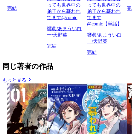
っても世界中の
っても世界中の
完結
完
弟子から慕われ
弟子から慕われ
てます@comic
てます
@comic【単話】
響眞/あまうい白
一/天野英
響眞/あまうい白
一/天野英
完結
完結
同じ著者の作品
もっと見る