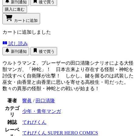
新刊通知
後で買う
購入に進む
カートに追加
カートに追加しました
試し読み
新刊通知
後で買う
ウルトラマンＺ、ブレーザーの田口清隆シナリオによる大怪
獣マンガ、「神蛇」！ 日本古来より存在する怪獣・神蛇を
討伐すべく自衛隊が出撃！ しかし、鍵を握るのは武装した
巫女・由香里と由香里に思いを寄せる高校生・司だった。
数々の異形の怪獣・神蛇との戦いが始まる！
著者
響眞
/
田口清隆
カテゴ
少年・青年マンガ
リ
雑誌
てれびくん
レーベ
てれびくん SUPER HERO COMICS