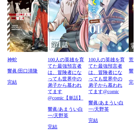
神蛇
100人の英雄を育
100人の英雄を育
荒
てた最強預言者
てた最強預言者
響眞/田口清隆
響
は、冒険者にな
は、冒険者にな
っても世界中の
っても世界中の
完結
完
弟子から慕われ
弟子から慕われ
てます
てます@comic
@comic【単話】
響眞/あまうい白
響眞/あまうい白
一/天野英
一/天野英
完結
完結