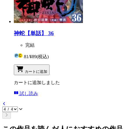
神蛇【単話】 36
完結
81
/
¥89
(税込)
カートに追加
カートに追加しました
試し読み