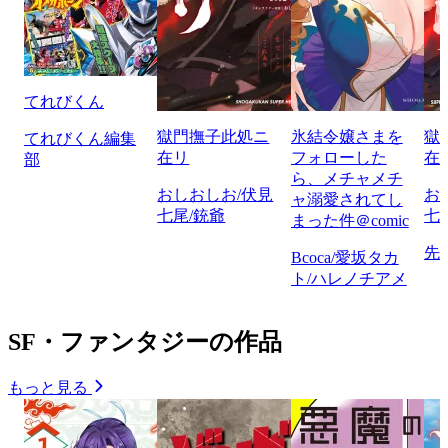
てれびくん
獄門撫子此処ニ
氷結令嬢さまを
獄
てれびくん編集
在リ
フォローした
在
部
ら、メチャメチ
おしおしお/伏見
お
ャ溺愛されてし
七尾/銃爺
七
まった件＠comic
先
Bcoca/愛坂タカ
ト/ハレノチアメ
SF・ファンタジーの作品
もっと見る