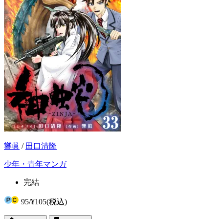
響眞
/
田口清隆
少年・青年マンガ
完結
95
/
¥105
(税込)