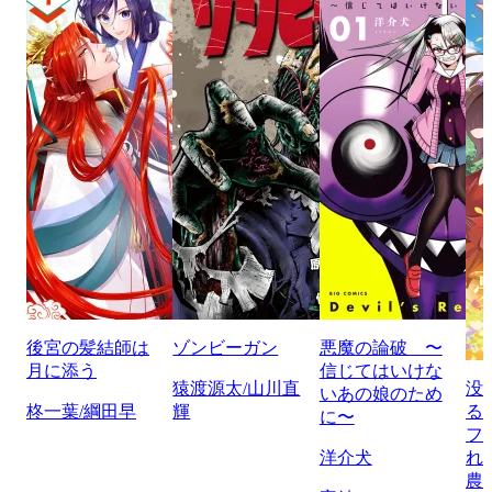
後宮の髪結師は
ゾンビーガン
悪魔の論破 〜
月に添う
信じてはいけな
猿渡源太/山川直
没
いあの娘のため
柊一葉/綱田早
輝
る
に〜
フ
洋介犬
れ
農