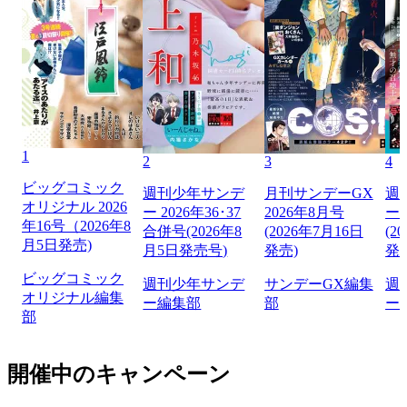
1
2
3
4
ビッグコミック
週刊少年サンデ
月刊サンデーGX
週
オリジナル 2026
ー 2026年36･37
2026年8月号
ー 
年16号（2026年8
合併号(2026年8
(2026年7月16日
(2
月5日発売)
月5日発売号)
発売)
発
ビッグコミック
週刊少年サンデ
サンデーGX編集
週
オリジナル編集
ー編集部
部
ー
部
開催中のキャンペーン