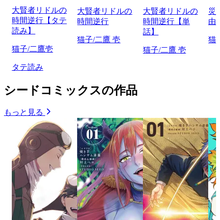
大賢者リドルの
大賢者リドルの
大賢者リドルの
災
時間逆行【タテ
時間逆行
時間逆行【単
由
読み】
話】
猫子/二鷹 壱
猫
猫子/二鷹壱
猫子/二鷹 壱
タテ読み
シードコミックスの作品
もっと見る