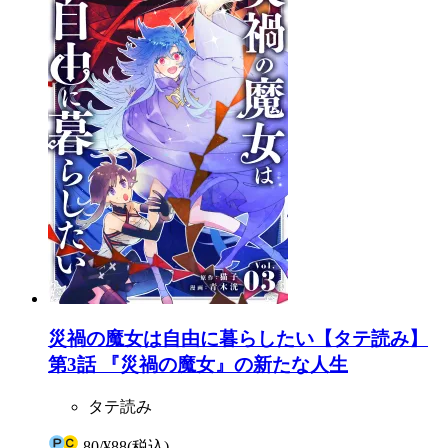
災禍の魔女は自由に暮らしたい【タテ読み】
第3話 『災禍の魔女』の新たな人生
タテ読み
80
/
¥88
(税込)