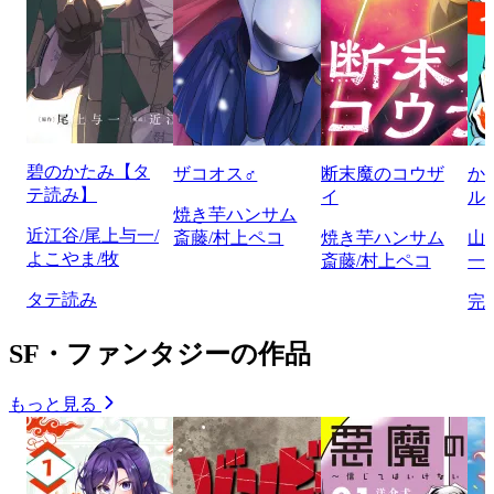
碧のかたみ【タ
ザコオス♂
断末魔のコウザ
か
テ読み】
イ
ル
焼き芋ハンサム
近江谷/尾上与一/
斎藤/村上ペコ
焼き芋ハンサム
山
よこやま/牧
斎藤/村上ペコ
一/
タテ読み
完
SF・ファンタジーの作品
もっと見る