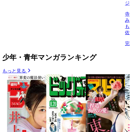
ジ
寺
み
も
佐
完
少年・青年マンガランキング
もっと見る