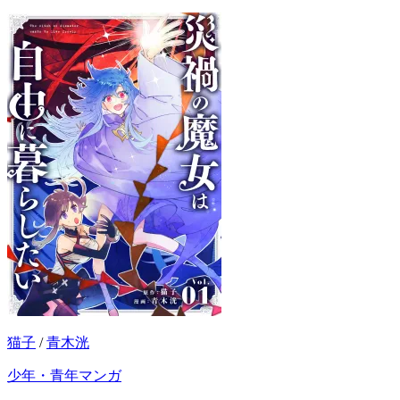
猫子
/
青木洸
少年・青年マンガ