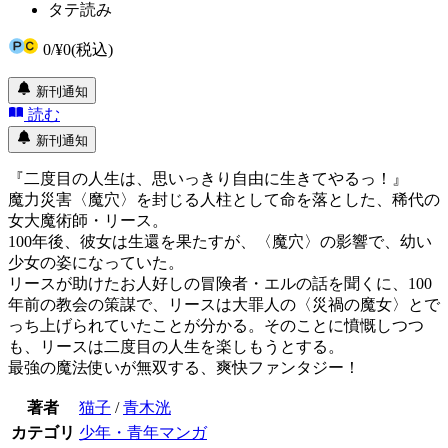
タテ読み
0
/
¥0
(税込)
新刊通知
読む
新刊通知
『二度目の人生は、思いっきり自由に生きてやるっ！』
魔力災害〈魔穴〉を封じる人柱として命を落とした、稀代の
女大魔術師・リース。
100年後、彼女は生還を果たすが、〈魔穴〉の影響で、幼い
少女の姿になっていた。
リースが助けたお人好しの冒険者・エルの話を聞くに、100
年前の教会の策謀で、リースは大罪人の〈災禍の魔女〉とで
っち上げられていたことが分かる。そのことに憤慨しつつ
も、リースは二度目の人生を楽しもうとする。
最強の魔法使いが無双する、爽快ファンタジー！
著者
猫子
/
青木洸
カテゴリ
少年・青年マンガ