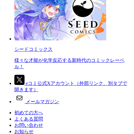
シードコミックス
様々な才能が化学反応する新時代のコミックレーベ
ル！
eコミ公式Xアカウント
（外部リンク、別タブで
開きます）
メールマガジン
初めての方へ
よくある質問
お問い合わせ
お知らせ