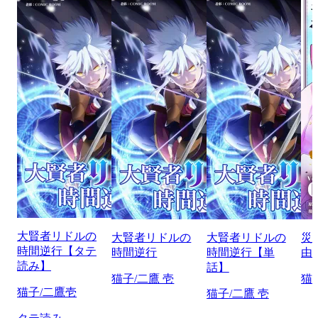
大賢者リドルの
大賢者リドルの
大賢者リドルの
災
時間逆行【タテ
時間逆行
時間逆行【単
由
読み】
話】
猫子/二鷹 壱
猫
猫子/二鷹壱
猫子/二鷹 壱