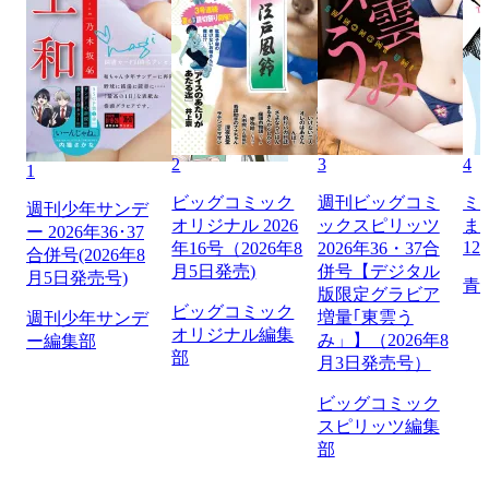
2
3
4
1
ビッグコミック
週刊ビッグコミ
ミ
週刊少年サンデ
オリジナル 2026
ックスピリッツ
ま
ー 2026年36･37
12
年16号（2026年8
2026年36・37合
合併号(2026年8
月5日発売)
併号【デジタル
月5日発売号)
青
版限定グラビア
ビッグコミック
増量｢東雲う
週刊少年サンデ
オリジナル編集
み」】（2026年8
ー編集部
部
月3日発売号）
ビッグコミック
スピリッツ編集
部