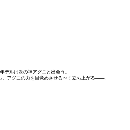
少年デルは炎の神アグニと出会う。
ら、アグニの力を目覚めさせるべく立ち上がる――。