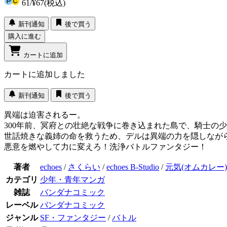
61
/
¥67
(税込)
新刊通知
後で買う
購入に進む
カートに追加
カートに追加しました
新刊通知
後で買う
異端は迫害されるー。
300年前、冥府との壮絶な戦争に巻き込まれた島で、騎士の
世話焼きな義姉の命を救うため、デルは異端の力を隠しなが
悪意を燃やして力に変えろ！洗浄バトルファンタジー！
著者
echoes
/
さくらい
/
echoes B-Studio
/
元気(オムカレー)
カテゴリ
少年・青年マンガ
雑誌
バンダナコミック
レーベル
バンダナコミック
ジャンル
SF・ファンタジー
/
バトル