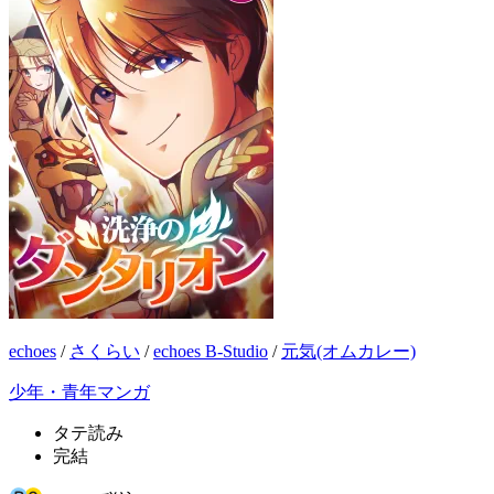
echoes
/
さくらい
/
echoes B-Studio
/
元気(オムカレー)
少年・青年マンガ
タテ読み
完結