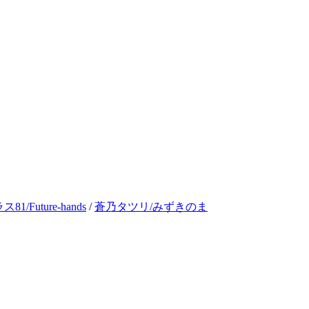
81/Future-hands
/
蒼乃タツリ/みずきのま