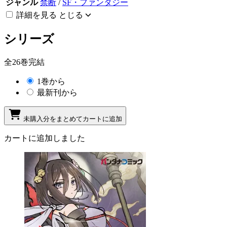
ジャンル
禁断
/
SF・ファンタジー
詳細を見る
とじる
シリーズ
全26巻完結
1巻から
最新刊から
未購入分をまとめてカートに追加
カートに追加しました