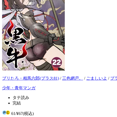
ブリたろ・相馬六郎(プラス81)
/
三色網戸。
/
ごましいよ
/
プラス
少年・青年マンガ
タテ読み
完結
61
/
¥67
(税込)