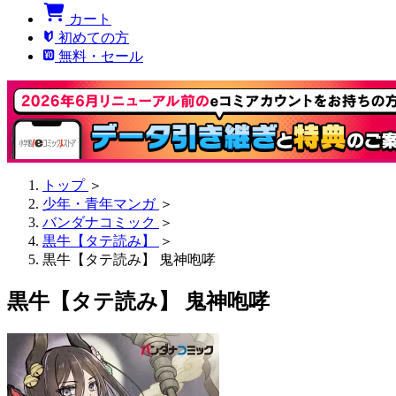
カート
初めての方
無料・セール
トップ
＞
少年・青年マンガ
＞
バンダナコミック
＞
黒牛【タテ読み】
＞
黒牛【タテ読み】 鬼神咆哮
黒牛【タテ読み】 鬼神咆哮