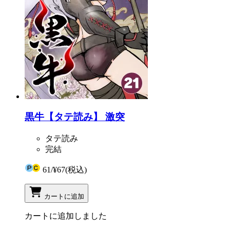
黒牛【タテ読み】 激突
タテ読み
完結
61
/
¥67
(税込)
カートに追加
カートに追加しました