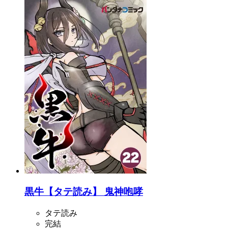
黒牛【タテ読み】 鬼神咆哮
タテ読み
完結