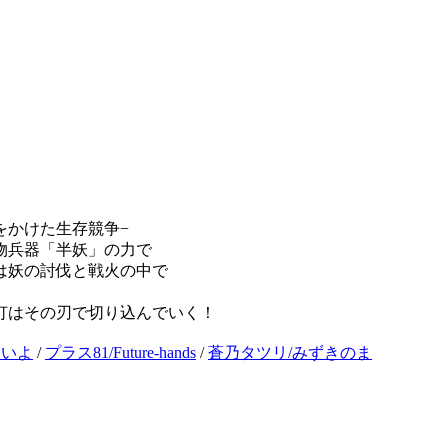
をかけた生存競争−
物兵器「半妖」の力で
は妖の討伐と戦火の中で
。
灯はその刃で切り込んでいく！
しいよ
/
プラス81/Future-hands
/
蒼乃タツリ/みずきのま