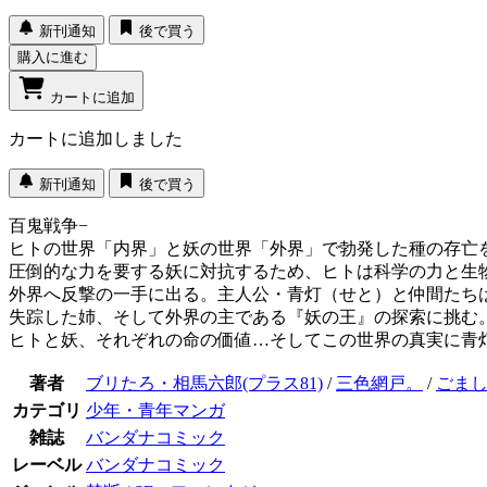
新刊通知
後で買う
購入に進む
カートに追加
カートに追加しました
新刊通知
後で買う
百鬼戦争−
ヒトの世界「内界」と妖の世界「外界」で勃発した種の存亡
圧倒的な力を要する妖に対抗するため、ヒトは科学の力と生
外界へ反撃の一手に出る。主人公・青灯（せと）と仲間たち
失踪した姉、そして外界の主である『妖の王』の探索に挑む
ヒトと妖、それぞれの命の価値…そしてこの世界の真実に青
著者
ブリたろ・相馬六郎(プラス81)
/
三色網戸。
/
ごま
カテゴリ
少年・青年マンガ
雑誌
バンダナコミック
レーベル
バンダナコミック