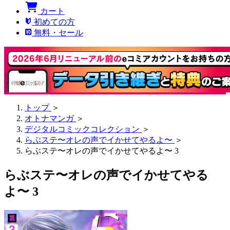
カート
初めての方
無料・セール
トップ
＞
オトナマンガ
＞
デジタルコミックコレクション
＞
らぶステ〜オレの声でイかせてやるよ〜
＞
らぶステ〜オレの声でイかせてやるよ〜 3
らぶステ〜オレの声でイかせてやる
よ〜 3