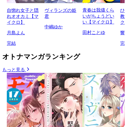
青春は我儘くら
自惚れ女子と隠
ヴィランズの姫
ひ
いがちょうどい
れオオカミ【マ
君
教
い【マイクロ】
イクロ】
ク
中嶋ゆか
田村ことゆ
月島よん
響
完結
完
オトナマンガランキング
もっと見る