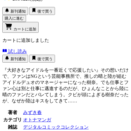
新刊通知
後で買う
購入に進む
カートに追加
カートに追加しました
試し読み
新刊通知
後で買う
『大好きなアイドルを一番近くで応援したい』その想いだけ
で、ファンはNGという芸能事務所で、推しの晴と陸が組む
アイドルデュオのマネージャーになった樹奈。でも仕事とフ
ァン心は別と仕事に邁進するのだが、ひょんなことから陸に
晴のファンだとバレてしまう。クビが頭によぎる樹奈だった
が、なぜか陸はキスをしてきて……
著者
みずき春
カテゴリ
オトナマンガ
雑誌
デジタルコミックコレクション