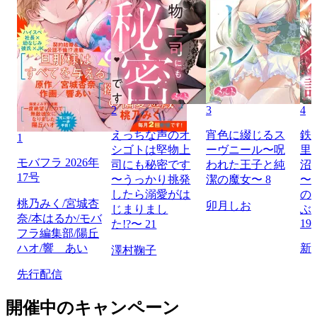
2
3
4
えっちな声のオ
宵色に綴じるス
鉄
1
シゴトは堅物上
ーヴニール〜呪
里
モバフラ 2026年
司にも秘密です
われた王子と純
沼
17号
〜うっかり挑発
潔の魔女〜 8
〜
したら溺愛がは
の
桃乃みく/宮城杏
卯月しお
じまりまし
ぶ
奈/本はるか/モバ
19
た!?〜 21
フラ編集部/陽丘
ハオ/響 あい
新
澤村鞠子
先行配信
開催中のキャンペーン