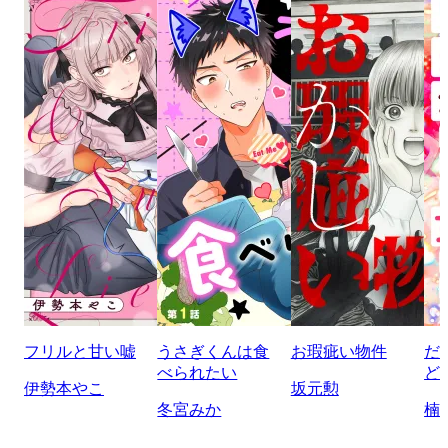
フリルと甘い嘘
うさぎくんは食
お瑕疵い物件
だ
べられたい
ど
伊勢本やこ
坂元勲
冬宮みか
楠