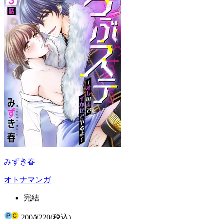
みずき春
オトナマンガ
完結
200
/
¥220
(税込)