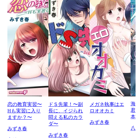
海
恋の教育実習〜
ドＳ先輩！〜副
メガネ執事はエ
君
Hも実習に入り
長に、イジられ
ロオオカミ
本
ますか？〜
悶える私のカラ
みずき春
ダ〜
八
みずき春
みずき春