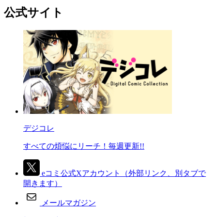
公式サイト
デジコレ
すべての煩悩にリーチ！毎週更新!!
eコミ公式Xアカウント
（外部リンク、別タブで
開きます）
メールマガジン