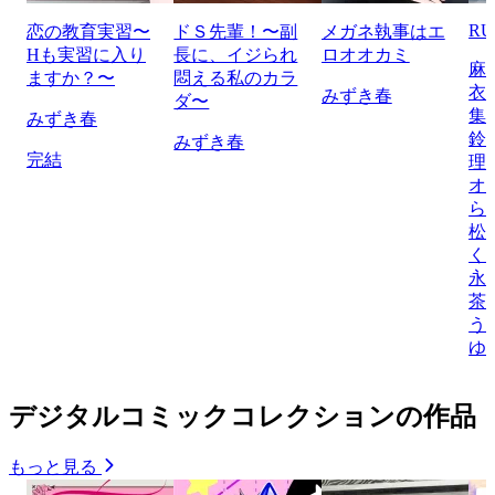
RU
恋の教育実習〜
ドＳ先輩！〜副
メガネ執事はエ
Hも実習に入り
長に、イジられ
ロオオカミ
麻
ますか？〜
悶える私のカラ
衣/
みずき春
ダ〜
集
みずき春
鈴
みずき春
完結
理
オ/
ら
松
く
永
茶
う
ゆ
デジタルコミックコレクションの作品
もっと見る