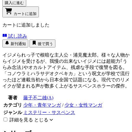
購入に進む
カートに追加
カートに追加しました
試し読み
新刊通知
後で買う
イジメられっ子で根暗な主人公・浦見魔太郎。様々な人物か
らイジメを受けるが、我慢の出来ないイジメには超能力｢う
らみ念法｣やオカルトアイテム、残虐な手段で復讐を図る。
「コノウラミハラサデオクベキカ」という呪文が学校で流行
ったほど連載当初から日本全国で話題になる。現代でのリメ
イクが望まれる声が数多く上がるサスペンスホラーの傑作。
著者
藤子不二雄(A)
カテゴリ
少年・青年マンガ
/
少女・女性マンガ
ジャンル
ミステリー・サスペンス
詳細を見る
とじる