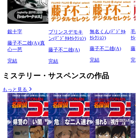
銀十字
無名くん(ﾃﾞｼﾞﾀﾙ
毛沢
プリンスデモキ
ｾﾚｸｼｮﾝ)
ｾﾚｸ
ン(ﾃﾞｼﾞﾀﾙｾﾚｸｼｮﾝ)
藤子不二雄(A)/真
藤子不二雄(A)
藤
心一芭
藤子不二雄(A)
完結
完
完結
完結
ミステリー・サスペンスの作品
もっと見る