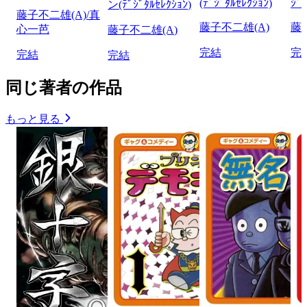
(ﾃﾞｼﾞﾀﾙｾﾚｸｼｮﾝ)
ｼﾞﾀ
ン(ﾃﾞｼﾞﾀﾙｾﾚｸｼｮﾝ)
藤子不二雄(A)/真
藤子不二雄(A)
藤
心一芭
藤子不二雄(A)
完結
完
完結
完結
同じ著者の作品
もっと見る