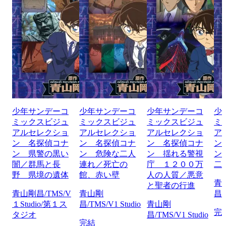
少年サンデーコ
少年サンデーコ
少年サンデーコ
少
ミックスビジュ
ミックスビジュ
ミックスビジュ
ミ
アルセレクショ
アルセレクショ
アルセレクショ
ア
ン 名探偵コナ
ン 名探偵コナ
ン 名探偵コナ
ン
ン 県警の黒い
ン 危険な二人
ン 揺れる警視
ン
闇／群馬と長
連れ／死亡の
庁 １２００万
二
野 県境の遺体
館、赤い壁
人の人質／悪意
青
と聖者の行進
青山剛昌/TMS/V
青山剛
昌/
１Studio/第１ス
昌/TMS/V1 Studio
青山剛
完
タジオ
昌/TMS/V1 Studio
完結