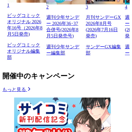
1
2
3
4
ビッグコミック
週刊少年サンデ
月刊サンデーGX
週
オリジナル 2026
ー 2026年36･37
2026年8月号
ー 
年16号（2026年8
合併号(2026年8
(2026年7月16日
(2
月5日発売)
月5日発売号)
発売)
発
ビッグコミック
週刊少年サンデ
サンデーGX編集
週
オリジナル編集
ー編集部
部
ー
部
開催中のキャンペーン
もっと見る