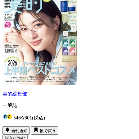
美的編集部
一般誌
546
/
¥601
(税込)
新刊通知
後で買う
購入に進む