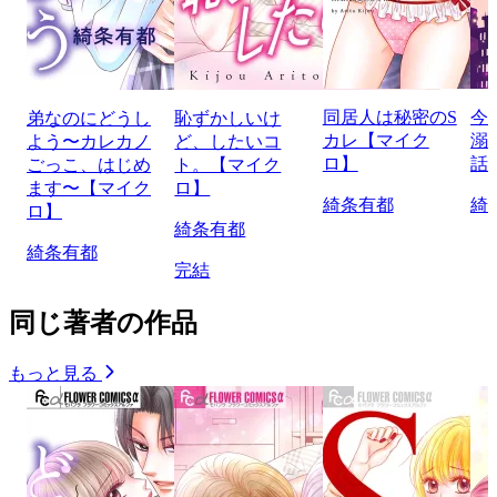
同居人は秘密のS
今
弟なのにどうし
恥ずかしいけ
カレ【マイク
溺
よう〜カレカノ
ど、したいコ
ロ】
話
ごっこ、はじめ
ト。【マイク
ます〜【マイク
ロ】
綺条有都
綺
ロ】
綺条有都
綺条有都
完結
同じ著者の作品
もっと見る