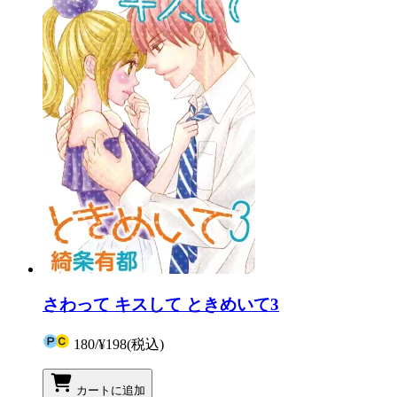
さわって キスして ときめいて3
180
/
¥198
(税込)
カートに追加