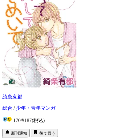
綺条有都
総合
/
少年・青年マンガ
170
/
¥187
(税込)
新刊通知
後で買う