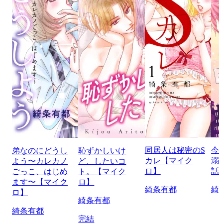
同居人は秘密のS
今
弟なのにどうし
恥ずかしいけ
カレ【マイク
溺
よう〜カレカノ
ど、したいコ
ロ】
話
ごっこ、はじめ
ト。【マイク
ます〜【マイク
ロ】
綺条有都
綺
ロ】
綺条有都
綺条有都
完結