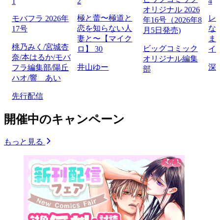
2
4
1
オリジナル 2026
極と蕾〜極道と
レ
モバフラ 2026年
年16号（2026年8
恋を知らない人
な
17号
月5日発売)
妻と〜【マイク
ま
桃乃みく/宮城杏
ビッグコミック
ロ】 30
イ
奈/本はるか/モバ
オリジナル編集
井山ゆー
深
フラ編集部/陽丘
部
ハオ/響 あい
先行配信
開催中のキャンペーン
もっと見る