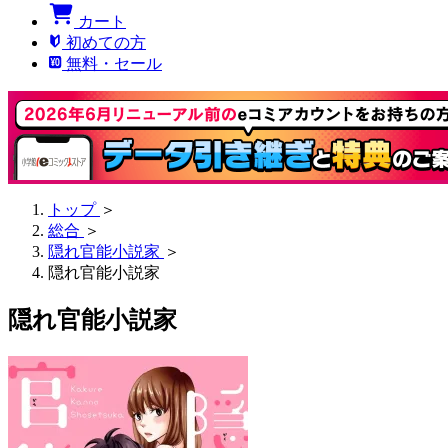
カート
初めての方
無料・セール
トップ
＞
総合
＞
隠れ官能小説家
＞
隠れ官能小説家
隠れ官能小説家