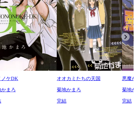
ノノケDK
オオカミたちの天国
悪魔
地かまろ
菊地かまろ
菊地
結
完結
完結