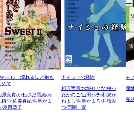
SWEET2 壊れるほど抱き
ナイショの経験
モ
しめて
相原実貴/水城せとな/桜小
菊
相原実貴/かねさだ雪緒/河
路かのこ/山田ハチ/和泉か
完
丸慎/宇佐美真紀/菊地かま
ねよし/菊地かまろ/井積み
ろ/夏目藍子
つ/西岡 愛