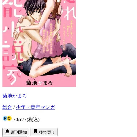
菊地かまろ
総合
/
少年・青年マンガ
70
/
¥77
(税込)
新刊通知
後で買う