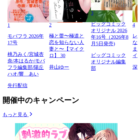
3
ビッグコミック
2
4
1
オリジナル 2026
極と蕾〜極道と
レ
モバフラ 2026年
年16号（2026年8
恋を知らない人
な
17号
月5日発売)
妻と〜【マイク
ま
桃乃みく/宮城杏
ビッグコミック
ロ】 30
イ
奈/本はるか/モバ
オリジナル編集
井山ゆー
深
フラ編集部/陽丘
部
ハオ/響 あい
先行配信
開催中のキャンペーン
もっと見る