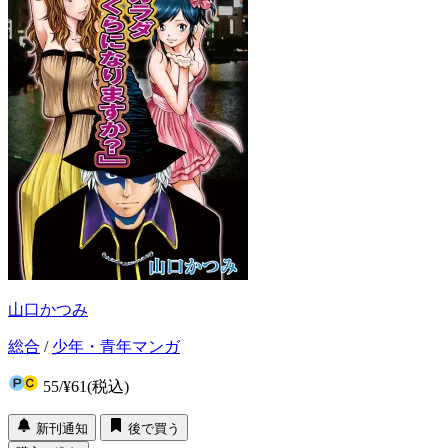
山口かつみ
総合
/
少年・青年マンガ
55
/
¥61
(税込)
新刊通知
後で買う