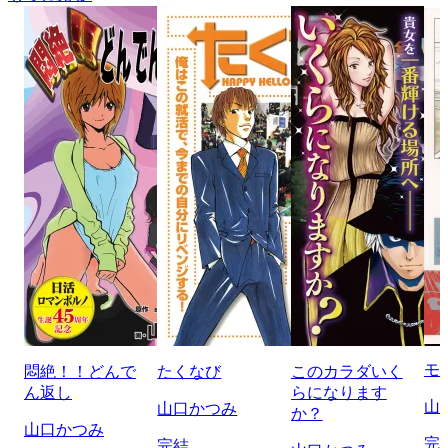
モ
悶絶！！どんで
たくなび
このカラダいく
ん返し
らになります
山
山口かつみ
か？
山口かつみ
完
完結