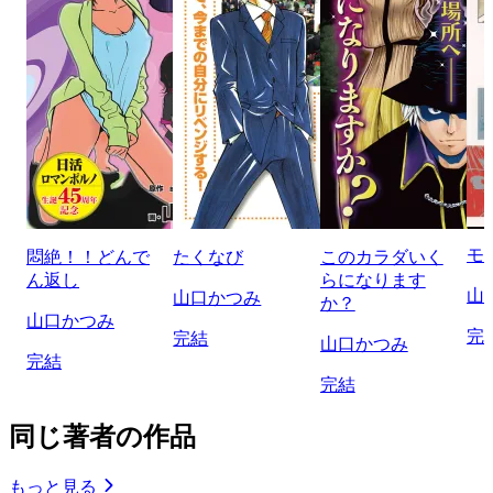
モ
悶絶！！どんで
たくなび
このカラダいく
ん返し
らになります
山
山口かつみ
か？
山口かつみ
完
完結
山口かつみ
完結
完結
同じ著者の作品
もっと見る