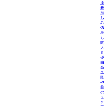
原
春
福
ち
み
佑
星
も
関
人
直
優
由
高
ユ
隆
や
藤
の
ュ
き