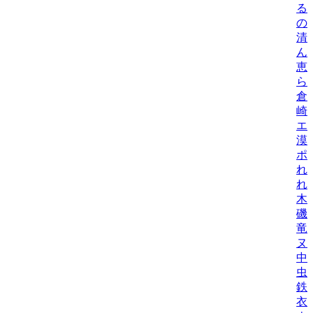
る
の
清
ん
恵
ら
倉
崎
エ
漠
ポ
れ
れ
木
磯
竜
ヌ
中
虫
鉄
衣/