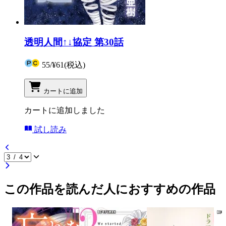
透明人間↑↓協定 第30話
55
/
¥61
(税込)
カートに追加
カートに追加しました
試し読み
この作品を読んだ人におすすめの作品