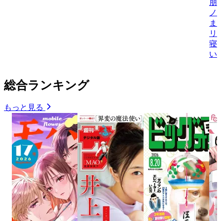
朋
ノ
ま
リ
寝
い
総合ランキング
もっと見る