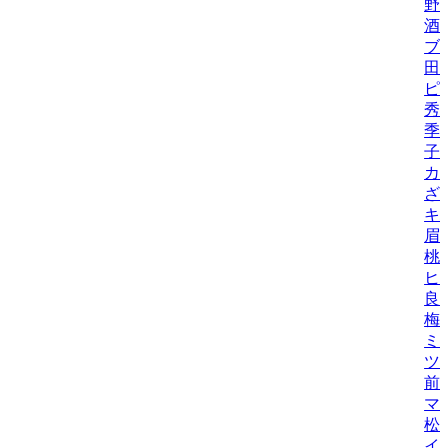
野
酒
ブ
田
ピ
秀
季
子
カ
ざ
キ
眉
桃
ヒ
良
梅
ミ
ツ
前
マ
松
イ