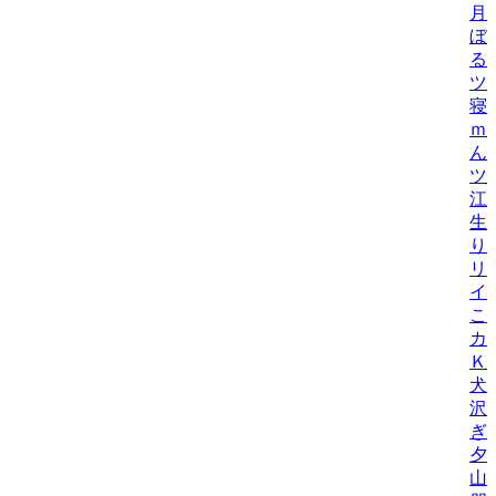
月
ぼ
る
ツ
寝
ｍ
ん
ツ
江
生
り
リ
イ
こ
カ
Ｋ
犬
沢
ぎ
夕
山