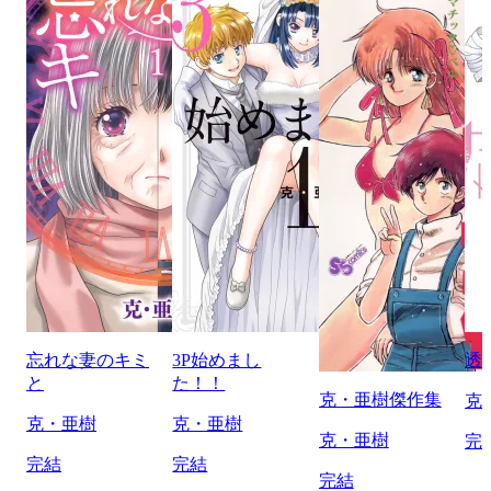
忘れな妻のキミ
3P始めまし
透
と
た！！
克・亜樹傑作集
克
克・亜樹
克・亜樹
克・亜樹
完
完結
完結
完結