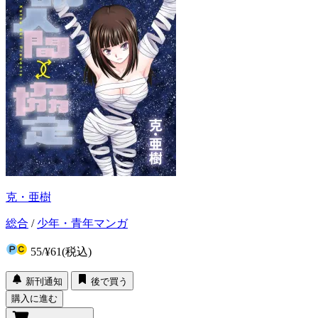
克・亜樹
総合
/
少年・青年マンガ
55
/
¥61
(税込)
新刊通知
後で買う
購入に進む