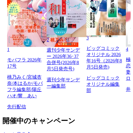
3
2
ビッグコミック
4
1
週刊少年サンデ
オリジナル 2026
ー 2026年36･37
極
モバフラ 2026年
年16号（2026年8
合併号(2026年8
恋
17号
月5日発売)
月5日発売号)
妻
桃乃みく/宮城杏
ビッグコミック
ロ】
週刊少年サンデ
奈/本はるか/モバ
オリジナル編集
ー編集部
井
フラ編集部/陽丘
部
ハオ/響 あい
先行配信
開催中のキャンペーン