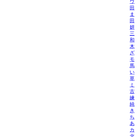
ウ
田
ま
田
妍/K
三
和
木
ざ
モ
馬
い
草
ミ
古
練/
純
き
ち
あ
カ
北