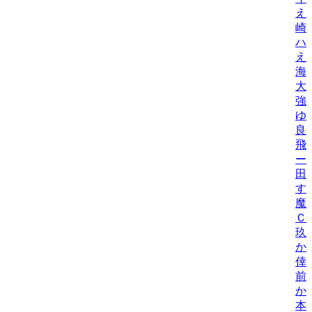
え
崎
ハ
え
海
大
強
ゆ
良
飛
ー
田
す
魔
Ｃ
玖
か
倖
前
か
本