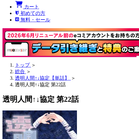
カート
初めての方
無料・セール
トップ
＞
総合
＞
透明人間↑↓協定【単話】
＞
透明人間↑↓協定 第22話
透明人間↑↓協定 第22話