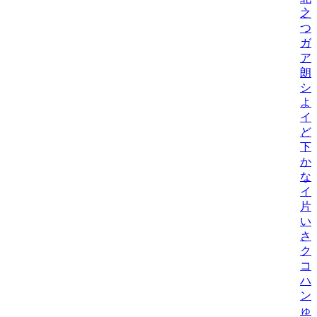
之
つ
ガ
ア
朗
シ
よ
イ
ど
下元
か
な
イ
片
い
さ
ク
コ
ハ
ン
ゅ