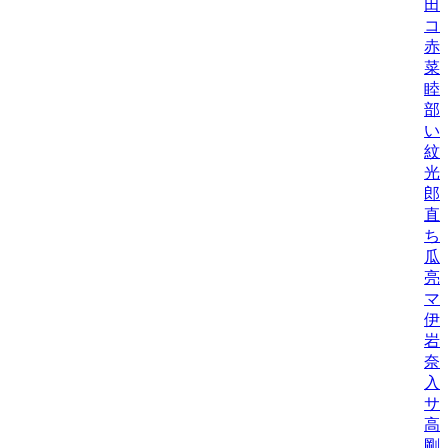
田
コ
赤
菜
睦
部
い
紋
光
郎
直
ち
瓜
亮
マ
伊
岩
奈
入
サ
高
剛