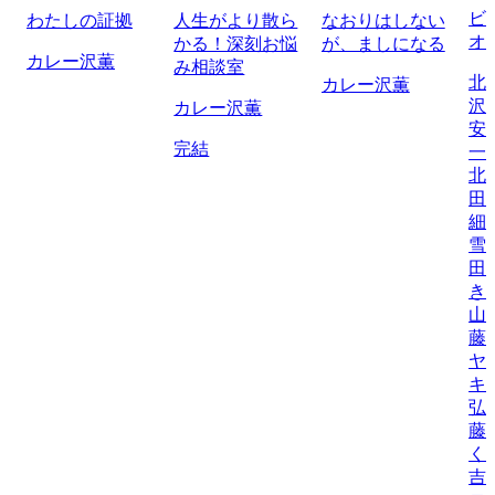
ビ
わたしの証拠
人生がより散ら
なおりはしない
オ
かる！深刻お悩
が、ましになる
カレー沢薫
み相談室
北
カレー沢薫
沢
カレー沢薫
安
完結
一
北
田
細
雪
田
き
山
藤
ヤ
キ
弘
藤
く
吉