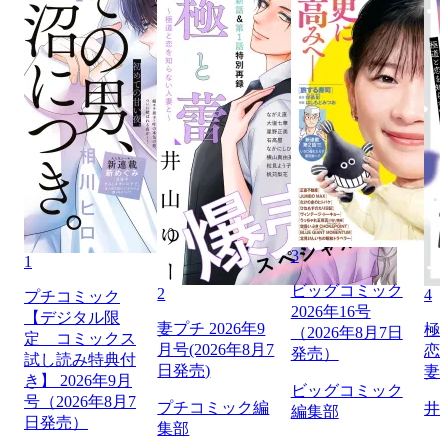
3
1
ビッグコミック
2
4
プチコミック
2026年16号
【デジタル限
妻プチ 2026年9
極
（2026年8月7日
定 コミックス
月号(2026年8月7
恋
発売）
試し読み特典付
日発売)
妻
き】 2026年9月
ビッグコミック
号（2026年8月7
プチコミック編
井
編集部
日発売）
集部