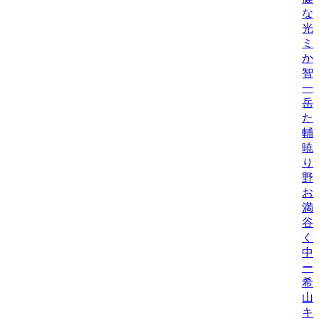
な
光
ミ
か
智
一
岳
た
輔
暁
り
野
お
満
谷
く
中
ー
希
山
キ