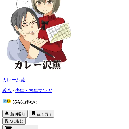
カレー沢薫
総合
/
少年・青年マンガ
55
/
¥61
(税込)
新刊通知
後で買う
購入に進む