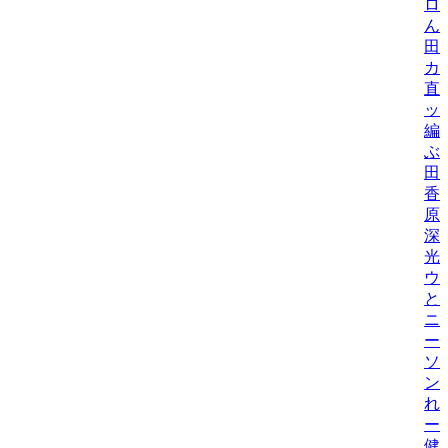
ロ
ん
田
カ
直
ッ
編
ぶ
田
香
原
深
光
ウ
と
ニ
ー
ソ
ン
れ
ー
健