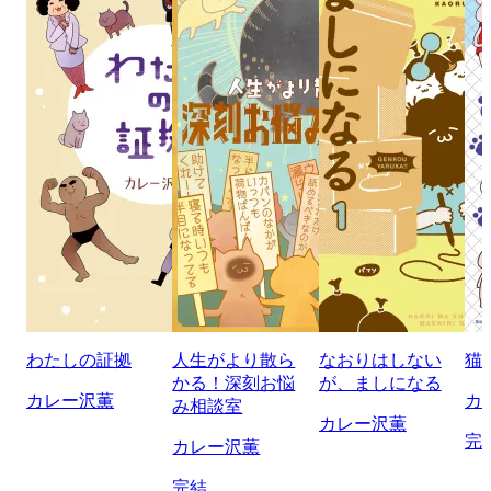
わたしの証拠
人生がより散ら
なおりはしない
猫
かる！深刻お悩
が、ましになる
カレー沢薫
カ
み相談室
カレー沢薫
完
カレー沢薫
完結