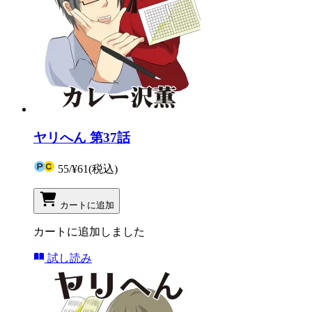
ヤリへん 第37話
55
/
¥61
(税込)
カートに追加
カートに追加しました
試し読み