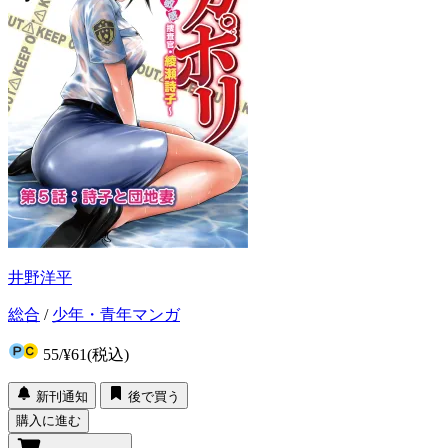
井野洋平
総合
/
少年・青年マンガ
55
/
¥61
(税込)
新刊通知
後で買う
購入に進む