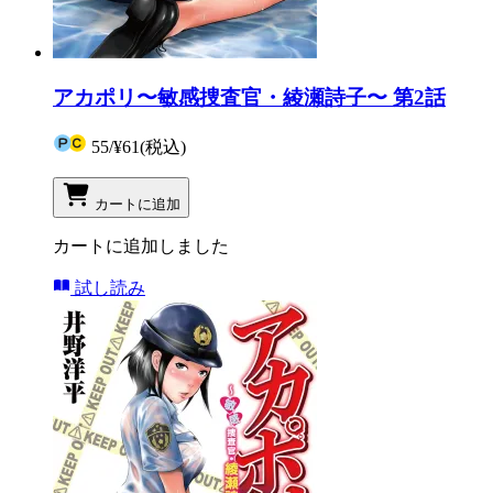
アカポリ〜敏感捜査官・綾瀬詩子〜 第2話
55
/
¥61
(税込)
カートに追加
カートに追加しました
試し読み